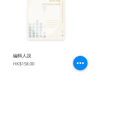
──或者該說是在廣大的亞洲裡，曾經具有
巨大影響力的清帝國的輝煌史，以及其悲
壯的毀滅過程。這樣的過程，或許會讓我
們在思考這個區域中的對立與糾葛時，獲
得許多提示吧。至於筆者是否能夠成功地
說完這段旅程中的所有故事，就交給各位
讀者加以判斷了。
編輯人說
賣書者言
價格
價格
HK$158.00
HK$188.00
——摘自本書序章
*****************
加入購物車
東北亞的梟雄、努爾哈赤率領的滿洲人國
家，越過長城而征服漢人，建立了大清。
大清之所以能擁有廣大領土，並非因為是
「中華文明」的代表者，而是因為獲得藏
傳佛教支持，才能治理西藏與蒙古。大清