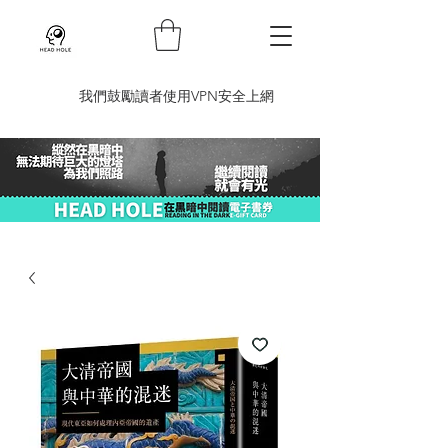
​我們鼓勵讀者使用VPN安全上網