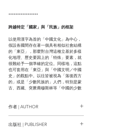
*****************
跨越特定「國家」與「民族」的框架
以使用漢字為首的「中國文化」為中心，
假設各國間存在著一個具有相似社會結構
的「東亞」，那麼對台灣這種立基於多樣
化地理、歷史要因上的「特殊」要素，就
很難給予一個準確的定位。同樣地，這點
也可套用在「東亞」與「中國文明／中國
史」的觀點中。以往皆被視為「落後西方
的」或是「少數民族的」人們，特別是蒙
古、西藏、突厥裔穆斯林等「中國的少數
民族」，他們在歷史上，亦綻放了明顯與
漢字文化迥然不同的獨特高度文化。因
此，對這樣的一群人，我們真的能夠單純
作者 | AUTHOR
以「位在東亞邊陲的少數民族」來一語蔽
之嗎？
平野聰
出版社 | PUBLISHER