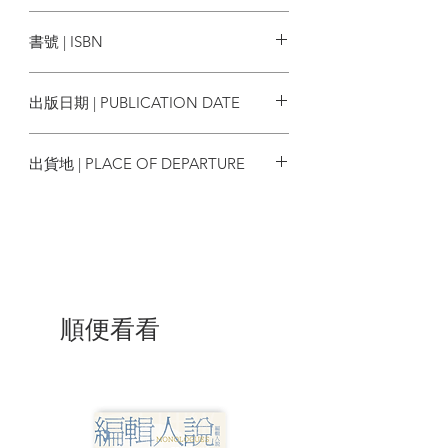
筆者認為，在思考橫亙於「東亞」的各種
八旗文化
問題時，絕對不能將「東亞」給人的印象
書號 | ISBN
當作「常識」，更不能安於「中國史」、
「日本史」、「韓國史」的框架。即使它
9789578654334
們個別皆對「東亞」做了陳述，但其內容
出版日期 | PUBLICATION DATE
卻也往往給人一種不過是沿著自己國家、
民族的立場來做解釋與重新建構的狹隘印
2018/10/03
象。
出貨地 | PLACE OF DEPARTURE
那麼，到底要怎麼做，才能更妥善地說明
台灣
包含了各式各樣觀點的地區史呢？就筆者
的淺見，至少我們應該以誕生出這些彼此
矛盾主張的土壤為中心，思考為什麼在這
塊「地區」會出現這些矛盾與對立？若不
想再產生對立，我們要從這過程中汲取哪
些教訓？做到這幾點後，或許我們才有辦
順便看看
法跳脫國家、民族的框架，以對等的立
場，來討論「東亞」問題——如今，它正
站在史上前所未有的繁榮與對立的十字路
口。
接下來，本書將要呈現前近代的「東亞」