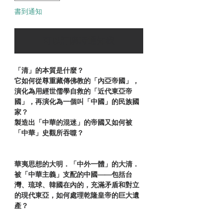
書到通知
可以訂購時通知我
「清」的本質是什麼？
它如何從尊重藏傳佛教的「內亞帝國」，
演化為用經世儒學自救的「近代東亞帝
國」，再演化為一個叫「中國」的民族國
家？
製造出「中華的混迷」的帝國又如何被
「中華」史觀所吞噬？
華夷思想的大明．「中外一體」的大清．
被「中華主義」支配的中國——包括台
灣、琉球、韓國在內的，充滿矛盾和對立
的現代東亞，如何處理乾隆皇帝的巨大遺
產？