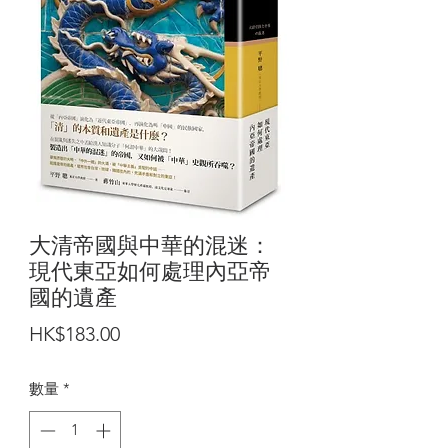
大清帝國與中華的混迷：
現代東亞如何處理內亞帝
國的遺產
價
HK$183.00
格
數量
*