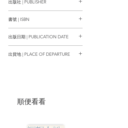
出版社 | PUBLISHER
真相不明的命案、愈演愈烈的疫情、節節
攀升的染疫死亡人數……蘇丹終於下令全
麥田出版
島封鎖。現在，島上這些人只能靠自己
書號 | ISBN
了……
9786263106888
這部作品構思長達四十年，寫作期間正逢
出版日期 | PUBLICATION DATE
新冠病毒肆虐全球，帕慕克將他在疫情期
間的恐懼感注入小說人物，細緻刻畫身處
2024/08/01
與世隔絕的海島上官員、商人、宗教人士
出貨地 | PLACE OF DEPARTURE
和民眾，面對疫病的憂懼與人性，以及科
學防疫與族群勢力的矛盾與爭鬥。有關這
台灣
座虛構島嶼鉅細靡遺宛若刊載於史籍的瘟
疫紀事，結合土耳其的真實故事，也是當
今全球任何一塊土地，在時局動盪之際，
如何從群體凝聚為國家的蛻變過程。全書
字裡行間滿是對政府威權、國族情感、生
死價值的深切省思，秉持帕慕克一向的寫
順便看看
作精神，本書問世後遭指控為汙辱土耳其
國父、煽動「族群間的仇恨及敵意」。面
對種種爭議，帕慕克堅定表達他對英勇民
族領袖的敬意與欽佩。本書上市後入選
《紐約客》年度好書，也獲國際筆會主席