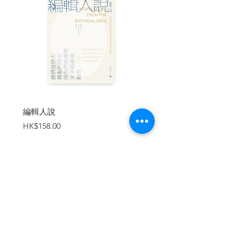
布爾汗．桑馬茲聲援，並將帕慕克譽為
「土耳其國寶」。
▍本書特色
1‧東方與西方的兩相對峙、大歷史與文學
敘事的相互覆寫、家與國的多元定義，一
向是諾貝爾文學獎得主帕慕克寫作之路上
投注全部心力的議題，《大疫之夜》集多
重元素於一身，兼以新冠疫情期間的觀察
與思索，對想像的城市描寫之細緻，有如
編輯人說
賣書者言
卡爾維諾的《看不見的城市》、喬伊斯筆
價格
價格
HK$158.00
HK$188.00
下雋永的都柏林、福克納筆下寄託生命矛
盾的約克拿帕托發郡。這是帕慕克寫作生
涯迄今為止最浩瀚的一部作品。
2‧在二○○六年獲頒諾貝爾文學獎之前，帕
慕克的作品與言論就持續引發民族主義者
加入購物車
不滿。本書推出之後，很快就遭到有心人
士指出本書有「侮辱土耳其國父凱末爾」
之嫌。然帕慕克回應，「本書不曾有一絲
對英勇建國者或凱末爾不敬之意，反之，