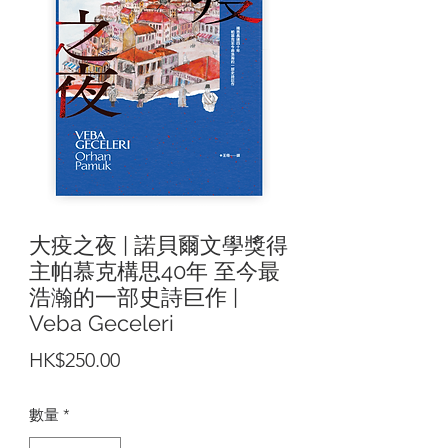
大疫之夜 | 諾貝爾文學獎得
主帕慕克構思40年 至今最
浩瀚的一部史詩巨作 |
Veba Geceleri
價
HK$250.00
格
數量
*