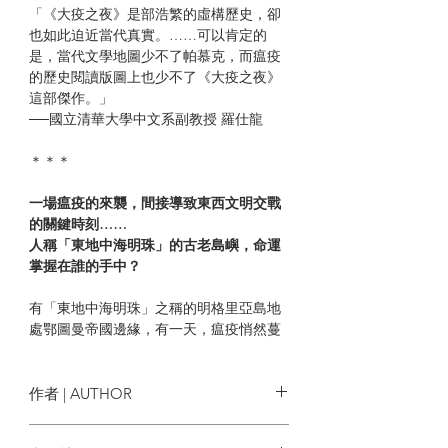
「《大疫之夜》是部浩繁的虛構歷史，卻
也如此迫近當代真實。……可以肯定的
是，當代文學地圖少不了帕慕克，而瘟疫
的歷史閱讀版圖上也少不了《大疫之夜》
這部傑作。」
──國立清華大學中文系副教授 羅仕龍
＊＊＊
一場瘟疫的來襲，間接導致東西文明交戰
的關鍵時刻……
人稱「東地中海明珠」的古老島嶼，命運
掌握在誰的手中？
有「東地中海明珠」之稱的明格里亞島地
處鄂圖曼帝國邊緣，有一天，瘟疫悄然蔓
延整座島嶼，一位蘇丹御用化學家為了防
堵疫情，低調登島。數週後，他倒臥路旁
的屍體使島內陷入一團混亂。明格里亞島
作者 | AUTHOR
上穆斯林與基督徒之間長久以來紛爭不
斷，但瘟疫可不會區分穆斯林或基督徒。
奧罕‧帕慕克 Orhan Pamuk