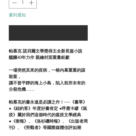
書到通知
可以訂購時通知我
帕慕克 諾貝爾文學獎得主全新長篇小說
醞釀40年力作 親繪封面重量鉅獻
一場突然其來的疫病，一樁內幕重重的謀
殺案，
讓不曾平靜的海上小島，陷入前所未有的
分裂危機……
帕慕克的書永遠是必讀之作！──《書單》
●《紐約客》年度好書肯定 ●呼應卡繆《鼠
疫》屬於我們這個時代的瘟疫文學經典
●《衛報》、《洛杉磯時報》、《出版者周
刊》、《旁觀者》等國際媒體佳評如潮