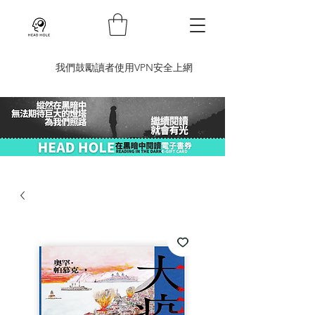
​我們鼓勵讀者使用VPN安全上網