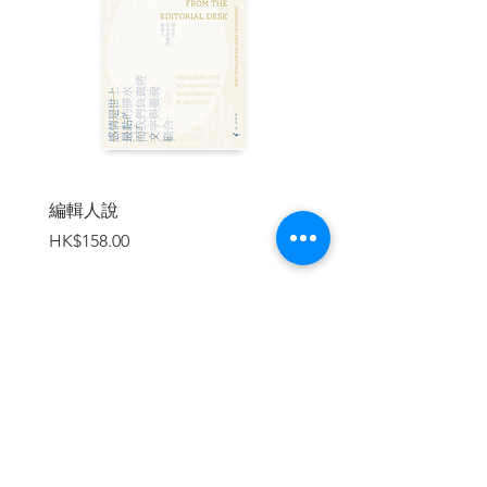
簡莉穎：「因為天真的人類學家，考上人
類學系是我高中的第一志願，輾轉來到戲
劇的領域仍然持續的對人類感到好奇。這
本書太好笑太自嘲了，那是真的好好平視
他人與自己的文化才能長出的幽默視
角。」
編輯人說
賣書者言
李拓梓：「多瓦悠蘭和當代的文化衝擊，
價格
價格
HK$158.00
HK$188.00
多年後重讀依然妙趣橫生，所有有志於田
野調查的朋友都該一讀。」
◢◤全球讀者捧腹激賞◢◤
加入購物車
「適合那些喜歡窩在現代公寓裡看研究人
員在泥屋生活的讀者。」
「如果您想要進行嚴肅的人類學研究，或
者客觀記錄傳教士尚未玷污的喀麥隆偏遠