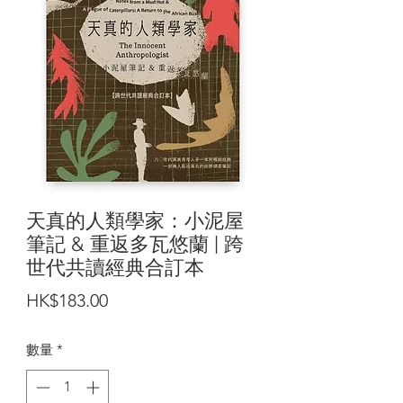
天真的人類學家：小泥屋
筆記 & 重返多瓦悠蘭 | 跨
世代共讀經典合訂本
價
HK$183.00
格
數量
*