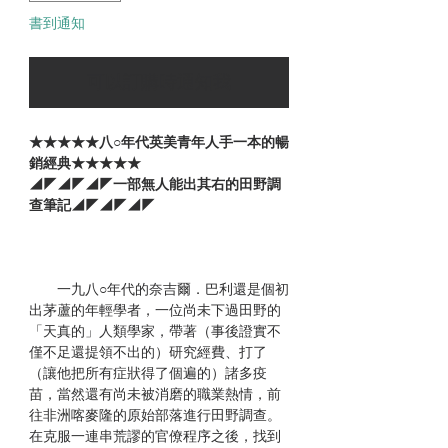
書到通知
可以訂購時通知我
★★★★★八○年代英美青年人手一本的暢
銷經典★★★★★
◢◤◢◤◢◤一部無人能出其右的田野調
查筆記◢◤◢◤◢◤
一九八○年代的奈吉爾．巴利還是個初
出茅蘆的年輕學者，一位尚未下過田野的
「天真的」人類學家，帶著（事後證實不
僅不足還提領不出的）研究經費、打了
（讓他把所有症狀得了個遍的）諸多疫
苗，當然還有尚未被消磨的職業熱情，前
往非洲喀麥隆的原始部落進行田野調查。
在克服一連串荒謬的官僚程序之後，找到