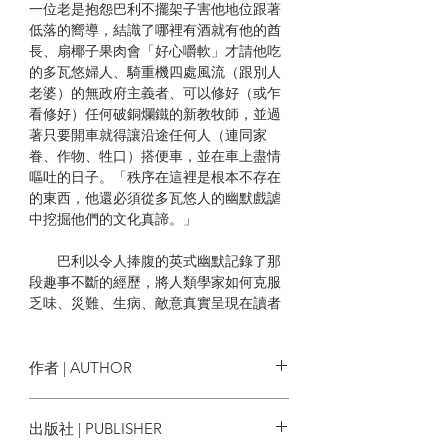
一位老是抱怨巴利不擺架子害他地位跟著
低落的嚮導，結識了哪裡有酒就有他的酋
長、扇椰子果肉會「好心嚼軟」才請他吃
的多瓦悠婦人、騎重機四處風流（跟別人
老婆）的無政府主義者、可以修好（或乍
看修好）任何破銅爛鐵的新教牧師，並過
著只要開車就得讓沿途任何人（連同家
眷、作物、牲口）搭便車，並在車上盡情
嘔吐的日子。「秩序在這裡是根本不存在
的東西，他還必須從多瓦悠人的幽默戲謔
中挖掘他們的文化真諦。」
巴利以令人捧腹的英式幽默記錄了那
段趣事不斷的經歷，將人類學家如何克服
乏味、災難、生病、敵意真實呈現在讀者
面前。出版後深受全球讀者喜愛，暢銷多
年經典不墜，而當時所激起對田調本質的
思索和辯證，隨著時代更迭，此刻回看更
作者 | AUTHOR
顯珍貴。「不同於那些嚴肅而充滿了讓外
行百思不得其解的術語的人類學書，這也
奈吉爾．巴利 Nigel Barley
出版社 | PUBLISHER
是一本關於人類學家自己的書。」