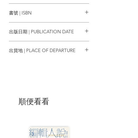
麥田出版
書號 | ISBN
◢◤人類學界 天真不改傳承之作◢◤
9786263106710
黃道琳／前中研院民族所助理研究員、
出版日期 | PUBLICATION DATE
《菊花與劍》譯者
▍導讀 ▍
趙恩潔／中山大學社會學系教授、《辶反
2024/05/07
田野》共同主編
▍專文推薦 ▍
出貨地 | PLACE OF DEPARTURE
強納森‧史托克（Jonathan Stock）／前英
國雪菲爾大學民族音樂學教授
▍專文推
台灣
薦 ▍
林浩立／清華大學人類學研究所副教授、
《芭樂人類學2》共同主編
－－共感推薦
順便看看
◢◤文化界 書架典藏不換回憶◢◤
董成瑜／鏡文學總經理暨總編輯
簡莉穎／大慕影藝內容總監
朱嘉漢／作家
李拓梓／專欄作家
－－共讀推薦