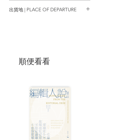
2020
出貨地 | PLACE OF DEPARTURE
香港
順便看看