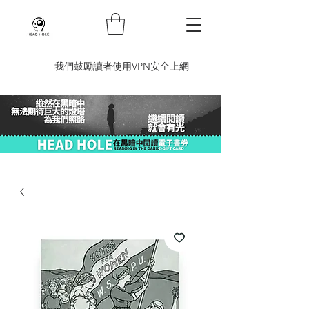
​我們鼓勵讀者使用VPN安全上網