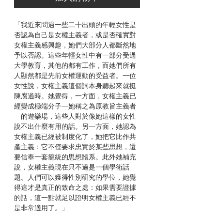
「我近來問過一些二十出頭的年輕女性是
否認為自己是女權主義者，或是否確實對
女權主義感興趣，她們大部分人都斷然地
予以否認。這些年輕女性中有一部分受過
大學教育，其他的都有工作，而她們所有
人顯然都是先前女權運動的受益者。一位
女性說，女權主義這個詞本身聽起來就挺
陳腐過時。她覺得，一方面，女權主義已
經變成極端分子—她稱之為原教旨主義者
—的遊樂場，這些人對於像她這樣的女性
說不出什麼有用的話。另一方面，她認為
女權主義已經被制度化了，她把它比作共
產主義：它不僅要求忠實於某些思想，還
要信奉一套籠統的思想體系。此外她補充
說，女權主義現在只不過是一個學術話
題。人們可以獲得性別研究的學位，她覺
得這才是真正的致命之處：如果需要證據
的話，這一點就足以證明女權主義已經不
是非常適用了。」