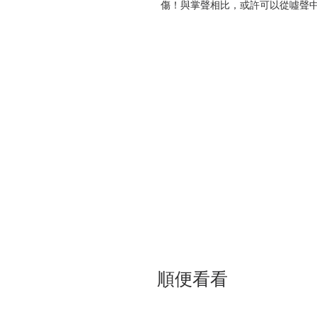
傷！與掌聲相比，或許可以從噓聲
常恰好是你應該要培養的特質。把
的特質，長出花朵。
無一例外，每個人都會遇到瓶頸
因此，藝術家們需要一本專為藝術
家的心得筆記。他發現不論是作為
的，並不會因為創作媒介不同而有
若想以藝術家作為正職，「如何
變，也意謂者原先的藝術「世界」
自己成為一位「不是藝術家的藝術
中，作者提供實質的建議、無形的
的人，皆能美夢成真。甚至讀到最
帶來創作靈感，還能為人生解惑，
***
普立茲藝評獎得主、社群追蹤人數
第一本完整收錄關於「藝術」與「
順便看看
寫給所有徬徨茫然的作家、畫家
和「對人生充滿問號」的任何人