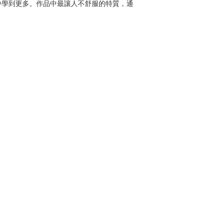
中學到更多。作品中最讓人不舒服的特質，通
它們從邪惡軸心上推得夠遠，才能轉換成美好
，尤其對藝術創作者而言，更是經常發生。
家撰寫的「解惑指南」。本書是作者成為藝評
一名畫家，或文字工作者，其道理都是相通
所改變。
生存」就變成不得不面對的問題。這樣的轉
變成藝術「市場」。而如何保持創作初心，讓
家」，是本書不斷周旋、討論的核心。在書
過往經驗談，希望能幫助每一位想成為藝術家
後會發現，原來擁有一顆「藝術思維」不但能
想通很多過去曾經困惑的生命難題。
50萬+的《紐時》資深專欄作家，
藝術家」的63個守則與體悟。
、攝影師、表演者、音樂人……，
；因為成為藝術家，或許是困頓人生的最佳