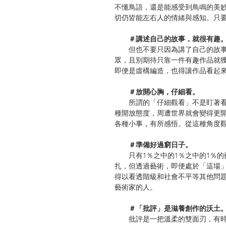
不懂鳥語，還是能感受到鳥鳴的美
切仍皆能左右人的情緒與感知。只
＃講述自己的故事，就很有趣
但也不要只因為講了自己的故事
眾，且別期待只靠一件有趣作品就
即便是虛構編造，也得讓作品看起
＃放開心胸，仔細看。
所謂的「仔細觀看」不是盯著看
種開放態度，周遭世界就會變得更
各種小事，有所感悟。從這種角度
＃準備好過窮日子。
只有1％之中的1％之中的1％的
扎，但透過藝術，即便處於「這場
得以看透階級和社會不平等其他問
藝術家的人。
＃「批評」是滋養創作的沃土
批評是一把溫柔的雙面刃，有時