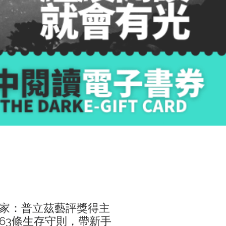
家：普立茲藝評獎得主
63條生存守則，帶新手