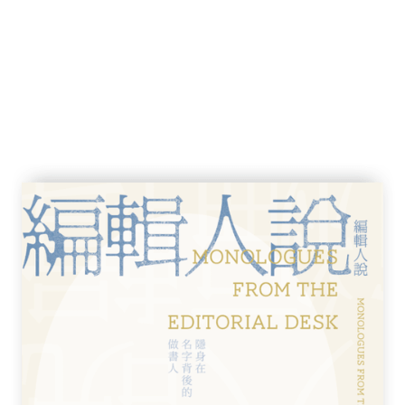
司機，最終，成為當代最有影響力的藝評
？
能堅定且無所畏懼；
續站在所愛的事物上。」
有勇氣重起筆桿的原因，
於藝術的狂熱！
做下去，體內的潛能基因就一定會被啟動！
人都做得到，
個耳光）。
破瓶頸，同時適合藝術業餘愛好者和已出師專
精闢十足；不用按照順序閱讀，隨手一翻都會