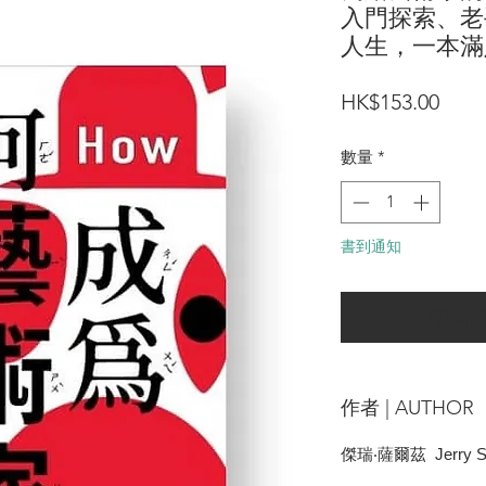
入門探索、老
人生，一本滿足 Ho
價
HK$153.00
格
數量
*
書到通知
可以訂
作者 | AUTHOR
傑瑞‧薩爾茲
Jerry S