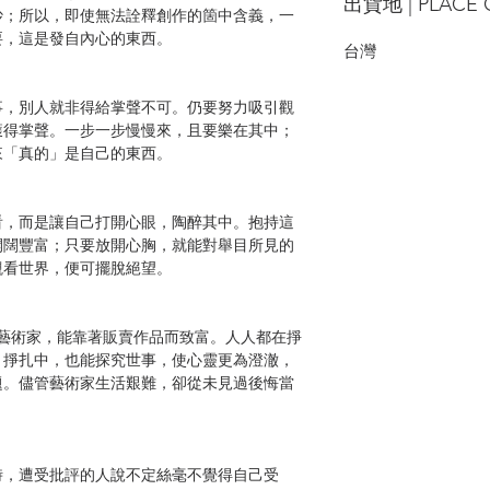
出貨地 | PLACE 
妙；所以，即使無法詮釋創作的箇中含義，一
要，這是發自內心的東西。
台灣
。
，別人就非得給掌聲不可。仍要努力吸引觀
獲得掌聲。一步一步慢慢來，且要樂在其中；
來「真的」是自己的東西。
，而是讓自己打開心眼，陶醉其中。抱持這
開闊豐富；只要放開心胸，就能對舉目所見的
觀看世界，便可擺脫絕望。
藝術家，能靠著販賣作品而致富。人人都在掙
」掙扎中，也能探究世事，使心靈更為澄澈，
題。儘管藝術家生活艱難，卻從未見過後悔當
。
，遭受批評的人說不定絲毫不覺得自己受