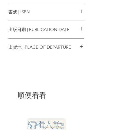
可是，這些妖怪的真面目並不一定都是
奇幻基地
「人類」。
書號 | ISBN
各種人類模樣的妖怪，本章總計116隻大集
合！
9786267094341
◆第三章 「鳥獸蟲魚各種動物妖怪」
出版日期 | PUBLICATION DATE
若問哪種妖怪最會誆騙人類，那自然是動
物類型的妖怪。
2022/05/12
先是有狸貓、狐狸、鼬鼠、水獺這四大天
出貨地 | PLACE OF DEPARTURE
王，
當然還有流傳已久的超人氣妖怪河童。
台灣
從這些日本妖怪譚常見的熟面孔到想像世
界中的珍奇幻獸，
本章收錄了各種生物模樣的妖怪，總計98
隻！
◆第四章 「半人半獸的揉合型妖怪」
如果要舉個最容易理解的例子，
順便看看
那麼上半身是人類、下半身是魚的人魚便
是很具代表性的人獸揉合型妖怪，
將各種生物打散重組的模樣，既詭異又恐
怖，而且美麗非凡。
本章總計30隻妖怪，無一不是獨樹一幟的
個性派！