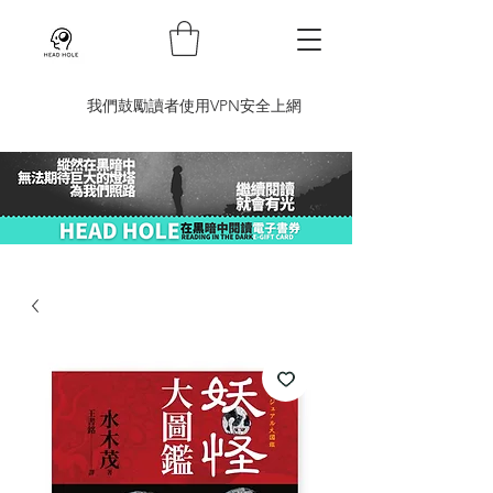
​我們鼓勵讀者使用VPN安全上網