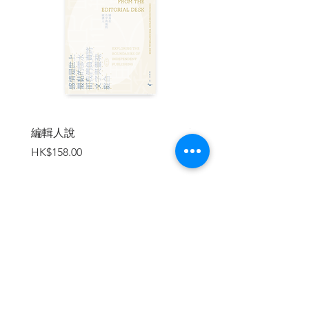
◆第五章 「百年成精橫生意志的器物妖
怪」
即便是器物和道具，百年以後也要成精、
生出自我意志。
白話來說就是妖怪化，此即所謂「付喪
神」。
此章收錄總共19隻令人深感歲月漫漫的各
種妖怪！
◆第六章 「飄忽無定的煙火妖怪」
編輯人說
賣書者言
煙火系列的妖怪其實出乎意料地多。
價格
價格
HK$158.00
HK$188.00
其實日本各地都有可以稱作「火球」的妖
怪，
只是名字稱呼各不相同，加起來少說也有
上百種，
本章嚴選呈現22隻妖怪。
◆第七章 「天地造化的自然系妖怪」
加入購物車
風吹、水流、樹木、岩石各種妖怪。不容
人們著意去看，著意去感知，
須得試著與自然融為一體、化有心為無
心，方能感覺。
本章挑選了儘管平實無華，卻又讓人深感