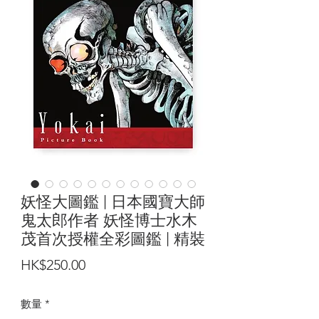
妖怪大圖鑑 | 日本國寶大師
鬼太郎作者 妖怪博士水木
茂首次授權全彩圖鑑 | 精裝
價
HK$250.00
格
數量
*