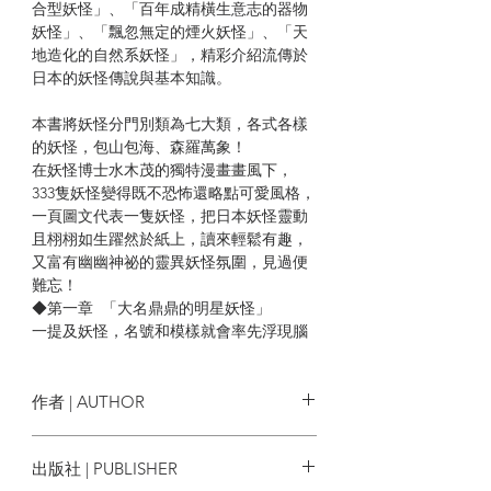
合型妖怪」、「百年成精橫生意志的器物
妖怪」、「飄忽無定的煙火妖怪」、「天
地造化的自然系妖怪」，精彩介紹流傳於
日本的妖怪傳說與基本知識。
本書將妖怪分門別類為七大類，各式各樣
的妖怪，包山包海、森羅萬象！
在妖怪博士水木茂的獨特漫畫畫風下，
333隻妖怪變得既不恐怖還略點可愛風格，
一頁圖文代表一隻妖怪，把日本妖怪靈動
且栩栩如生躍然於紙上，讀來輕鬆有趣，
又富有幽幽神祕的靈異妖怪氛圍，見過便
難忘！
◆第一章 「大名鼎鼎的明星妖怪」
一提及妖怪，名號和模樣就會率先浮現腦
海的有名妖怪。
本章共36隻妖怪，你認得幾個？
◆第二章 「人模人樣的人形妖怪」
作者 | AUTHOR
男女老幼、形形色色的妖怪共聚一堂，
有的恐怖，有的和善。有的愉快，有的可
水木茂
出版社 | PUBLISHER
憐，