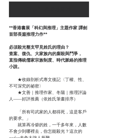
可以訂購時通知我
**香港書展「科幻與推理」主題作家 譚劍
首部長篇推理力作**
必須殺光整支罕見姓氏的理由？
查案、復仇、大家族內的廝殺與鬥爭，
直指傳統儒家宗族制度、時代脈絡的推理
小說。
★收錄剖析式專文後記〈丁權、性、
不可深究的祕密〉
★文善｜推理作家、冬陽｜推理評論
人——好評推薦（依姓氏筆畫排序）
「所有司武家的人都得死，這是客戶
的要求。」
就算再冷僻的姓，一千多年來，人數
不會少到哪裡去，你怎能殺光？這次的
order未免太強人所難。