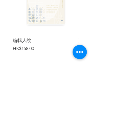
第四章／宴會次日
第五章／宴會兩日後
第六章／宴會五日後
第七章／宴會六日後
第八章／宴會一星期後
第九章／宴會兩星期後
編輯人說
賣書者言
第二部
價格
價格
HK$158.00
HK$188.00
第十章
第十一章
第十二章
第十三章
第十四章
第十五章
加入購物車
第十六章
後記／丁權、性、不可深究的祕密
| 內容節錄 |
序章