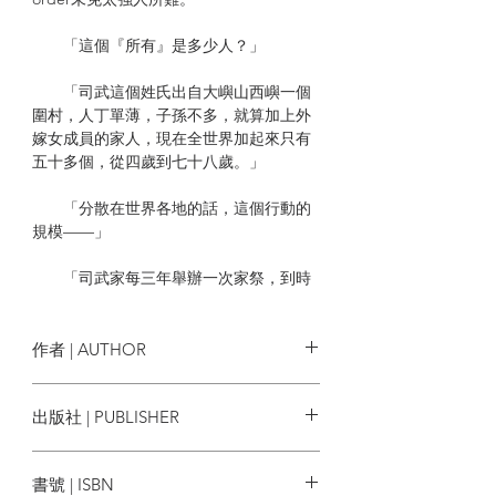
「這個『所有』是多少人？」
「司武這個姓氏出自大嶼山西嶼一個
圍村，人丁單薄，子孫不多，就算加上外
嫁女成員的家人，現在全世界加起來只有
五十多個，從四歲到七十八歲。」
「分散在世界各地的話，這個行動的
規模——」
「司武家每三年舉辦一次家祭，到時
所有海外家族成員都會回來香港⋯⋯」
罵人全家死光的髒話很多人都說過，但沒
作者 | AUTHOR
多少人會提出這種要求。 不過，在他們這
個行業，只要客人付得起令人滿意的費
譚劍
出版社 | PUBLISHER
用，就沒有不合理的要求⋯⋯
蓋亞
故事中每個人都有殺害其他親人的理由，
書號 | ISBN
即使主角自己也不例外⋯⋯家宴過後，僅