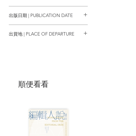
餘的少數生還者，誰是凶手？
9789863199342
出版日期 | PUBLICATION DATE
圍繞香港特有的「丁權制度」，推理作家
譚劍藉由一起大家族的謀殺案，排布了一
2023/08/31
精彩絕倫的推理故事。查案、復仇、大家
出貨地 | PLACE OF DEPARTURE
族內的廝殺與鬥爭，立體豐盈的角色形
象，充滿戲劇張力的情節，《姓司武的都
台灣
得死》既是對傳統儒家宗族中「家」這一
概念的詰問，也是鬥智燒腦、反轉不斷，
直指香港社會體制與時代脈絡的查案之
旅。
| 目錄 |
順便看看
目錄
序章
第一部
第一章／宴會前兩星期
第二章／宴會前一星期
第三章／宴會當日