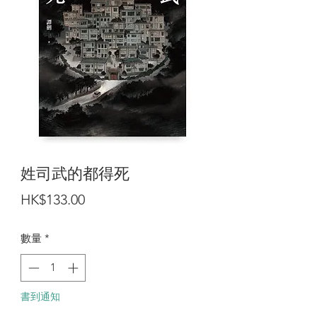
姓司武的都得死
價
HK$133.00
格
數量
*
書到通知