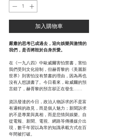
加入購物車
嚴肅的思考已成過去，迎向娛樂與激情的
我們，是否將毀於自身所愛。
在《一九八四》中歐威爾害怕禁書，害怕
我們受到文化箝制，但赫胥黎的《美麗新
世界》則害怕沒有禁書的理由，因為再也
沒有人想讀書了。今日看來，歐威爾的預
言錯了，赫胥黎的預言卻正在發生……
資訊發達的今日，政治人物訴求的不是富
有邏輯的政見，而是個人魅力；新聞訴求
的不是專業與真相，而是悲情與娛樂。自
從電報、新聞、電視、網路等傳播媒介出
現，數千年習以為常的知識承載方式在百
年間被打破。