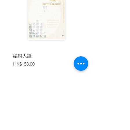
及多層下巴的這種外形，現今還可能被推
出來競選總統職位
第二章 媒體也是知識論
我不反對電視播出垃圾節目。電視螢光
幕上最棒的就是垃圾節目，其內容不會嚴
重威脅到任何人、任何事……但是當電視
抱持遠大志向，自詡為傳達重要文化對話
的載體，這時它的價值最淺薄，也最危險
編輯人說
賣書者言
價格
價格
HK$158.00
HK$188.00
第三章 印刷與公共論述
印刷機不只是種機器，還是種論述結
構，它會排除、鞏固某些內容，而且肯定
會篩選讀者類別
第四章 印刷式思想
加入購物車
受電視文化薰陶的民眾只懂「樸實白
話」，不論語言、影像都要淺顯才行，甚
至還必須立法規定，某些場合只准平鋪直
敘