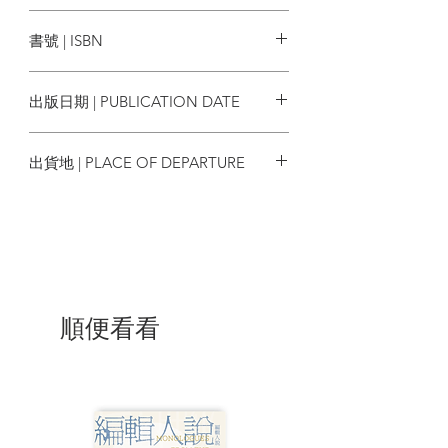
序
貓頭鷹
◎政大新聞系馮建三教授2016新版專
書號 | ISBN
文推薦
9789862622988
出版日期 | PUBLICATION DATE
| 目錄 |
2016/06/09
二〇一六年再版推薦序 「數位匯流」時
出貨地 | PLACE OF DEPARTURE
代，讓波茲曼更重要了
二〇〇七年初版推薦序 媒體時代，我們
台灣
更需要聽聽波茲曼的意見
二十周年版序
一九八五……
前言 我們會毀於自身所愛
順便看看
第一篇
第一章 媒體即隱喻
現代社會，在媒體上的形象已變得非常
重要，我們很難想像，像美國第二十七任
總統塔虎脫一百三十五公斤的超重體重以