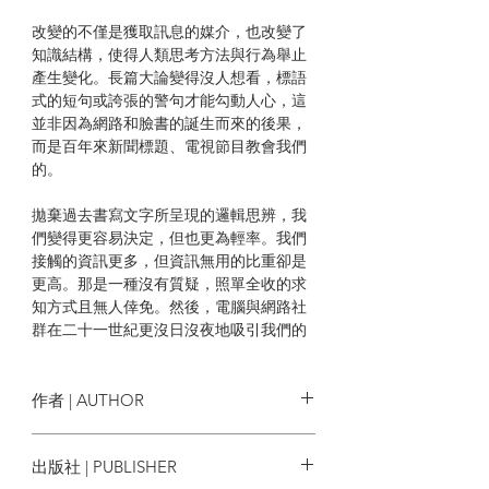
改變的不僅是獲取訊息的媒介，也改變了
知識結構，使得人類思考方法與行為舉止
產生變化。長篇大論變得沒人想看，標語
式的短句或誇張的警句才能勾動人心，這
並非因為網路和臉書的誕生而來的後果，
而是百年來新聞標題、電視節目教會我們
的。
拋棄過去書寫文字所呈現的邏輯思辨，我
們變得更容易決定，但也更為輕率。我們
接觸的資訊更多，但資訊無用的比重卻是
更高。那是一種沒有質疑，照單全收的求
知方式且無人倖免。然後，電腦與網路社
群在二十一世紀更沒日沒夜地吸引我們的
目光，從思考方式到生活習慣。當無處不
媒體、也無處不娛樂，於是，我們或將毀
於自身所愛。
作者 | AUTHOR
◎亞馬遜讀者強力推薦媒體批判經典
波茲曼
Neil Postman
出版社 | PUBLISHER
◎波茲曼之子安德魯撰寫二十周年版