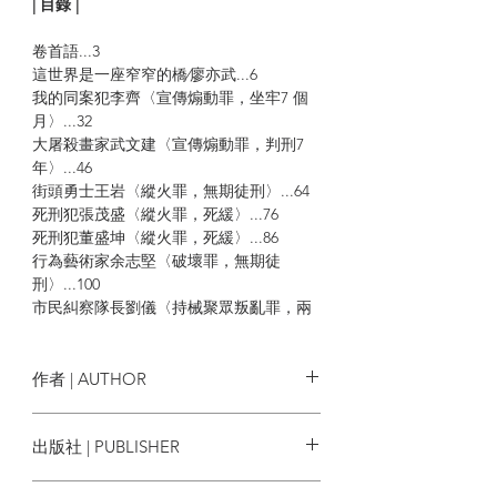
| 目錄 |
卷首語...3
這世界是一座窄窄的橋∕廖亦武...6
我的同案犯李齊〈宣傳煽動罪，坐牢7 個
月〉...32
大屠殺畫家武文建〈宣傳煽動罪，判刑7
年〉...46
街頭勇士王岩〈縱火罪，無期徒刑〉...64
死刑犯張茂盛〈縱火罪，死緩〉...76
死刑犯董盛坤〈縱火罪，死緩〉...86
行為藝術家余志堅〈破壞罪，無期徒
刑〉...100
市民糾察隊長劉儀〈持械聚眾叛亂罪，兩
次判刑，共14 年〉...124
黑豹敢死隊長胡中喜〈持械聚眾叛亂罪，
判刑10 年〉...142
作者 | AUTHOR
街頭勇士李紅旗〈流氓、搶劫、奪取武
器，數罪並罰，判刑20 年〉...152
廖亦武
出版社 | PUBLISHER
街頭勇士王連會〈持械聚眾叛亂罪，無期
徒刑〉...164
允晨文化
良心犯李海〈洩漏國家機密罪，判刑9