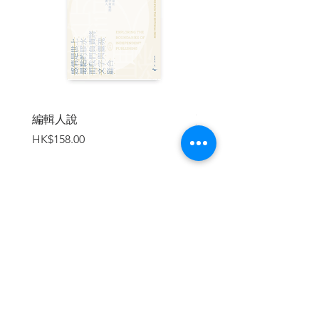
〈Herta Mueller〉 廖天琪 譯...328
| 作者簡介 |
廖亦武，
1958年生於中國四川鹽寧，詩
人，作家，民間藝人，獨立中文作家筆會
理事，中國地下文學雜誌的編輯與出版
者。
編輯人說
賣書者言
價格
價格
HK$158.00
HK$188.00
1989年六四凌晨製作長詩《大屠殺》配樂
錄音帶，1990年3月組織拍攝詩歌電影《安
魂》，旋即入獄四年；1994年1月因英國首
相梅傑和國際特赦組織的不懈努力，提前
43天獲釋。
加入購物車
歷經20年，而有《活下去》、《中國底層
訪談錄》、《中國冤案錄》、《中國上訪
村》、《最後的地主》數卷，約五百多萬
字，成為當今最具代表性的底層作家。
1995年和2003年，兩度獲得美國赫爾曼/哈