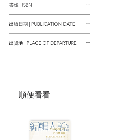
書號 | ISBN
年〉...176
良心犯佘萬寶〈宣傳煽動罪，兩次判刑，
9789860631845
共16 年〉...190
出版日期 | PUBLICATION DATE
落魄文人劉水〈宣傳煽動罪，三次勞教教
養，坐牢近6 年〉...200
2021/07/12
牢籠詩人李必豐〈宣傳煽動罪，兩次判
出貨地 | PLACE OF DEPARTURE
刑，共12 年〉...210
天安門父親吳定富...226
台灣
被抄家者廖亦武〈宣傳煽動罪，判刑4
年〉...242
底層逃亡者楊偉〈宣傳煽動罪，判刑3
年〉...256
附錄一 202 位大屠殺死難者名單∕天安門
母親群體蒐集...262
順便看看
附錄二 49 位大屠殺傷殘者名單∕天安門母
親群體蒐集...305
附錄三 真相說明書∕丁子霖．蔣培坤...315
附錄四 歲末尋訪∕丁子霖．蔣培坤...319
附錄五 2011：六四暴徒還在獄中∕孫立
勇...323
此地的憤怒，彼岸的溫柔∕塔荷．慕勒