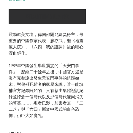
可以訂購時通知我
震動歐美文壇，德國邵爾兄妹獎得主，最
重要的中國作家代表－廖亦武，繼《地震
瘋人院》、《六四．我的證詞》後的嘔心
瀝血鉅作。
1989年中國發生舉世震驚的「天安門事
件」，歷經二十餘年之後，中國官方還是
沒有完整說出發生天安門事件的鎮壓始
末，對傷殘死難者的家屬來說，唯一能填
補官方紀錄闕如的，只有藉由集體證詞紀
錄並悼念一個時代以及那個時代遽爾消失
的菁英……。殤者已渺，加害者無，「二
二八」與「六四」屬於中國式的白色恐
怖，仍巨大如魔咒。