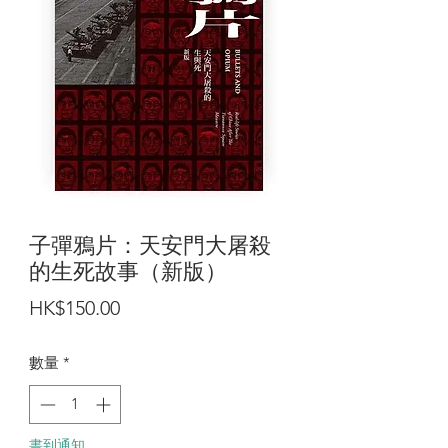
子彈鴉片：天安門大屠殺
的生死故事（新版）
價
HK$150.00
格
數量
*
書到通知