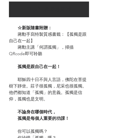
可以訂購時通知我
☆新版隨書附贈：
蔣勳手寫特製質感書籤：【孤獨是跟
自己在一起】
蔣勳主講「何謂孤獨」，掃描
QRcode即可聆聽
孤獨是跟自己在一起！
耶穌四十日不與人言語，佛陀在菩提
樹下靜坐。莊子很孤獨，尼采也很孤獨。
他們都知道「孤獨」的意義。孤獨是信
仰，孤獨也是文明。
不論身在哪個時代，
孤獨是每個人重要的功課！
你可以孤獨嗎？
你珍惜「孤獨」嗎？