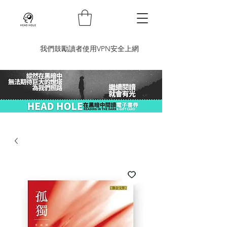
​我們鼓勵讀者使用VPN安全上網