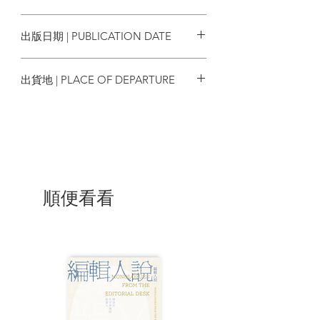
寂，但所有的槍聲只是擊向巨大空洞的孤
9789863233596
獨回聲。＃暴力孤獨
出版日期 | PUBLICATION DATE
——我聽到革命者的呼叫：掀翻社會
2020/10/21
秩序，顛覆階級結構！但是，革命者站在
出貨地 | PLACE OF DEPARTURE
文明的廢墟上喘息流淚，他徹底知道革命
者最後宿命的孤獨。＃革命孤獨
台灣
——其實美學的本質或許是孤獨。人
類數千年來不斷思維，用有限的思維圖解
無限的孤獨，注定徒勞無功吧。＃思維孤
獨
順便看看
內心情感無處可訴的「情慾孤獨」，
字句無法溝通的「語言孤獨」，理想未竟
的「革命孤獨」，壓迫人性所造成的「暴
力孤獨」，哲思考者不為人了解的「思維
孤獨」，世代價值交替所造成的「倫理孤
獨」；這些都是現代人時時面臨的孤獨處
境。孤獨其實並不可怕，這些孤獨造就了
社會裡「特立獨行」的個體，他們不因群