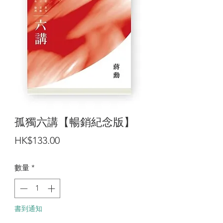
孤獨六講【暢銷紀念版】
價
HK$133.00
格
數量
*
書到通知