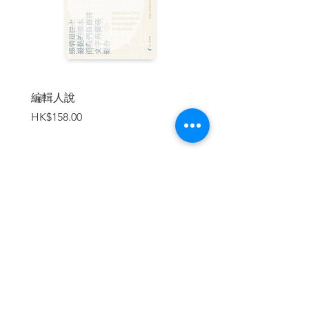
體價值而妥協、誠實地面對自己的孤獨，
而給予社會創發新意的可能。珍視孤獨感
產生的瞬間，當我們與孤獨共處，我們將
更瞭解自己。
| 目錄 |
新版序：孤獨是跟自己在一起
編輯人說
賣書者言
價格
價格
HK$158.00
HK$188.00
自序
卷一／情慾孤獨
卷二／語言孤獨
卷三／革命孤獨
卷四／暴力孤獨
卷五／思維孤獨
加入購物車
卷六／倫理孤獨
| 內容節錄 |
新版序
孤獨是跟自己在一起
聯合文學要重新出版《孤獨六講》，