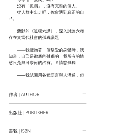
沒有「孤獨」，沒有完整的個人。
從人群中出走吧，你會遇到真正的自
己。
蔣勳的《孤獨六講》，深入討論六種
存在於當代社會的孤獨議題：
——我擁抱著一個摯愛的身體時，我
知道，自己是徹底的孤獨的，我所有的情
慾只是無可奈何的占有。＃情慾孤獨
——我試圖用各種語言與人溝通，但
我也同時知道，語言的終極只是更大的孤
獨。＃語言孤獨
作者 | AUTHOR
——我試圖在家族與社會裡扮演一個
圓融和睦的角色，在倫理領域與每一個人
蔣勳
出版社 | PUBLISHER
和睦相處，但為什麼，我仍然感覺到不可
改變的孤獨？＃倫理孤獨
聯合文學
書號 | ISBN
——我看到暴力者試圖以槍聲打破死