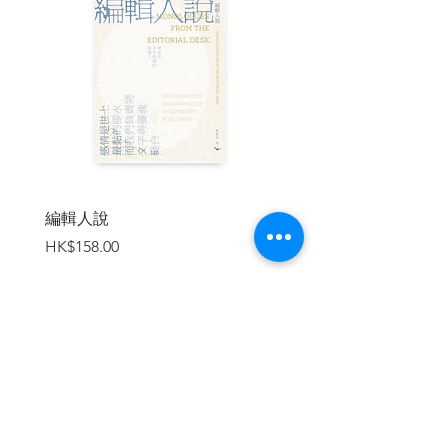
是過去或是未來，英國要往哪裡去都和他
們如何定義自身有關。近年的脫歐，也可
以看成英國試圖再次以「伊莉莎白一世的
黃金時代」，讓勇於冒險犯難的「全球性
英國」在世界每個角落留下印記。問題
是，現實中，繼2016年脫歐之後，蘇格蘭
要獨立，2022年伊莉莎白女王離世後，又
面臨大英國協內的脫英風潮。是否，英國
的努力終將讓自身成為孤島？
編輯人說
賣書者言
◎專業推薦
價格
價格
HK$158.00
HK$188.00
林美香（國立政治大學歷史系特聘教授）
羅至美（臺北大學公共行政暨政策學系教
授／歐盟莫內講座教授）
| 目錄 |
加入購物車
序幕
第一章 破碎的夢
第二章 希臘人與羅馬人