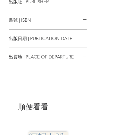
出版社 | PUBLISHER
加入時，她已成為歐洲共同體中最窮的成
員國。
貓頭鷹
書號 | ISBN
從世界帝國到歐洲強國
今日英國依舊是全球前10名的經濟體，也
9789862625927
經常被要求干預國際事務。有人說他們正
出版日期 | PUBLICATION DATE
背負著不符合自身能力的責任。其實早於
一九六〇年代，英國就無法負擔海外駐軍
2022/12/10
的費用，也經常必須向美國低頭，尋求軍
出貨地 | PLACE OF DEPARTURE
事和經濟上的援助。但因為英國曾經是世
界領袖，是二戰劃分世界秩序的三巨頭之
台灣
一，因而無法割捨其地位象徵。為此，數
十年來，他們擁有自身經濟所無法負擔的
核武、死命維持英鎊匯率、逼自己參加波
灣戰爭、為了美國介入中東戰局。
失去了一個帝國，但還沒有找到新的角色
順便看看
本書作者為英國資深政治記者，以數十年
來對重要政治人物與外交官員的採訪紀
錄，解碼蘇伊士運河至今英國的政治決策
與重要轉折。同時也在描繪一個驕傲的國
家如何承認自己不再強大。他認為，不論