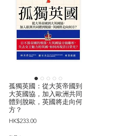
孤獨英國：從大英帝國到
大英國協，加入歐洲共同
體到脫歐，英國將走向何
方？
價
HK$233.00
格