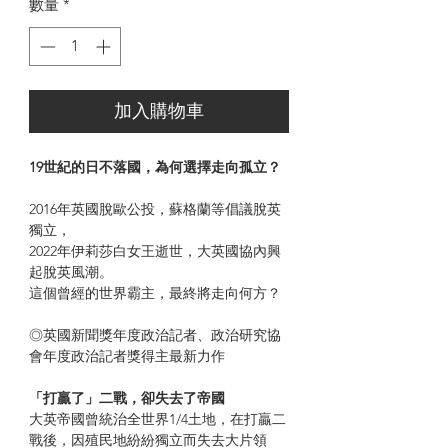
數量
*
加入購物車
19世紀的日不落國，為何選擇走向孤立？
2016年英國脫歐公投，蘇格蘭等倡議脫英
獨立，
2022年伊莉莎白女王逝世，大英國協內興
起脫英風潮。
這個曾經的世界霸主，最終將走向何方？
◎英國新聞獎年度政治記者、政治研究協
會年度政治記者獎得主最新力作
「打贏了」二戰，卻失去了帝國
大英帝國曾統治全世界1/4土地，在打贏二
戰後，因殖民地紛紛獨立而失去大片領