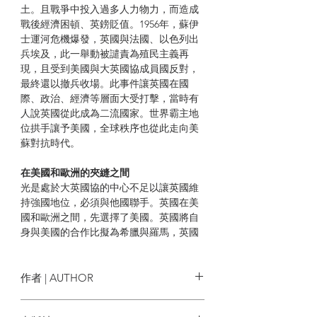
土。且戰爭中投入過多人力物力，而造成
戰後經濟困頓、英鎊貶值。1956年，蘇伊
士運河危機爆發，英國與法國、以色列出
兵埃及，此一舉動被譴責為殖民主義再
現，且受到美國與大英國協成員國反對，
最終還以撤兵收場。此事件讓英國在國
際、政治、經濟等層面大受打擊，當時有
人說英國從此成為二流國家。世界霸主地
位拱手讓予美國，全球秩序也從此走向美
蘇對抗時代。
在美國和歐洲的夾縫之間
光是處於大英國協的中心不足以讓英國維
持強國地位，必須與他國聯手。英國在美
國和歐洲之間，先選擇了美國。英國將自
身與美國的合作比擬為希臘與羅馬，英國
負責提供頭腦，美國則揮舞著武器。當時
英國國內仍對歐洲亟欲打造超國家組織抱
持戒心，於是拒絕在一九五〇年代加入歐
作者 | AUTHOR
洲各類共同體的英國，也失去成為新歐洲
領導者的機會。等到一九七三年英國終於
菲利浦‧史蒂芬 Philip Stephens