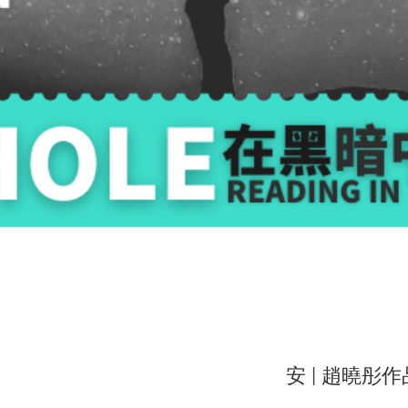
安 | 趙曉彤作