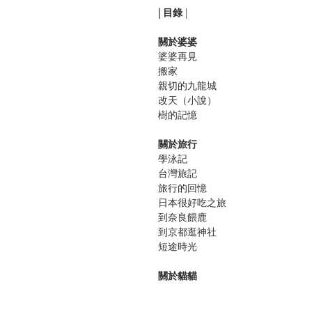
| 目錄
|
關於婆婆
婆婆再見
搬家
親切的九龍城
改天（小說）
樹的記憶
關於旅行
學泳記
台灣旅記
旅行的回憶
日本很好吃之旅
到奈良餵鹿
到京都逛神社
短途時光
關於貓貓
家貓
兩隻黃貓