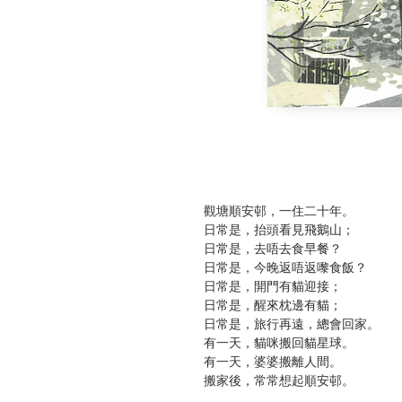
觀塘順安邨，一住二十年。
日常是，抬頭看見飛鵝山；
日常是，去唔去食早餐？
日常是，今晚返唔返嚟食飯？
日常是，開門有貓迎接；
日常是，醒來枕邊有貓；
日常是，旅行再遠，總會回家。
有一天，貓咪搬回貓星球。
有一天，婆婆搬離人間。
搬家後，常常想起順安邨。