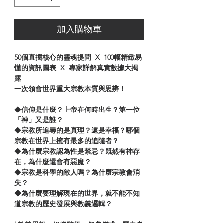
加入購物車
50個直搗核心的靈魂提問
X
100幅精緻易
懂的資訊圖表
X
專家詳解真實數據大揭
露
一次領會世界重大宗教本質與思辨！
◆
信仰是什麼？上帝在何時出生？第一位
「神」又是誰？
◆
宗教所追尋的是真理？還是幸福？哪個
宗教在世界上擁有最多的追隨者？
◆
為什麼宗教認為性是禁忌？既然有神存
在，為什麼還會有惡魔？
◆
宗教是科學的敵人嗎？為什麼宗教會消
失？
◆為什麼要理解現在的世界，就不能不知
道宗教的歷史發展與教義邏輯？