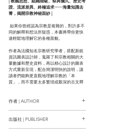
| 教義思想、組織階級、祭典儀式、歷史考
證、流派差異、終極追求⋯⋯海量知識去
菁，揭開宗教神秘面紗 |
如果你曾經認為宗教是複雜的，對許多不
同的解釋和想法所疑惑，本書將帶你更快
速輕鬆地理解它的各種面貌。
作者為法國知名宗教研究學者，搭配新銳
資訊圖表設計師，蒐羅了和宗教相關的大
量數據和歷史資料，再以精心設計的圖表
方式重新呈現，配合簡潔明快的說明，讓
讀者們能夠更直觀地理解宗教的「本
質」，而不需要太多繁瑣或艱深的古文釋
義。從100張完整清楚的資訊圖表中，揭開
宗教的神祕面紗，直擊信仰對人類的意
義，乃至對社會的影響。
作者 | AUTHOR
在這個宗教與我們息息相關，無論是否為
馬修・格杭佩 Matthieu Grimpret
出版社 | PUBLISHER
信徒，也無可避免會接觸到各種相關事物
的現代社會，除了能夠藉此了解如今世界
上發生的戰爭、恐怖主義和政治衝突等情