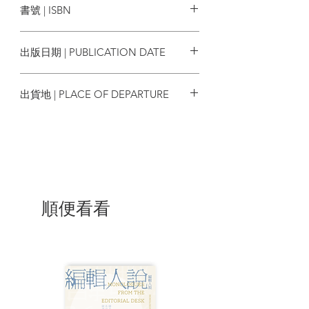
書號 | ISBN
創意市集
勢原由，也不必再擔心於工作或社交場合
時，因為對宗教的不了解而誤踩別人的禁
9789860769777
忌雷點，甚至還能進一步思考作者對於信
出版日期 | PUBLICATION DATE
仰深入內化的各種有趣提問，從「表」到
「裏」真正探索對自身的認識。
2023/04/29
出貨地 | PLACE OF DEPARTURE
| 基督教、佛教、伊斯蘭教、道教、印度
教、日本神道、猶太教⋯⋯數千年智慧化
台灣
繁為簡，涵蓋多元文化層面 |
從「信徒如何禱告？」這樣的常識性問
題，到「救贖的意義是什麼？」等一般被
認為是難以回答的邏輯問題，都是本書所
談及的內容之一。
順便看看
另一個最大的特點是收錄了許多與宗教相
關的有趣數字，例如：佛教徒在起源地印
度只佔總人口的「1.2%」、但丁神曲裡的
天堂有哪「9」層、伊勢神宮每「20」年就
要解體一次、齋戒月裡的食物消耗量是平
常的「130%」⋯⋯等等。