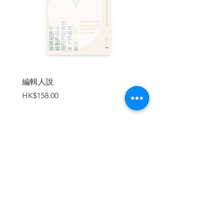
除了明確的數據資訊、豐富的插畫圖表，
全書更以各大宗教為主軸，透過客觀且不
過分鑽牛角尖的分析，按主題為各宗教進
行介紹，希望幫助大家對世界信仰有更清
晰的瞭解，甚至產生更進一步興趣的契
機。
編輯人說
賣書者言
| 目錄 |
價格
價格
HK$158.00
HK$188.00
最初的神是誰？
史前人類有所謂的「信仰」嗎？
是一神？還是多神？
神住在哪裡？
什麼是「宗教」？
加入購物車
不同宗教之間有何相關性？
宗教於何處誕生？
宗教會消失嗎？
信仰的本質是什麼？
有多少信徒？
信徒都在哪裡？