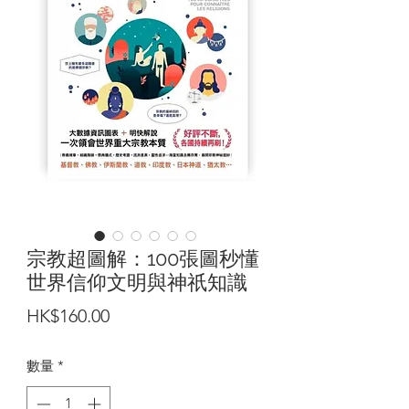
宗教超圖解：100張圖秒懂
世界信仰文明與神祇知識
價
HK$160.00
格
數量
*