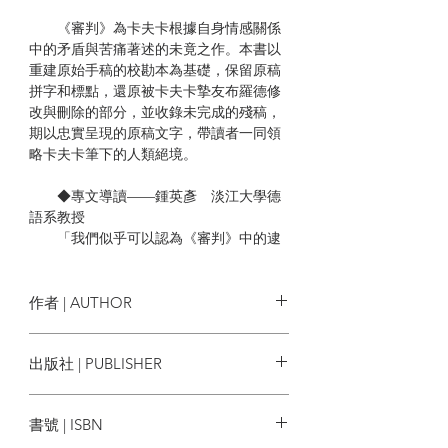
《審判》為卡夫卡根據自身情感關係
中的矛盾與苦痛著述的未竟之作。本書以
重建原始手稿的校勘本為基礎，保留原稿
拼字和標點，還原被卡夫卡摯友布羅德修
改與刪除的部分，並收錄未完成的殘稿，
期以忠實呈現的原稿文字，帶讀者一同領
略卡夫卡筆下的人類絕境。
◆專文導讀——鍾英彥 淡江大學德
語系教授
「我們似乎可以認為《審判》中的逮
捕反映出卡夫卡和菲莉絲的訂婚，而解除
婚約就是Ｋ的處決。」
作者 | AUTHOR
◆特別收錄——《鱷魚街》作者布魯
諾．舒茲波蘭版專文導讀
卡夫卡 Franz Kafka
出版社 | PUBLISHER
「諷刺、變形、荒誕……在卡夫卡心
目中，神性世界的崇高無法以別的方式表
木馬文化
達——只能把它表現成否定人類世界的強
書號 | ISBN
大力量。」