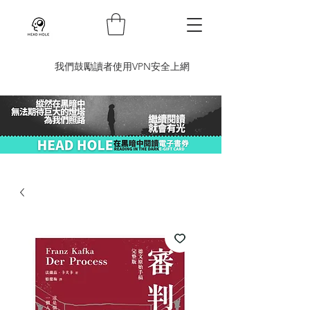
​我們鼓勵讀者使用VPN安全上網