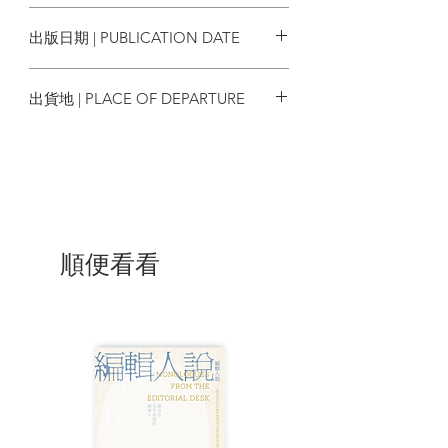
9786263147775
專文導讀——
出版日期 | PUBLICATION DATE
鍾英彥 淡江大學德語系教授
2025/01/02
出貨地 | PLACE OF DEPARTURE
| 目錄 |
台灣
[導讀] 愛情中的孤獨與審判——卡夫卡創
作《審判》的情感背景 鍾英彥
審判
第一章 逮捕
第二章 和古魯巴赫太太及布斯特娜小姐的
順便看看
談話
第三章 初審
第四章 在空蕩蕩的會議廳裡．大學生．辦
事處
第五章 毆打手
第六章 叔叔．蕾妮
第七章 律師．廠主．畫家
第八章 商人布羅克．解聘律師
第九章 在大教堂