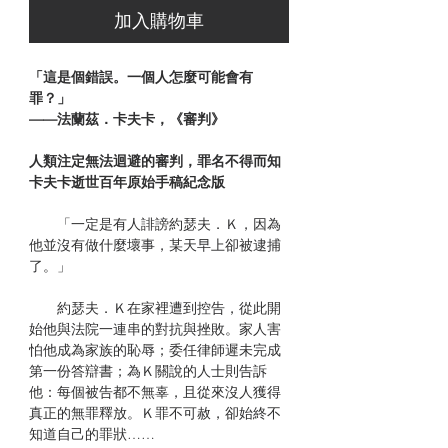
加入購物車
「這是個錯誤。一個人怎麼可能會有
罪？」
——法蘭茲．卡夫卡，《審判》
人類注定無法迴避的審判，罪名不得而知
卡夫卡逝世百年原始手稿紀念版
「一定是有人誹謗約瑟夫．Ｋ，因為
他並沒有做什麼壞事，某天早上卻被逮捕
了。」
約瑟夫．Ｋ在家裡遭到控告，從此開
始他與法院一連串的對抗與挫敗。家人害
怕他成為家族的恥辱；委任律師遲未完成
第一份答辯書；為Ｋ關說的人士則告訴
他：每個被告都不無辜，且從來沒人獲得
真正的無罪釋放。Ｋ罪不可赦，卻始終不
知道自己的罪狀……