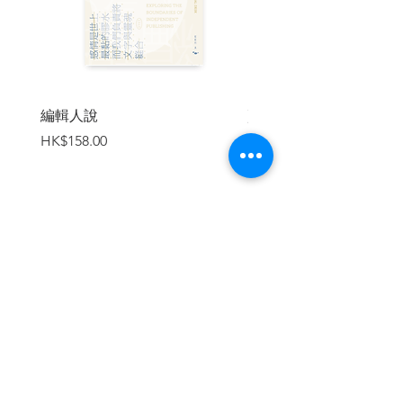
結局
殘稿
I. B的女友
II. 檢察官
III. 去找艾爾莎
編輯人說
賣書者言
IV. 與副行長對抗
價格
價格
HK$158.00
HK$188.00
V. 那棟屋子
VI. 搭車去看母親
波蘭版後記 布魯諾．舒茲
卡夫卡年表
加入購物車
| 內容節錄 |
導讀
愛情中的孤獨與審判──卡夫卡創作《審
判》的情感背景
淡江大學德文系教授 鍾英彥
繼續瀏覽
一九二五年馬克斯．布羅德（Max Brod）