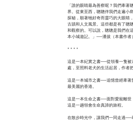
「誰的眼睛最為善察呢？我們牽著
界。從東至西，聰聰伴我們走遍小
探秘，順著牠好奇而靈巧的大眼睛
古蹟和人文風景。這些都是有了聰
和觀察的。可以說，聰聰是我們在
本小城遊記。」──潘拔（本書作者
* * * *
這是一本紀實之書──從領養一隻被
處，至照料老犬的生活起居，作者
這是一本城市之書──追憶曾經牽著
最美麗的香港。
這是一本生命之書──面對愛寵離世
這是一趟領會生命真諦的旅程。
在散步時光中，讓我們一同走過──
戰爭遺下的廢墟古蹟，香港文學的
讓我們一起發現──社區的特色，鄰