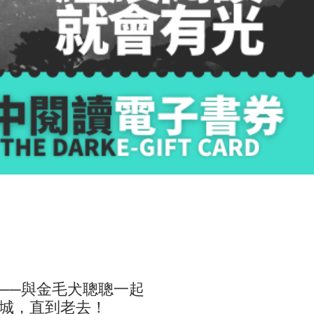
──與金毛犬聰聰一起
城，直到老去！