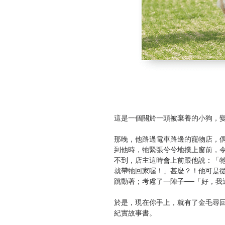
這是一個關於一頭被棄養的小狗，變
那晚，他路過電車路邊的寵物店，
到他時，牠緊張兮兮地撲上窗前，
不到，店主這時會上前跟他說：「
就帶牠回家喔！」甚麼？！他可是
跳動著；考慮了一陣子──「好，我
於是，現在你手上，就有了金毛尋
紀實故事書。