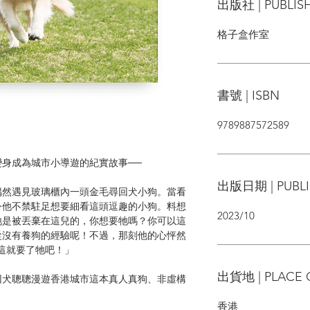
出版社 | PUBLIS
格子盒作室
書號 | ISBN
9789887572589
身成為城市小導遊的紀實故事──
出版日期 | PUBLI
偶然遇見玻璃櫃內一頭金毛尋回犬小狗。當看
令他不禁駐足想要細看這頭逗趣的小狗。料想
2023/10
牠是被丟棄在這兒的，你想要牠嗎？你可以這
從沒有養狗的經驗呢！不過，那刻他的心怦然
這就要了牠吧！」
出貨地 | PLACE 
回犬聰聰漫遊香港城市這本真人真狗、非虛構
香港