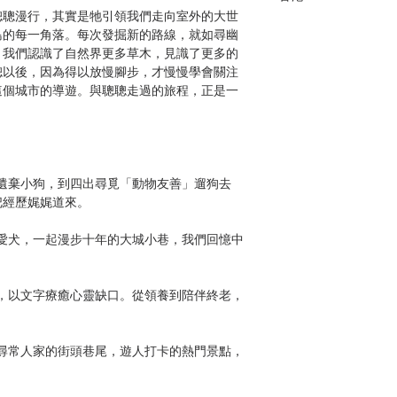
聰聰漫行，其實是牠引領我們走向室外的大世
島的每一角落。每次發掘新的路線，就如尋幽
，我們認識了自然界更多草木，見識了更多的
聰以後，因為得以放慢腳步，才慢慢學會關注
這個城市的導遊。與聰聰走過的旅程，正是一
）
遺棄小狗，到四出尋覓「動物友善」遛狗去
把經歷娓娓道來。
愛犬，一起漫步十年的大城小巷，我們回憶中
，以文字療癒心靈缺口。從領養到陪伴終老，
尋常人家的街頭巷尾，遊人打卡的熱門景點，
散步路徑，還有綠意盎然的青蔥草地……；也
里的親切，樹木的護蔭，花草的盛放，海邊的