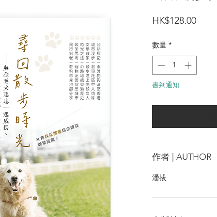
價
HK$128.00
格
數量
*
書到通知
可以訂
作者 | AUTHOR
潘拔