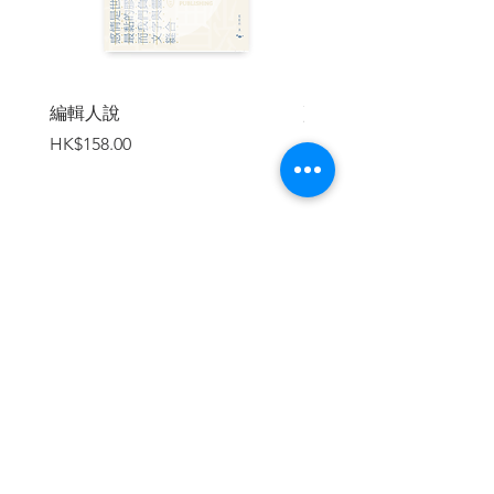
1.
車子還沒開到山腰，就被濃霧團團圍住，
又緩緩在彎曲車道上走了十多分鐘，只見
前車停了下來，於是小顧也靠在路肩關掉
編輯人說
賣書者言
引擎。副座上的學長在車停下來時張開了
價格
價格
HK$158.00
HK$188.00
眼，擋風玻璃外一片黑暗，他又徐徐閉上
雙目。
小顧看後視鏡，隊裡的另外兩部小房車，
也隨後魚貫停在一旁。
加入購物車
學長忽然跟小顧說，你也小睡一下，說好
過了半夜才會行動。所以學長並沒有睡
著。小顧答應了，轉頭打量學長，局裡的
人都說他長得像學長，派他們去臥底，大
家都相信是兩兄弟無疑。學長今年四十八
歲，小顧想，我二十年後就是長這樣子
嗎？ 有事無事閉目養神？
繼續瀏覽
小顧從來不會在工作時間裡睡著，打瞌睡