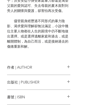
子；洪安安從小身受家庭暴力卻還是渴望
父親的愛與認可、失去母親的夏木面對到
旁人的關懷與愛護，卻害怕再次受傷。
儘管親身經歷過不同形式的暴力陰
影、渴求愛與理解卻無法滿足，小說中幾
位主要人物都在人生的困境中仍不斷地做
出選擇。或是選擇逃離家庭和過去，或是
離開體制，為自己而活，或是接納過去的
傷痛重新和解。
即使在充滿暴力的世界中，仍然可以
找到出口和救贖。
作者 | AUTHOR
本書特色
陳慧
出版社 | PUBLISHER
每章節皆配香港藝術家，黃仁逵親筆
手繪圖
木馬文化
書號 | ISBN
得獎紀錄
9786263147218
香港文學雙年獎得主