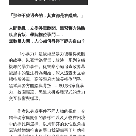
「那些不曾過去的，其實都是在醞釀。」
人間躁亂，立委涉毒醜聞、黑幫警方賄賂
臥底背叛、學院權位爭鬥......
無數暴力間，人心如何尋得平靜與自由？
《小暴力》是段經歷暴力後獲得救贖
的故事。以臺灣為背景，敘述一系列交織
複雜的暴力事件。從警察小顧追查政界幕
後黑手的違法行為開始，深入追查出立委
招待所涉毒、高等學府內院長權位鬥爭、
黑幫與警方賄賂與背叛......展現出家庭暴
力、校園霸凌、黑道火拼各種形式的暴力
交互影響與循環。
作者以身處事件不同人物的視角，交
錯呈現家庭關係的多樣性以及人物在困境
中的掙扎與選擇。以周郁芬的女性視角描
寫逃離婚姻拘束追尋自我卻傷害了年幼稚