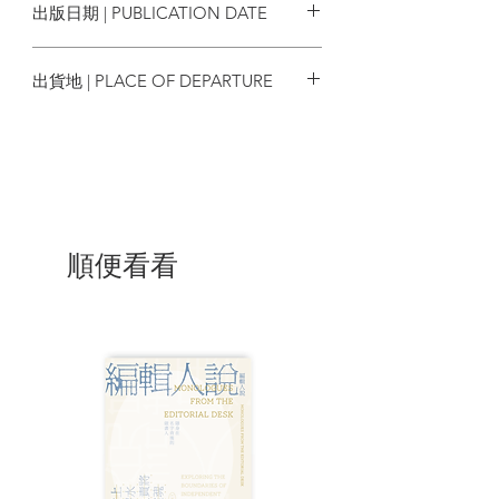
出版日期 | PUBLICATION DATE
臺灣文學金典獎得主
2024 金鼎獎入圍
2024/10/02
出貨地 | PLACE OF DEPARTURE
專文推薦
台灣
沐羽（作家）
楊佳嫻（作家）
齊聲推薦
甘耀明 小說家
順便看看
張潔平 飛地書店創辦人
梁莉姿 作家
陳栢青 作家
陳蕙慧 資深出版人
蔣亞妮 作家
錢 真 小說家
| 內容節錄 |
一：小顧與大順