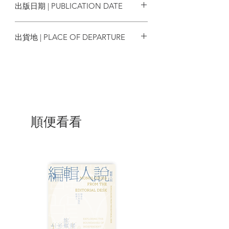
出版日期 | PUBLICATION DATE
回顧了一九七三年香港股災前夕，股民如
何眉開眼笑、魚翅當例湯。我和P從來不點
2023/09/30
魚翅、燕窩來吃，只在飲宴時被動吃些，
出貨地 | PLACE OF DEPARTURE
註定沒有賺大錢的氣勢。正月訂的盆菜中
有一束「魚翅」，一看就知道是明膠做的
香港
仿翅，大家淡定夾到骨碟上。
哪種湯是最常見的香港例湯呢，從前我不
知道;但吃了整個二〇二〇年的餐廳外賣
後，我現在知道是紅青蘿蔔湯。仔細回想
一下，快餐店、茶餐廳、酒樓的例湯，一
順便看看
年四季都供應紅青蘿蔔;連上港式上海菜館
也喝過幾次。兩份紅蘿蔔配一份青蘿蔔，
天天把整個香港煲給你。
其實是甚麼例湯都不要緊，反而例湯的味
道都一樣。不論是煲唐排牛尾，煲出來都
是人工雞湯味。價錢愈低，雞湯味就愈
濃。有些餐飲業者在網上討論區跟大家
説，只要把紅蘿蔔、青蘿蔔用清水焙爛，
再倒進人工雞湯中，「例湯」就差不多好