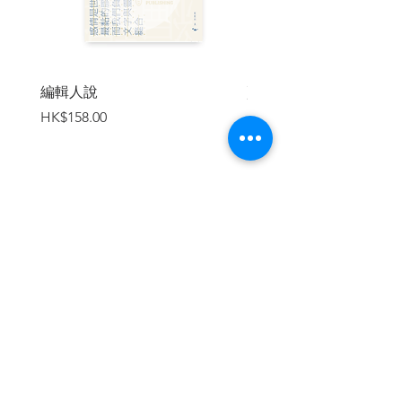
了。寫出來已覺得口渴。
我喜歡喝(沒有人工雞湯的)紅青蘿蔔湯，但
成家後從未煲過；因覺牛腩很貴，用來煲
湯有點可惜。我在街市買牛肉時這樣對P
編輯人說
賣書者言
説。P卻說他家從來只用豬肉來煲紅青蘿
價格
價格
HK$158.00
HK$188.00
蔔，沒喝過用牛肉來煲的，因家人覺得牛
肉不健康。
回家問問文友，果然有的用牛肉，有的用
豬肉。同樣在「後話」出版散文集的康哥
說，他家人拜佛不吃牛肉，所以從來不煲
加入購物車
牛腩。再問問小說和詩，辛其氏寫的是
「紅青蘿蔔」，禾廸寫的是「青紅蘿
蔔」；海辛寫的是「青紅蘿蔔煲瘦肉」，
周漢輝寫的是「青紅蘿蔔煲牛腩」。
青蘿蔔除了做老火湯外，平日很難用上。
舊報紙會教主婦用青蘿蔔來燜鴨、扒肉
繼續瀏覽
丸；我都沒吃過，也未見方太、李太介紹
過。它們平日乾乾淨淨地伏在菜檔的一