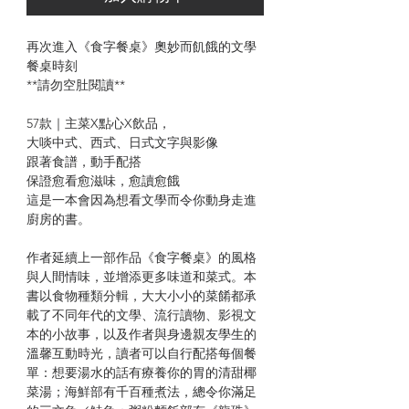
再次進入《食字餐桌》奧妙而飢餓的文學
餐桌時刻
**請勿空肚閱讀**
57款｜主菜X點心X飲品，
大啖中式、西式、日式文字與影像
跟著食譜，動手配搭
保證愈看愈滋味，愈讀愈餓
這是一本會因為想看文學而令你動身走進
廚房的書。
作者延續上一部作品《食字餐桌》的風格
與人間情味，並增添更多味道和菜式。本
書以食物種類分輯，大大小小的菜餚都承
載了不同年代的文學、流行讀物、影視文
本的小故事，以及作者與身邊親友學生的
溫馨互動時光，讀者可以自行配搭每個餐
單：想要湯水的話有療養你的胃的清甜椰
菜湯；海鮮部有千百種煮法，總令你滿足