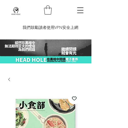
​我們鼓勵讀者使用VPN安全上網