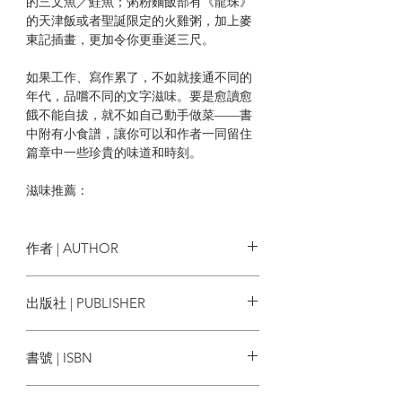
的三文魚／鮭魚；粥粉麵飯部有《龍珠》
的天津飯或者聖誕限定的火雞粥，加上麥
東記插畫，更加令你更垂涎三尺。
如果工作、寫作累了，不如就接通不同的
年代，品嚐不同的文字滋味。要是愈讀愈
餓不能自拔，就不如自己動手做菜——書
中附有小食譜，讓你可以和作者一同留住
篇章中一些珍貴的味道和時刻。
滋味推薦：
陳靜宜（飲食作家）
饒雙宜（廚師，文字工作者）
作者 | AUTHOR
鄒芷茵
出版社 | PUBLISHER
| 內容節錄 |
後話文字工作室
第一部——湯水部
書號 | ISBN
紅青蘿蔔
9789887500261
看到一則一九七七年的經濟版消息，内容