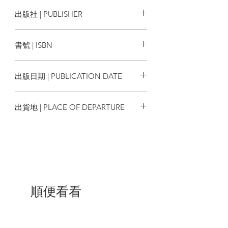
最終章 煲底
黑貓C
出版社 | PUBLISHER
奇幻基地
書號 | ISBN
9789869865838
| 內容節錄 |
出版日期 | PUBLICATION DATE
2020/04/01
出貨地 | PLACE OF DEPARTURE
第一章 六個身影
台灣
１
八九學運的三十年後，超過十八萬香港市
民齊集維多利亞公園，舉起象徵薪火的燭
光，悼念六四天安門的死難者，警方稱晚
會人數為一四年雨傘運動後的新高──這則
順便看看
一個星期前的新聞隨我指尖在電話螢幕上
快速掠過，我搞不懂為何Facebook把舊的
新聞又推上來。