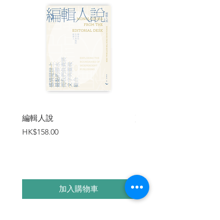
我關掉Facebook，打開Telegram看中學舊
同學的群組，原來昨晚他們在我通宵工作
期間傳了幾十則訊息。
王良：難得朱建玄回來香港，什麼時候我
們出來晚飯敘舊？
Ｍ：好啊！剛好我有東西要給大家。
肥黃：不會是紅色炸彈吧？
編輯人說
賣書者言
Ｋ：還早啦，哈哈！只是月初我們去臺灣
價格
價格
HK$158.00
HK$188.00
買的一些伴手禮。
……
諸如此類的閒話家常，尤其是阿Ｍ和阿Ｋ
隔空打情罵俏，還有王良這個暱稱，都讓
加入購物車
我回想起中學時代無憂無慮的生活；離開
香港轉眼便是五年，同學敘舊確實是個不
錯的主意。可惜昨晚我未能即時答覆，而