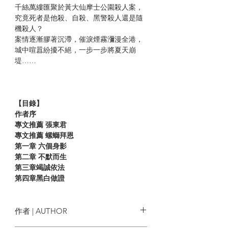
千絲萬縷匯聚於黃大仙摩士公園殺人案，
究竟死者是他殺、自殺、黑警殺人還是隨
機殺人？
案情逐漸膠著沉滯，催淚煙霧瀰漫全港，
城中喧囂紛擾不絕，一步一步將夏天崩
堤……
【目錄】
作者序
專文推薦 張東君
專文推薦 螺螄拜恩
第一章 六個身影
第二章 不默而生
第三章竭誠依法
第四章黑白做證
第五章 止暴制亂
第六
章民不畏死
第七章 黎明之前
作者 | AUTHOR
最後的信