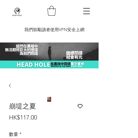
​我們鼓勵讀者使用VPN安全上網
崩堤之夏
價
HK$117.00
格
數量
*