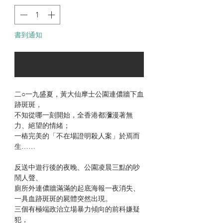
書到通知
可以訂購時通知我
二○一九盛夏，黃大仙摩士公園連儂牆下血
跡斑斑，
不知從哪一刻開始，全香港都瀰漫著無
力、絕望的情緒；
一樁完美的「不在場證明殺人案」於焉而
生……
反送中遊行後的夜晚、公園凌晨三點的吵
鬧人聲、
廁所外連儂牆滿滿的起底海報一夜消失、
一具血跡斑斑的屍體突然出現。
三個有極端政治立場暴力傾向的前科嫌疑
犯，