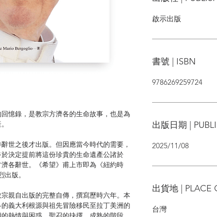
啟示出版
書號 | ISBN
9786269259724
的回憶錄，是教宗方濟各的生命故事，也是為
出版日期 | PUBLI
產。
待辭世之後才出版。但因應當今時代的需要，
2025/11/08
，終於決定提前將這份珍貴的生命遺產公諸於
方濟各辭世。《希望》甫上市即為《紐約時
烈出版。
出貨地 | PLACE 
教宗親自出版的完整自傳，撰寫歷時六年。本
各的義大利根源與祖先冒險移民至拉丁美洲的
台灣
期的熱情與困惑、聖召的抉擇、成熟的階段，