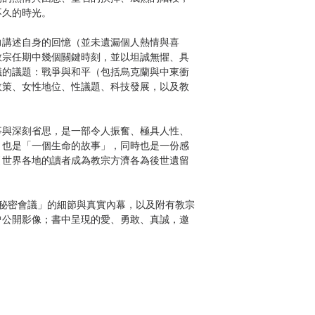
不久的時光。
力講述自身的回憶（並未遺漏個人熱情與喜
教宗任期中幾個關鍵時刻，並以坦誠無懼、具
議的議題：戰爭與和平（包括烏克蘭與中東衝
政策、女性地位、性議題、科技發展，以及教
事與深刻省思，是一部令人振奮、極具人性、
》也是「一個生命的故事」，同時也是一份感
引世界各地的讀者成為教宗方濟各為後世遺留
舉「秘密會議」的細節與真實內幕，以及附有教宗
曾公開影像；書中呈現的愛、勇敢、真誠，邀