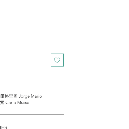
里奧 Jorge Mario
索 Carlo Musso
HER