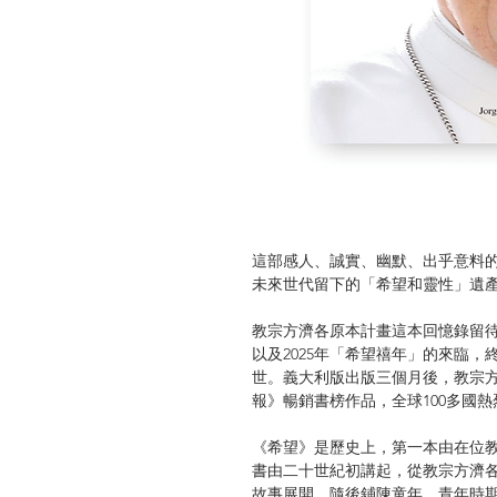
這部感人、誠實、幽默、出乎意料
未來世代留下的「希望和靈性」遺
教宗方濟各原本計畫這本回憶錄留
以及2025年「希望禧年」的來臨
世。義大利版出版三個月後，教宗
報》暢銷書榜作品，全球100多國熱
《希望》是歷史上，第一本由在位
書由二十世紀初講起，從教宗方濟
故事展開，隨後鋪陳童年、青年時