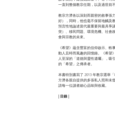
一直到整個教宗任期，以及過世前
教宗方濟各以深刻而親密的敘事張
好），同時，他也毫不保留地觸及
預言性地論述當代最重要與最具爭
突）、移民問題、環境危機、社會
會與宗教的未來。
《希望》蘊含豐富的信仰啟示、軼
動人且時而風趣的回憶錄。《希望
人至深的「道德與靈性遺囑」，吸
的「希望」之傳承者。
本書特別書寫了 2013 年教宗選
方濟各親自提供的多張私人照和未
請每一位讀者細心品味與收藏。
| 目錄 |
引言 萬事萬物皆為綻放而生
序幕