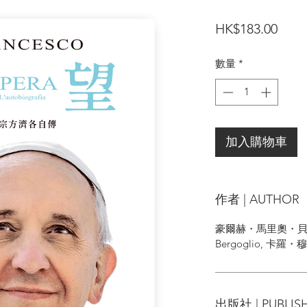
價
HK$183.00
格
數量
*
加入購物車
作者 | AUTHOR
豪爾赫・馬里奧・貝爾格
Bergoglio, 卡羅・穆
出版社 | PUBLIS