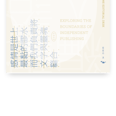
牙文的esperar一詞，既有「希望」、也有
德，也是改變的動力：它是一種張力，結合記
夢想。如果夢想消逝，我們需要回到過去，以
燼中汲取希望。
欺騙人、也不會令人失望：萬事萬物都為了在
何祢不在其中的事。
怕的震動。其實，整個航程一直伴隨著巨大而
，以至於在早晨時，我們無法將拿鐵咖啡放
震動卻是另一回事：它更像是爆炸，就像炸彈
和船艙到甲板上一探究竟。當時已是傍晚，船
但那不是炸彈爆炸，說是悶雷會更貼切些。船
穩定。它急速轉向，速度減慢。事後，一名曾