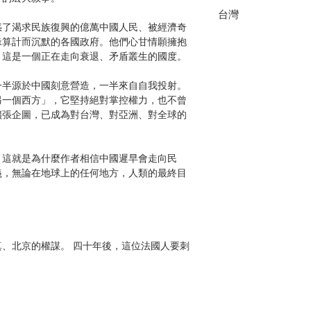
台灣
惑了渴求民族復興的億萬中國人民、被經濟奇
緣算計而沉默的各國政府。他們心甘情願擁抱
：這是一個正在走向衰退、矛盾叢生的國度。
一半源於中國刻意營造，一半來自自我投射。
另一個西方」，它堅持絕對掌控權力，也不曾
擴張企圖，已成為對台灣、對亞洲、對全球的
。這就是為什麼作者相信中國遲早會走向民
義，無論在地球上的任何地方，人類的最終目
、北京的權謀。 四十年後，這位法國人要刺