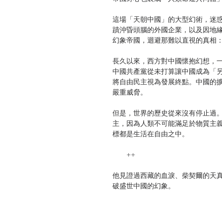
這場「天朝中國」的大型幻術，迷
蹟沖昏頭腦的外國企業，以及因地
幻象帝國，迴避那難以直視的真相
長久以來，西方對中國懷抱幻想，
中國共產黨從未打算讓中國成為「
將自由民主視為發展終點。中國的
嚴重威脅。
但是，世界的歷史從來沒有停止過
主，因為人類不可能滿足於物質主
標都是生活在自由之中。
++
他見證過西藏的血淚、柴契爾的天真
破盛世中國的幻象。
| 目錄 |