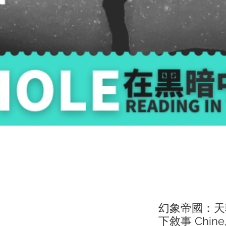
幻象帝國：天
下敘事 Chine, 