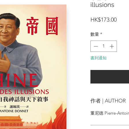
illusions
價
HK$173.00
格
數量
*
書到通知
可以訂
作者 | AUTHOR
董尼德 Pierre-Antoi