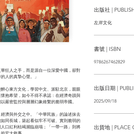
出版社 | PUBLIS
左岸文化
書號 | ISBN
9786267462829
反華狂人之手，而是源自一位深愛中國，卻對
碎的人的真摯心聲。」
出版日期 | PUBLI
便醉心東方文化，學習中文、派駐北京，親眼
來懷抱希望，如今不得不承認：在經濟奇蹟與
2025/09/18
個以嚴密監控與層層幻象維繫的脆弱帝國。
、經濟與外交之中。「中華民族」的論述抹去
牆如同長城，築起看似牢不可破、實則脆弱的
出貨地 | PLACE 
因人口紅利枯竭瀕臨崩塌；「一帶一路」則將
」的宏大敘事。