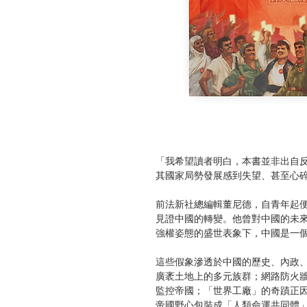
「我希望讀者明白，本書並非出自
其國家局勢發展感到失望、甚至心
前法新社總編輯董尼德，自青年起
見證中國的轉變。他曾對中國的未
強權姿態的盛世表象下，中國是一
這些假象滲透於中國的歷史、內政
廣袤土地上的多元族群；網路防火
監控帝國；「世界工廠」的奇蹟正
帝國野心包裝成「人類命運共同體