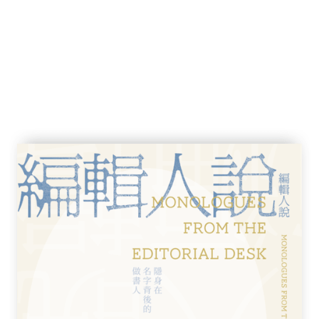
的龐然巨蛇，令人嘆為觀止，始建於西元前
工，綿延長達六千七百公里。它是人類史上最
的錯誤說法，它也被視為唯一能從月球上看到
禦工事為「萬里長城」 ，其主要功能是劃分
這道長城讓中國人引以為傲，因為在眾人的想
、工人與農民在嚴酷勞役下的偉大結晶。但事
。實際在軍事上更是一敗塗地！長城從未成功
界防禦也從未有效疏遠蠻夷，與這些遊牧外族
至於長城現今雖然仍是民族自尊心的象徵，卻
的寫照。在我看來，長城是當今中國的縮影，
「中國防火長城」，也就是人們常說的「網路
盾工程」，是一套由公安部管理的全方位網路
長城」也免不了開始出現裂縫了。一九四九年
還是一個貧窮困苦的國家，如今已站在贏家位
而理直氣壯地感到志得意滿。許多人視此為一
受的屈辱。只是當前的中國政權被猛然崛起的
向無敵，甚至註定要成為世界超級強國。但現
印證，這些雄心壯志多半成了泡影，恐怕還將
不會成為全球最大的經濟體，更遑論成為現任
戰略超級大國了。
》為題。這個標題其實與現居美國的中國著