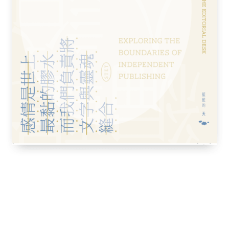
所說過的話不謀而合。二〇二一年五月二十五日，她
像獎，中國網民卻挖出她在二〇一三年的一篇
年時期生活在一個「遍地謊言」的國家。光憑
為「叛徒」，而所有的電影也在中國遭到全面
一切幾乎都是假的。先從中國的國家歷史來說
史被改寫與重述。不僅政權與中國共產黨的黑
年以前那些可能激發人民反思與質疑的歷史事
們所看到的是一段被篩選、被審查、甚至徹底
無一倖免。媒體的內容往往也不實，因為都受
成為忠實宣傳工具。共產黨處心積慮地在全國
旨在洗腦人民，確保人民唯命是從。官方統計
真相，其餘都在粉飾太平。絕大多數中國人對
間發動的大躍進災難幾乎一無所知，在這場政
命，甚至還發生人吃人的慘劇。至於一九六六
，在國內引發的巨大動盪，同樣鮮有人知。這
手造成，他不惜操弄盲從的青年紅衛兵，肆意
 。中國人對天安門廣場的大屠殺亦所知無
」鄧小平如何在一九八九年六月四日下令人民
鐵的年輕抗議者，就此倒在槍口之下。那些曾
件的人，大多選擇沉默，不願回憶，更不敢言
情，將面臨嚴厲的懲罰。由於這種全面的煙幕