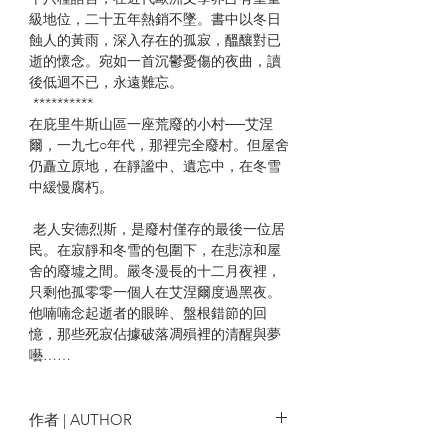
級地位，二十五年熱銷不墜。書中以冬日
蝕人的黃雨，深入存在的孤寂，醞釀對已
逝的懷念。宛如一首沉鬱憂傷的夜曲，讀
後低迴不已，永遠難忘。
**********
在庇里牛斯山區一座荒廢的小村──艾涅
爾，一九七○年代，那裡完全廢村。但屋舍
仍矗立原地，在靜謐中、遺忘中，在冬雪
中緩慢腐朽。
老人安德烈斯，是廢村僅存的最後一位居
民。在寂靜和冬雪的包圍下，在悲涼和屋
舍的廢墟之間。嚴冬漫長的十二月夜裡，
只剩他孤零零一個人在艾涅爾度過黑夜。
他喃喃念起逝者的眼眸、盤根錯節的回
憶，那些死寂佔據破落凋殞裡的清醒與夢
囈……
這座村莊是真實存在的。瀰漫全書的孤
獨、絕望、夢境與回憶，難以抵抗的時間
作者 | AUTHOR
年輪，深入存在的虛無，內心的孤絕、無