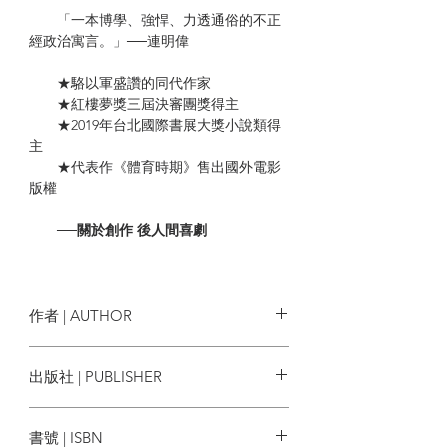
「一本博學、強悍、力透通俗的不正
經政治寓言。」──連明偉
★駱以軍盛讚的同代作家
★紅樓夢獎三屆決審團獎得主
★2019年台北國際書展大獎小說類得
主
★代表作《體育時期》售出國外電影
版權
──關於創作 後人間喜劇
小說家駱以軍曾說：「當今的華文小
說家，若真要選出一位與諾貝爾獎得主大
江健三郎對話，也就是董啟章。」香港教
作者 | AUTHOR
授李歐梵則以「異數」推崇他在香港作家
中獨樹一格的精緻風格。日本作家中島京
董啟章
出版社 | PUBLISHER
子則以「日本在書上將董啟章與卡爾維諾
做比較」來引介董啟章。
新經典文化
書號 | ISBN
作為香港當代少數還在小說文字上經