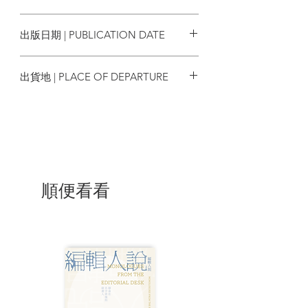
營的作家，董啟章的認真早已經受華語文
9789869917964
壇公認。2020年，他在香港與世人共同經
出版日期 | PUBLICATION DATE
歷了時代震撼後，寫下這本虛以新加坡，
實則寫給香港的寓言小說──並以「喜劇」
2020/10/07
定位之。
出貨地 | PLACE OF DEPARTURE
──故事簡介
台灣
有繁複的演算、影響全世界的陰謀、
爭取自由的人、魔術子彈、旋轉瀑布及熵
理論。
在故事裡混戰、追逐與思考──
順便看看
故事主角是以「模控學」專業聞名的
香港教授胡德浩，受邀至新加坡擔任客座
教授，實為秘密研究計畫的顧問。隨著故
事，我們跟胡教授一起感受到這個研究計
畫並非尋常。誘惑他的德國教授巴巴拉、
奇特的鄰居作家「黑」、登堂入室的女學
生「林恩祖」、名為「Ghost Writer」的
靈魂書寫器，以及社會菁英們的權力鬥