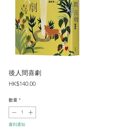
後人間喜劇
價
HK$140.00
格
數量
*
書到通知