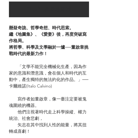
可以訂購時通知我
懸疑奇詭、哲學奇想、時代思索。
繼《地圖集》、《愛妻》後，再度突破寫
作格局。
將哲學、科學及文學融於一爐──董啟章挑
戰時代的最新力作！
「文學不能完全機械化生產，因為作
家的意識和潛意識，會在個人和時代的互
動中，產生獨特的無法約化的作品。」──
卡爾維諾(Italo Calvino)
寫作者如董啟章，像一臺注定要被鬼
魂圍繞的機器。
他們注視著時代走上科學操縱、權力
統治、社會悲劇，
矢志在其中找到人性的能量，將其扭
轉成喜劇！