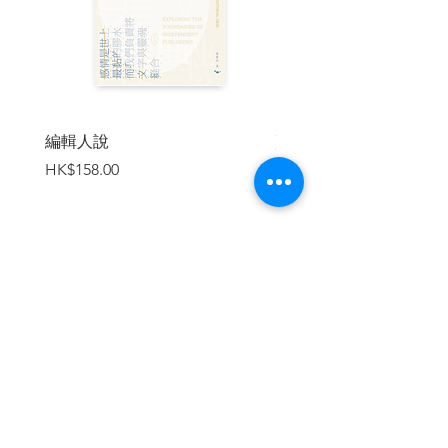
爭。
與此同時，胡教授在香港的前妻與女
兒也隱隱與故事有著關聯。胡教授陷入謎
霧中，唯一知道的是：他參與了一個創造
超越現有人類的「後人類」計畫。單純的
學術生活從此生變。
編輯人說
賣書者言
價格
價格
HK$158.00
HK$188.00
隨著恩祖身分真相浮出以及失蹤，他
越來越靠近國家權力的核心，與既是律
師，同時也是計畫背後金主女兒的柳海清
相戀後，讓他知曉了關於這個國度的未來
模樣，乃至人類的未來姿態──後人類們的
生存危機。
加入購物車
他能否扭轉局面？擊發象徵「自由」
的最後一發子彈──後人類生存宣言，為自
由的正義扭轉局面？
| 目錄 |
第一章、虛無的理性主義者