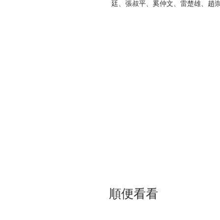
廷、張叔平、奚仲文、雷楚雄、趙
達明、黃英、黃宏顯、袁和平、劉
妮、劉洵
| 內容節錄 |
黄霑
愛恨徐克
與徐克合作，始於《上海之夜》（1
開拍《上海之夜》時，便來找我。
名字的時代曲，我都懂，所以很曉
我一寫便寫了十二個主題旋律，叫
說：「你要好的，這樣吧，一開始
的味道。」我們就這樣偷了那曲做
一起，即使沒去過上海，都懂得是
家，邊喝酒邊做，四時完工，我致
邊繼續喝酒。到早上五時半，徐克
順便看看
店用早餐，把住在那兒的葉蒨文接
給我們唱了〈晚風〉。當時還沒有