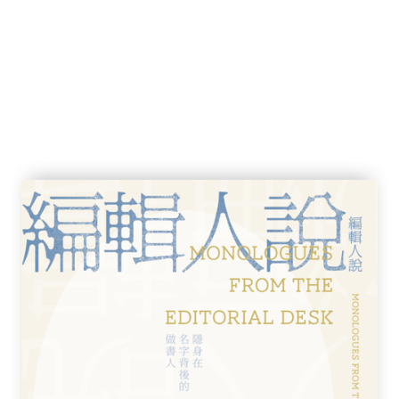
來了。徐克是個很有創意的人，但他真的日日
以明天的我打倒今日的我。他會抱住你說：
，好得很），回家後再想，又來跟你說：「昨天喝醉
把你昨天做的全盤推翻。我曾問他：「可否拍
，像聖經一樣、像莎士比亞一樣，照拍，不改
。
。我最好最流行的作品，幾乎都是和他吵鬧、
過程非常痛苦。我覺得他蠻不講理，更糟糕的
」的。我請來全香港最好的音樂家黃安源來用二胡
通人索價一小時二百五十元，他是七百元。誰
，卻說不夠低音，找來一千多塊的爛臭
，自己加個音進去。我給他氣死，真的想捏死他。
小時我定可給你寫成，〈將軍令〉我寫了個多
多年的舊作，由五百多個 bar（小節）撮成
計較酬勞。他二十萬包給我做，我花了二十五萬
我加個低音進去，有無搞錯！他就是這樣子，