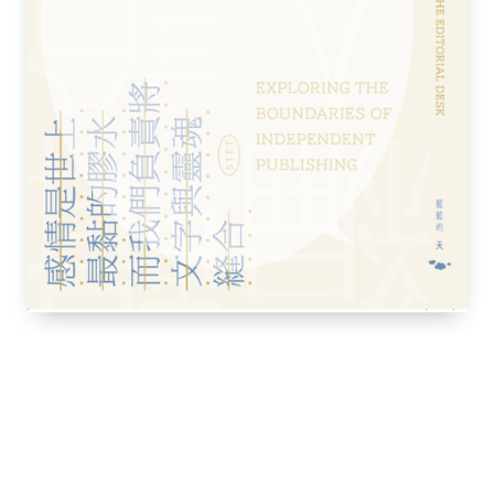
就可以自己來搞，沒有他那個音，人家才曉得
子。後來唱片賣錢，我拿過四十幾萬，也分給
。但過後，我又想，如果不是個「衰仔」，我
一聲笑〉，他六次打回頭，我又甘心情願給他蹂
首講三個高手一起，其中老的兩個金盤洗手的
是難到全世界沒人懂得彈奏的，只他們三個高
，但沒有那技術就彈不好。難與易之間怎取
友棣教授的《中國音樂史》，看到他引述《宋
樂必易」—— 偉大的音樂必定是容易的。最容易
角徵羽」，那我便反其道而行，「羽徵角商
。那音階存在了千百年，從沒有人想過這樣子
，告訴徐，那是最後一次，第七次。然後在譜
給他：「要便要，乜乜乜乜老母，你不要，請
便翻臉的了。
夠好。他在光藝那裏聽，那些音響大概是五十
，我們玩得再好他也是不會聽到的。他又永遠
前頭，然後到尾段又說沒有結尾。還有他聽些