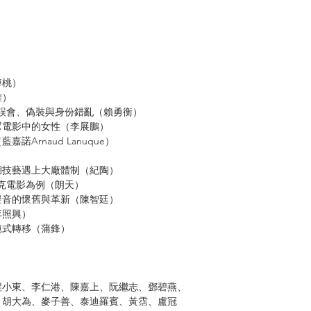
焯桃）
雄）
誤會、偽裝與身份錯亂（賴勇衡）
幫電影中的女性（李展鵬）
Arnaud Lanuque）
湖技藝遇上大廠體制（紀陶）
克電影為例（朗天）
聲音的懷舊與革新（陳智廷）
李照興）
範式轉移（蒲鋒）
程小東、李仁港、陳嘉上、阮繼志、鄧碧燕、
、胡大為、麥子善、泰迪羅賓、黃霑、盧冠