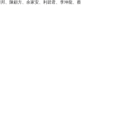
崇邦、陳顧方、余家安、利碧君、李坤龍、蔡
家良、元彬、梁家輝、林青霞、張艾嘉、楊采
984）。他喜歡我寫的〈舊夢不須記〉，到了
他找對了人。我是時代曲養大的，即使記不起
得當年的味道。
徐克來挑。可以挑，最合徐克脾胃。我跟他
便奏出《秋的懷念〉，返回三、四十年代上海
序，改了一點兒。還有〈夜來香》，兩曲加在
那兒的味道。徐克和三、四個人深夜一時來我
電找經常通宵錄音的拍檔戴樂民來彈奏，邊彈
說倒不如叫個人來唱。六時我們抵達喜來登酒
來我家。她才剛放工，呱呱叫，但還是來了，
歌詞，她又不懂看譜，只懂「啦」出來。真好