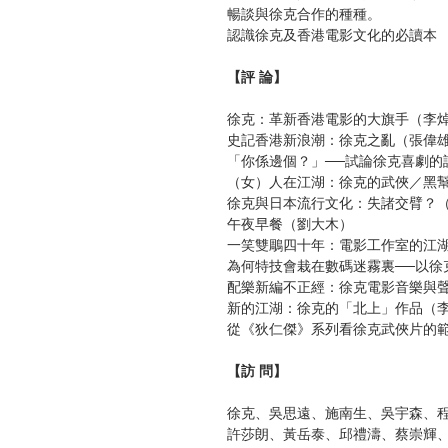
暢談與徐克合作的種種。
認識徐克及香港電影文化的必讀本
【評 論】
徐克：革新香港電影的大旗手（李
史記香港新浪潮：徐克之亂（張偉
「你係邊個？」──試論徐克喜劇的
（女）人在江湖：徐克的武俠／黑
徐克與日本流行文化：失諸交臂？（藍嘉諾
午夜早餐（劉大木）
一笑雙鵰四十年：電影工作室的江
為何特技會栽在數碼迷霧裏──以徐
配樂新編不正經：徐克電影音樂與
新的江湖：徐克的「北上」作品（
從《狄仁傑》系列看徐克武俠片的
【訪 問】
徐克、吳思遠、施南生、吳宇森、
許莎朗、黃岳泰、邱禮濤、蔡崇輝