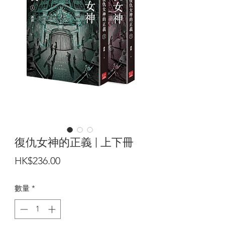
復仇女神的正義 | 上下冊
價
HK$236.00
格
數量
*