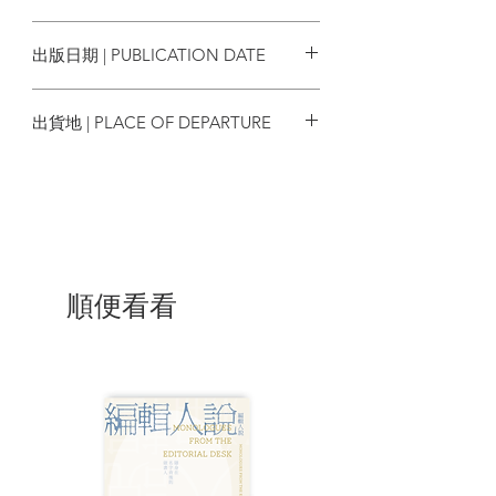
越多種面向的人性抵抗，以及對罪與罰、
4711099772124
正義與復仇的深入詮釋。
出版日期 | PUBLICATION DATE
名人推薦
2024/02/27
出貨地 | PLACE OF DEPARTURE
「《復仇女神的正義》以龐大的篇幅
和野心傾注了譚劍最擅長的資訊科技知識
台灣
和對香港社會現實的觀察。本書相信是華
文推理中首次全方位地使用新科技殺人，
早已滲透日常生活的科技產品，像應用程
式、物聯網、智能家居統統可以殺人於無
形，使人細思極恐。與此同時，書中全面
地刻劃了香港不同階層和世代的眾生相，
順便看看
以至穿插近三十年來香港變遷，在工筆浮
世繪中對社會世相時有世故辛辣的批評嘲
諷之餘，同時滲出對弱勢社群的憐憫關
懷。書中對何謂自由、正義的思考，極富
警世意味」
——盧敏芝（香港都會大學人文社會科學
院人文、語言及翻譯學系助理教授）