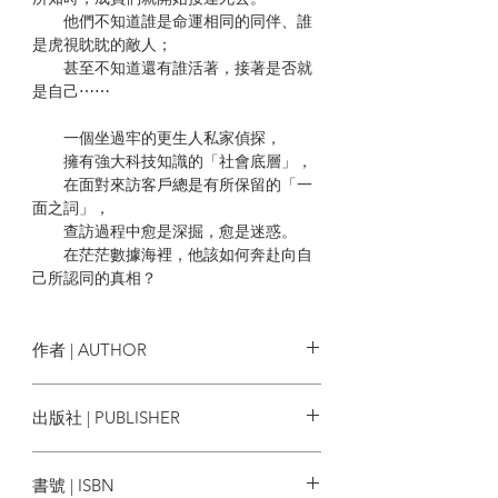
他們不知道誰是命運相同的同伴、誰
是虎視眈眈的敵人；
甚至不知道還有誰活著，接著是否就
是自己⋯⋯
一個坐過牢的更生人私家偵探，
擁有強大科技知識的「社會底層」，
在面對來訪客戶總是有所保留的「一
面之詞」，
查訪過程中愈是深掘，愈是迷惑。
在茫茫數據海裡，他該如何奔赴向自
己所認同的真相？
推理作家譚劍前作《姓司武的都得
死》，甫出版即蟬聯暢銷榜第一名，並榮
作者 | AUTHOR
獲台北國際書展書展大獎首獎，引起各界
熱烈好評。本作《復仇女神的正義》更可
譚劍
出版社 | PUBLISHER
視為他在寫作篇幅、視野廣度與社會觀察
程度上的集大成野心之作。書中以冷峻銳
蓋亞
利的筆調領著讀者，逐步追查物聯網與性
書號 | ISBN
犯罪的數位足跡。諷刺又精準地勾勒出跨