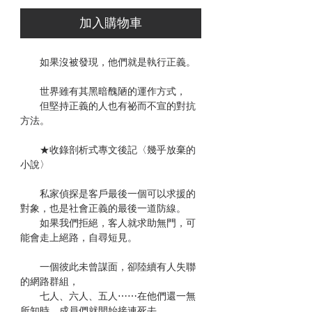
加入購物車
如果沒被發現，他們就是執行正義。
世界雖有其黑暗醜陋的運作方式，
但堅持正義的人也有祕而不宣的對抗
方法。
★收錄剖析式專文後記〈幾乎放棄的
小說〉
私家偵探是客戶最後一個可以求援的
對象，也是社會正義的最後一道防線。
如果我們拒絕，客人就求助無門，可
能會走上絕路，自尋短見。
一個彼此未曾謀面，卻陸續有人失聯
的網路群組，
七人、六人、五人⋯⋯在他們還一無
所知時，成員們就開始接連死去。