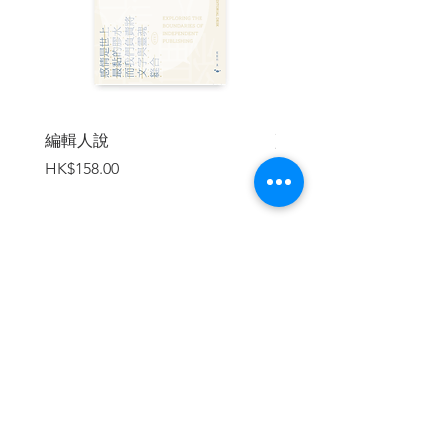
| 內容節錄 |
司徒美茵的最後一個冬天
「快冷死人了，我要跳進男人的懷抱裡，
編輯人說
賣書者言
不然會死在街上」
價格
價格
HK$158.00
HK$188.00
按下傳送鍵後，二十三個中文字連同兩個
標點符號轉換成一堆數字，在電子世界裡
和全球數以十億人發出的訊息洪流匯合，
不消一秒鐘，在地球繞了不知道多少個
圈，最終竄進被演算法算出來的網友的手
加入購物車
機畫面上。
司徒美茵的話雖然有開玩笑的成分，但其
實也是自己的願望。
聖誕節快到了，節日燈飾準備亮起。她不
介意搭上一個比她年長得多的男性，如果
是父親型的就更好，但很多三十五歲以上