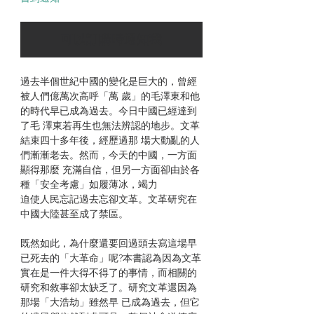
可以訂購時通知我
過去半個世紀中國的變化是巨大的，曾經
被人們億萬次高呼「萬 歲」的毛澤東和他
的時代早已成為過去。今日中國已經達到
了毛 澤東若再生也無法辨認的地步。文革
結束四十多年後，經歷過那 場大動亂的人
們漸漸老去。然而，今天的中國，一方面
顯得那麼 充滿自信，但另一方面卻由於各
種「安全考慮」如履薄冰，竭力
迫使人民忘記過去忘卻文革。文革研究在
中國大陸甚至成了禁區。
既然如此，為什麼還要回過頭去寫這場早
已死去的「大革命」呢?本書認為因為文革
實在是一件大得不得了的事情，而相關的
研究和敘事卻太缺乏了。研究文革還因為
那場「大浩劫」雖然早 已成為過去，但它