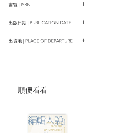
書號 | ISBN
目前，正以中英文完成《周恩來和他的時
代》(Zhou Enlai: The Man and His
9780190837686
Times)。
出版日期 | PUBLICATION DATE
2021/07
出貨地 | PLACE OF DEPARTURE
香港
順便看看