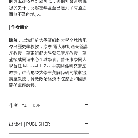
的遺風卻依然到處可見，整個社會道德底
線的失守，比起當年甚至已達到了有過之
而無不及的地步。
| 作者簡介 |
陳兼，
上海紐約大學暨紐約大學全球體系
傑出歷史學教授，康奈 爾大學胡適榮譽講
座教授，華東師範大學紫江講座教授，華
盛頓威爾遜中心全球學者。曾任康奈爾大
學首任 Michael J. Zak 中美關係研究講座
教授，維吉尼亞大學中美關係研究嚴家淦
講座教授，倫敦政治經濟學院歷史和國際
關係講座教授。
著有 China’s Road to the Korean War:The
Making of the Sino-American
作者 | AUTHOR
Confrontation,
Mao’s China and the Cold War, The
陳兼
出版社 | PUBLISHER
China Challenge in the 21st Century:
Implications for U.S. Foreign Policy 等。
牛津大學出版社