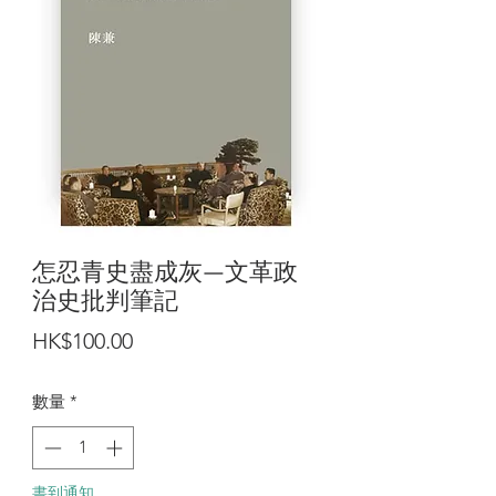
怎忍青史盡成灰—文革政
治史批判筆記
價
HK$100.00
格
數量
*
書到通知