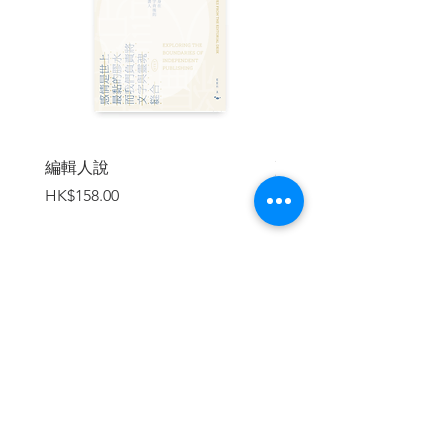
1 乘客
2 綠孩兒：即由國王陛下，揚．卡齊米日
的醫生
――威廉．戴維森所記之沃里尼亞怪異事
件
3 醃漬物
4 車縫線
編輯人說
賣書者言
5 會面
價格
價格
HK$158.00
HK$188.00
6 真實故事
7 心臟
8 轉蛻
9 諸聖山
10 人類假期日曆
―冬天．暗淡期
加入購物車
―早春
―春天．全球亮相
―春天
―夏至．和諧期
―秋分．尊者遴選
―磨難日