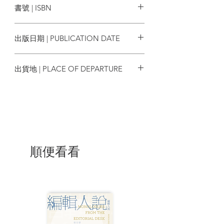
書號 | ISBN
一相同的是開放結局。這是她給讀者的善
意空白，讓思緒能夠迴盪再三。因為文學
9786267118887
從來不給句號，而是問號，是一種開拓新
出版日期 | PUBLICATION DATE
思路的意圖。朵卡萩的每一篇故事都是一
種叩問，她要看書的人用心接招，因作品
2022/08/27
不是印刷成冊就結束，而是必須在讀者腦
出貨地 | PLACE OF DEPARTURE
中才得以完成。
台灣
本書特色
諾貝爾文學獎得主奧爾嘉．朵卡萩繼
《雲遊者》後，又一波蘭文直譯繁中作
品。
10個怪誕短篇，10個現實與超現實間
順便看看
的縫隙。
| 目錄 |
導讀 拆解生命的地雷：奧爾嘉・朵卡萩小
說讀想