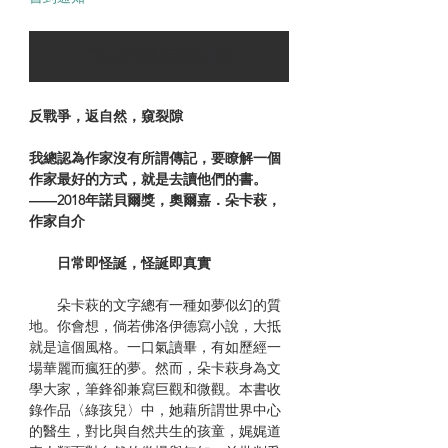
可以訂購時通知我
反戰爭，返自然，窺裂隙
我總認為作家沒有所謂傳記，要瞭解一個
作家最好的方式，就是去讀他們的書。
――2018年諾貝爾獎，奧爾嘉．朵卡萩，
作家自介
日常即怪誕，怪誕即真實
朵卡萩的文字總有一種如夢似幻的質
地。你會想，倘若佛洛伊德寫小說，大抵
就是這個風格。一口氣讀畢，有如歷經一
場華麗而瘋狂的夢。然而，朵卡萩身為文
學大家，筆鋒卻兼寫巨觀和微觀。本書收
錄作品〈綠孩兒〉中，她藉所謂世界中心
的醫生，對比與自然共生的孩童，娓娓道