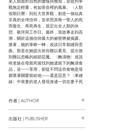
來人類面對自然的傲慢與無知，並批判爭
戰無足輕重，有如茶壺裡的風暴。〈人類
假期日曆〉則壯大世界觀，創造一個似真
非真的全球信仰，並依照其唯一聖人的死
而復生、再死再生，規定出全人類的休
憩、敬拜與工作日。最終，當故事走到高
潮，關於這個信仰最大的祕密將被揭露。
接著，她的筆鋒一轉，改談日常裂縫與歪
曲。那是在她提出前你難以看見、提出後
則難以忽略的細節惡魔。〈醃漬物〉述說
啃老族在母親死後找到她遺留下的醃漬食
品，並一一享用，卻從不問這些食物是母
親懷著關愛留給他――還是惡意？〈車縫
線〉中喪妻的老人發現身邊一切在妻子死
後瞬間變樣，自己彷彿被時間和全世界拋
下。但或許，只是他不想太快前進，仍想
留在過往。
作者 | AUTHOR
現實世界的神話國度，超脫類型的文
奧爾嘉•朵卡萩 Olga Tokanczuk
出版社 | PUBLISHER
學奇想
大塊文化
無論篇幅長短，世界觀是小或大，唯