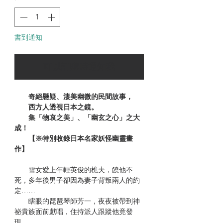
書到通知
可以訂購時通知我
奇絕懸疑、淒美幽微的民間故事，
西方人透視日本之鏡。
集「物哀之美」、「幽玄之心」之大
成！
【※特別收錄日本名家妖怪幽靈畫
作】
雪女愛上年輕英俊的樵夫，饒他不
死，多年後男子卻因為妻子背叛兩人的約
定……
瞎眼的琵琶琴師芳一，夜夜被帶到神
祕貴族面前獻唱，住持派人跟蹤他竟發
現……