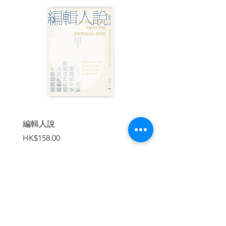
‧西方人透視日本之眼，造就日本近代
妖怪文學經典
日版《聊齋》，妖怪文學經典，日本
近代幽玄之心始祖
‧英文版《怪談》與幕後推手——翻譯
家．平井呈一
‧電影《怪談》的美學革命
小泉八雲的足跡
‧松江市小泉八雲故居‧小泉八雲紀念館
‧新宿小泉八雲故居‧小泉八雲紀念公
園‧雜司谷小泉八雲墓地
文豪趣談
編輯人說
賣書者言
‧照片之謎？大師的右臉比較上相？
價格
價格
HK$158.00
HK$188.00
．小泉八雲與夏目漱石之間不可思議
的緣分
〔日本妖怪特輯〕
小泉八雲《怪談》日本地圖
《怪談》中出現的妖怪
加入購物車
‧雪女‧平家蟹
‧貉‧野箆坊‧轆轤首
日本三大怪談