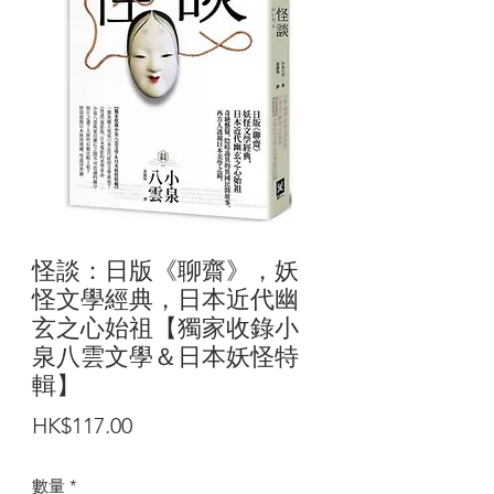
怪談：日版《聊齋》，妖
怪文學經典，日本近代幽
玄之心始祖【獨家收錄小
泉八雲文學＆日本妖怪特
輯】
價
HK$117.00
格
數量
*