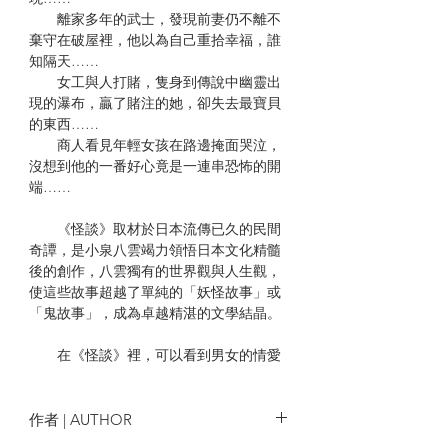
離家多年的武士，發現前妻仍不離不
棄守在破屋裡，他以為自己重拾幸福，誰
知隔天……
女工與人打賭，隻身到傳說中幽靈出
現的瀑布，贏了賭注的她，卻失去最寶貝
的東西……
商人看見年輕女孩在路邊掩面哭泣，
沒想到他的一番好心竟是一連串恐怖的開
端……
《怪談》取材於日本流傳已久的民間
奇譚，是小泉八雲竭力領悟日本文化精髓
後的創作，八雲獨有的世界觀與人生觀，
使這些故事超越了單純的「妖怪故事」或
「鬼故事」，成為卓越精湛的文學結晶。
在《怪談》裡，可以看到男女的情愛
糾葛凝聚的執念、雪女與柳樹精的深情不
悔、附身在鏡子裡的少女幽魂、深夜在路
旁惡作劇嚇人的貉子、願意為櫻花樹獻出
作者 | AUTHOR
生命的武士……在深信「萬物皆有情」的