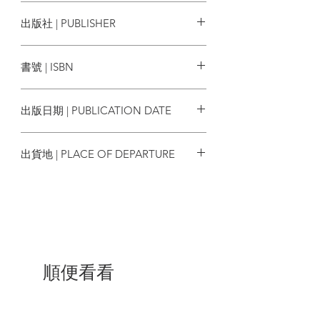
小泉八雲眼中，這些古老的日本傳說無疑
小泉八雲
出版社 | PUBLISHER
體現了人類與自然萬物的靈魂交流，更是
日本自古以來「物哀之美」「幽玄之心」
野人
兩大美學之集大成。
書號 | ISBN
本書精選小泉八雲怪談作品集《怪
9789863842903
談》《骨董》《明暗》《天川綺譚》《日
出版日期 | PUBLICATION DATE
本雜記》中二十六篇最膾炙人口的故事，
題材豐富多變，其風格或詼諧，或溫馨，
2018/07/04
或諷刺，或發人省思，或淒美感人，如幻
出貨地 | PLACE OF DEPARTURE
似真，迷離恍惚的氛圍，堪稱日本近代恐
怖美學的源頭，對日本電影、電視劇、動
台灣
漫、文學小說影響至深。
【獨家收錄小泉八雲文學與日本妖怪
特輯】
〔小泉八雲文學特輯〕
順便看看
日本近代怪談文學鼻祖——小泉八雲
．一個英國人竟成日本近代妖怪文學
鼻祖？