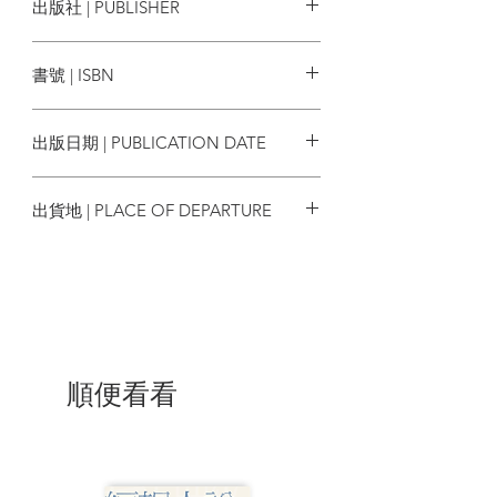
出版社 | PUBLISHER
膛撕扯出心臟。某個年輕人對母親腐敗的
屍體產生了恐怖的幻象。寶寶從還活著的
日出出版
媽媽子宮裡被活生生地扯了出來。媽媽親
書號 | ISBN
手把兒子撕成碎片，把他的頭顱插在棍上
四處招搖遊走……。這一幕幕的場景都來
9786267261057
自惡名昭彰、被禁止的「淫穢影片」
出版日期 | PUBLICATION DATE
（video nasty）類型——因一九八
四年英國《錄像法》（Video Recordings
2023/01/12
Act）而遭禁止發行的一系列爭議暴力影
出貨地 | PLACE OF DEPARTURE
片，分別是《食人帝國》（Eaten
Alive）、《生人迴避》（Zombie Flesh
台灣
Eaters）、 《我唾棄你的墳墓》（I Spit
on Your Grave）、《食人怪物》
（Anthropophagus: The Beast）與《食
人族大屠殺》（Cannibal Holocaust）。
嗯，這些場景的確可能源自這些影片——
順便看看
但並不是。上述所有場景與影像都能在任
何一間書店找到，它們安然無恙地放在諸
多可敬的經典文學封面中，就在愛倫坡
（Edgar Allan Poe）、M．R．詹姆斯
（M. R. James）、喬伊斯（James