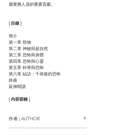
腐實務人員的重要貢獻。
| 目錄 |
簡介
第一章 怪物
第二章 神秘與超自然
第三章 恐怖與身體
第四章 恐怖與心靈
第五章 科學與恐怖
第六章 結語：千禧後的恐怖
終曲
延伸閱讀
| 內容節錄 |
文化中的恐怖
作者 | AUTHOR
某人的眼珠從眼眶裡射出，滾進水溝。某
個孩子死而復生，從折磨他的那個人的胸
達瑞爾．瓊斯 Darryl Jones