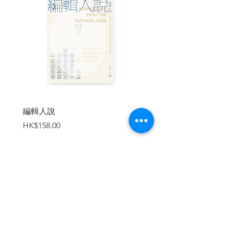
Joyce）、莎士比亞（William
Shakespeare）與尤瑞匹底斯
（Euripides）等人的作品裡。只有前兩位
作者是公認的恐怖作家，而且沒有任何一
部作品受到任何形式的公共衛生警告或閱
讀適齡建議等規範。究竟文化與暴力之間
的關係為何？
西元四○○年首演的尤瑞匹底斯的《酒神的
女信徒》（The Bacchae），是西方文學
編輯人說
賣書者言
典籍的奠基作品之一。作品生動地描述了
價格
價格
HK$158.00
HK$188.00
愛格薇（Agave）與他的女信徒
（Maenads）如何在酒神戴奧尼索斯
（Dionysus）的狂亂影響之下，肢解了國
王潘修斯（King Pentheus），並將他的腦
袋插在棍子上，這同時為暴力與血腥立下
了非常高的藝術標準（圖一）。暴力的奇
加入購物車
觀在誕生之初便轉化於藝術之中。古歷史
學家振振有詞地表示：藝術創作是人類關
鍵特質之一，同時是一項極為顯著的演化
優勢。希臘悲劇，也或許是所有藝術，都