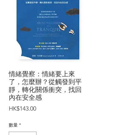
情緒覺察：情緒要上來
了，怎麼辦？從觸發到平
靜，轉化關係衝突，找回
內在安全感
價
HK$143.00
格
數量
*