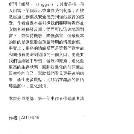
所謂「觸發」（trigger），其實是指一個
人因當下某個暗示或事件受到刺激，而被
激起過往創傷及安全感受到強烈威脅的感
受。作者透過本書引導我們要即時覺察並
安撫各種觸發反應，從而可以迅速地回到
當下，並保持機敏、降低傷害。但最根本
的目的是療癒源自孩童時期的情感創傷。
事實上，傷痛的情緒反而是讓我們對生命
和關係有更深刻認識的一個入口。更是要
我們從經驗中學習、發展和療癒，進化至
更高的生存狀態，回到較進化的前額葉皮
質掌控的自己，幫助我們看見更長遠的結
果、產生更多觀點，而非陷在錯誤的原始
爬蟲腦中，僵化混沌。
本書分成兩部：第一部中作者帶領讀者清
楚認識並處理各種觸發反應，每章的內容
都構築於「掌握觸發反應」5步驟，提供簡
單的練習技巧，而這些技巧都可由讀者在
作者 | AUTHOR
安全的情境下自我完成。第二部則是示範
如何在不同關係中應用這些技巧，包括親
蘇珊．坎貝爾 Susan Campbell