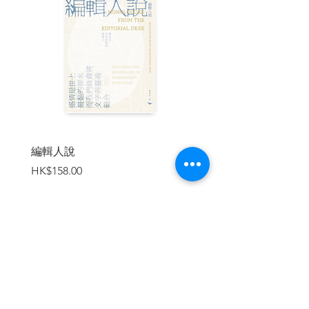
第4章 暫停以調整自己：恢復內在的安全
感
第5章 與感覺和情緒待在一起：成為一個
開闊、充滿愛的存在
第6章 修復和澄清誤會：恢復與他人的連
結
第二部 將練習應用在關係中
第7章 我被我的親密伴侶觸發了
第8章 我被我的孩子觸發了
編輯人說
賣書者言
第9章 我被我的朋友觸發了
價格
價格
HK$158.00
HK$188.00
第10章 我在團體或會議中被觸發了
第11章 我所領導的團體裡有人被觸發了
第12章 我被世界局勢觸發了
結語
加入購物車
| 內容節錄 |
序文
觸發、創傷與觸發功課：自我療癒之路