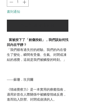
書到通知
可以訂購時通知我
當被按下了「創傷按鈕」，我們該如何找
回內在平靜？
「我們都有過失控的經驗。我們的內在發
生了變化，瞬間有受傷、生氣、封閉或凍
結的感覺，這就是我們被觸發的時刻。」
——蘇珊．坎貝爾
《情緒覺察力》是一本實用的療癒指南，
適用於曾在人際關係中被觸發情緒反應，
進而陷入防禦、封閉或崩潰的人。