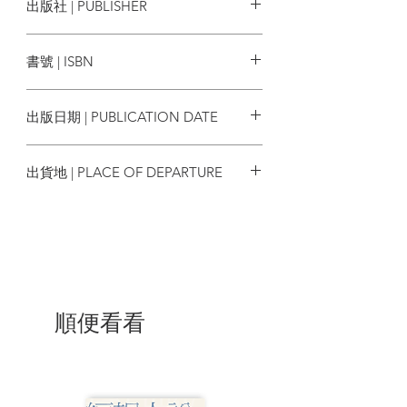
出版社 | PUBLISHER
密伴侶關係、親子關係、朋友關係，甚至
與整個社會環境的衝突，皆一體適用。
馬可孛羅
書號 | ISBN
《情緒覺察力》凝聚坎貝爾博士逾半世紀
的溝通精華，是其協助無數個人、伴侶、
9786267356128
家庭、職場團隊和社會團體的智慧結晶。
出版日期 | PUBLICATION DATE
書中的指引精煉且易於遵循，讓深受觸發
反應所苦之人，透過練習，成為內心創傷
2023/10/05
的「見證者」，而非始終陷於受害者心
出貨地 | PLACE OF DEPARTURE
境，然後勇於面對童年創傷而產生的非理
性反應，恢復自信心、價值感和安全感。
台灣
| 目錄 |
前言
觸發、創傷與觸發功課：自我療癒
之路
第一部 轉化觸發反應的練習
順便看看
第1章 從此到彼：觸發功課的五步驟
第2章 承認並接納你的不安：超越羞愧和
責備
第3章 學習你獨特的觸發特徵：覺察早期
預警信號