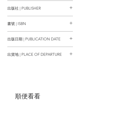
傑若米‧莫爾瑟 Jeremy Mercer
出版社 | PUBLISHER
| 目錄 |
馬可孛羅
推薦序 如此善待陌生人的老喬治 辜振
書號 | ISBN
豐
譯後序 劉復苓
9786267156872
作者的話
出版日期 | PUBLICATION DATE
愛上莎士比亞書店的理由
後記
2023/06/22
出貨地 | PLACE OF DEPARTURE
| 內容節錄 |
台灣
譯後序
後來呢？整本書讀下來，這位作風獨特、
愛喝青島啤酒、堅持為文人建立馬克思理
想國的壞脾氣老人喬治，形象已經深深刻
印在我腦海，遙不可及、卻又彷若故知。
順便看看
因此，翻譯完這本書，我急切想要知道喬
治的現況，想知道早已成為觀光勝地的莎
士比亞書店，是否還堅守著文壇「原點」