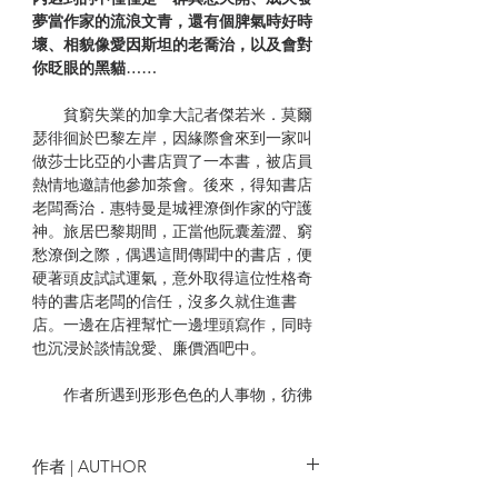
夢當作家的流浪文青，還有個脾氣時好時
壞、相貌像愛因斯坦的老喬治，以及會對
你眨眼的黑貓……
貧窮失業的加拿大記者傑若米．莫爾
瑟徘徊於巴黎左岸，因緣際會來到一家叫
做莎士比亞的小書店買了一本書，被店員
熱情地邀請他參加茶會。後來，得知書店
老闆喬治．惠特曼是城裡潦倒作家的守護
神。旅居巴黎期間，正當他阮囊羞澀、窮
愁潦倒之際，偶遇這間傳聞中的書店，便
硬著頭皮試試運氣，意外取得這位性格奇
特的書店老闆的信任，沒多久就住進書
店。一邊在店裡幫忙一邊埋頭寫作，同時
也沉浸於談情說愛、廉價酒吧中。
作者所遇到形形色色的人事物，彷彿
荒腔走板的人生經歷，生猛地重現在眼
前。在那文學兔窩裡，不得不承認，波西
米亞般的不羈生活讓人越夜越瘋狂……
作者 | AUTHOR