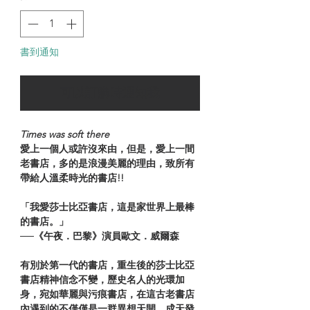
書到通知
可以訂購時通知我
Times was soft there
愛上一個人或許沒來由，但是，愛上一間
老書店，多的是浪漫美麗的理由，致所有
帶給人溫柔時光的書店!!
「我愛莎士比亞書店，這是家世界上最棒
的書店。」
──《午夜．巴黎》演員歐文．威爾森
有別於第一代的書店，重生後的莎士比亞
書店精神信念不變，歷史名人的光環加
身，宛如華麗與污痕書店，在這古老書店
內遇到的不僅僅是一群異想天開、成天發