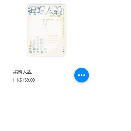
的理想。
傑若米．莫爾瑟於西元二○○○年亡命天
涯、來到巴黎，意外住進莎士比亞書店，
當時喬治已屆八十六歲高齡，十一年後的
如今，喬治是否依然健在？是否依舊站在
幽暗的書店角落，滿意地欣賞他一輩子的
事業結晶，鞭策留宿作家寫出像樣的作
品？
於是，我寫了一封電子郵件給書店目前的
經營者、喬治的女兒雪維兒，詢問書店現
編輯人說
賣書者言
況，並表達我想要造訪書店之意。出乎我
價格
價格
HK$158.00
HK$188.00
意料之外，我很快便接獲回信，我從雪維
兒活潑熱情的字句中，彷彿看見了一頭俏
麗金髮的她露出亮麗的笑容。
雪維兒當初也沒想到，當時才二十一歲的
她在莫爾瑟的居中牽線下重返巴黎，進而
加入購物車
愛上莎士比亞書店，還從父親手中接下書
店管理工作。她傳承父親的哲學：「要對
陌生人親切，他們可能是偽裝的天使」。