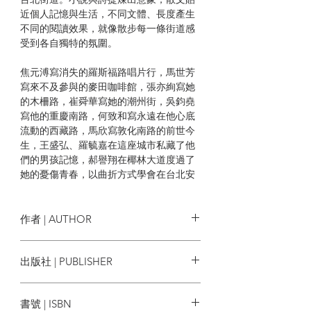
近個人記憶與生活，不同文體、長度產生
不同的閱讀效果，就像散步每一條街道感
受到各自獨特的氛圍。
焦元溥寫消失的羅斯福路唱片行，馬世芳
寫來不及參與的麥田咖啡館，張亦絢寫她
的木柵路，崔舜華寫她的潮州街，吳鈞堯
寫他的重慶南路，何致和寫永遠在他心底
流動的西藏路，馬欣寫敦化南路的前世今
生，王盛弘、羅毓嘉在這座城市私藏了他
們的男孩記憶，郝譽翔在椰林大道度過了
她的憂傷青春，以曲折方式學會在台北安
置自己的馬翊航、王聰威，更有陸穎魚在
台北街頭思念香港，顏訥在往生者帶領下
探索她不知道的台北，陳雨航在文章不斷
作者 | AUTHOR
叩問，自己是否是台北人？而被言淑夏形
容為春天繼母的台北街道，也有楊佳嫻的
胡晴舫 編
出版社 | PUBLISHER
236公車呼嘯而過，裡頭住有陳宛茜認識的
清朝耆老、陳又津描寫的公娼，以及駱以
木馬文化
軍眼中身懷內力的各路高人。除了作家視
書號 | ISBN
角，更有來自法國的攝影師余白，用鏡頭