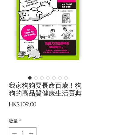
我家狗狗要長命百歲！狗
狗的高品質健康生活寶典
價
HK$109.00
格
數量
*