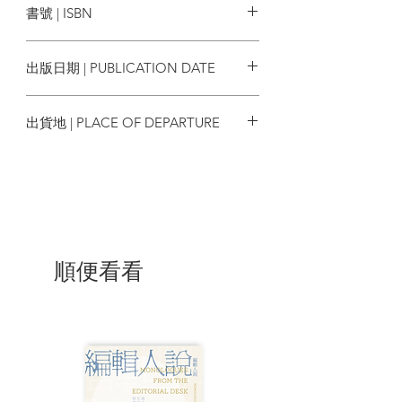
書號 | ISBN
對？以及挑選固定看診醫院的基準等等。
9789863704157
除了上述的四個章節之外，本書還在
出版日期 | PUBLICATION DATE
附錄補充了地震等大規模災害發生時的緊
急應對措施。
2022/06/01
對生活在地震帶的我們來說，必須隨
出貨地 | PLACE OF DEPARTURE
時為這種情況做好準備。
台灣
及早為心愛的狗狗做好健康生活規
劃，
才能讓牠們過上幸福快樂又長壽的一
生！
本書特色
順便看看
◎搭配可愛插圖，介紹74則讓毛小孩
健康又長壽的祕訣。
◎內容囊括「飲食」、「遊戲」、
「健康」、「美容」、「醫療」，關注狗
狗各方面的生活品質。