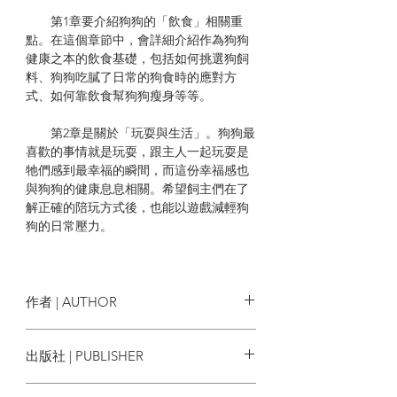
第1章要介紹狗狗的「飲食」相關重
點。在這個章節中，會詳細介紹作為狗狗
健康之本的飲食基礎，包括如何挑選狗飼
料、狗狗吃膩了日常的狗食時的應對方
式、如何靠飲食幫狗狗瘦身等等。
第2章是關於「玩耍與生活」。狗狗最
喜歡的事情就是玩耍，跟主人一起玩耍是
牠們感到最幸福的瞬間，而這份幸福感也
與狗狗的健康息息相關。希望飼主們在了
解正確的陪玩方式後，也能以遊戲減輕狗
狗的日常壓力。
第3章是關於「健康與美容」，從剪指
甲、刷牙的方式，到洗澡用的洗毛精、製
作鮮食與梳毛的小技巧，還有能讓狗狗放
作者 | AUTHOR
鬆的指壓按摩以及穴道按摩等等。
臼杵新
出版社 | PUBLISHER
最後的第4章，則是介紹關於「疾病與
醫療」的正確知識，包括：狗狗會生哪些
楓葉社文化
病？狗狗邁入老年之後，我們該如何應