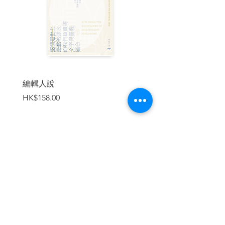
◎附錄「守護愛犬的災害避難指
南」，說明發生地震等大型災害時，該如
何與愛犬一起順利避難。
| 目錄 |
編輯人說
賣書者言
．前言──讓毛小孩活得健康又長壽
價格
價格
HK$158.00
HK$188.00
第1章 健康從飲食生活做起！ 狗狗的「飲
食」
．為了狗狗的健康著想
放飯三守則！
加入購物車
．弄錯了就小命不保！
如何挑選有益健康的狗糧
．別被便宜又大碗給騙了！
如何分辨劣質的狗糧