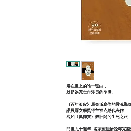
活在世上的唯一理由，
就是為死亡作漫長的準備。
《百年孤寂》馬奎斯寫作的靈魂導
諾貝爾文學獎得主福克納代表作
宛如《奧德賽》般壯闊的生死之旅
問世九十週年 名家葉佳怡詮釋完整