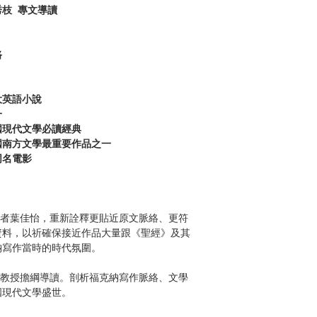
枝 專文導讀
路
大英語小說
一
國現代文學必讀經典
國南方文學最重要作品之一
同名電影
譯者葉佳怡，重新詮釋更貼近原文脈絡、更符
資料，以祈確保接近作品大量跟《聖經》及其
納寫作當時的時代氛圍。
枝教授擔綱導讀。剖析福克納寫作脈絡、文學
國現代文學盛世。