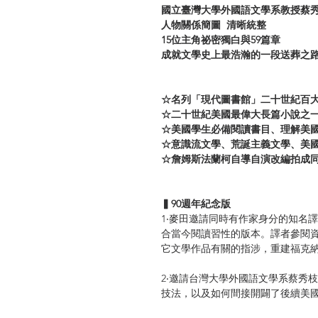
國立臺灣大學外國語文學系教授蔡秀
人物關係簡圖 清晰統整
15位主角祕密獨白與59篇章
成就文學史上最浩瀚的一段送葬之
☆名列「現代圖書館」二十世紀百
☆二十世紀美國最偉大長篇小說之
☆美國學生必備閱讀書目、理解美
☆意識流文學、荒誕主義文學、美
☆詹姆斯法蘭柯自導自演改編拍成
▍90週年紀念版
1‧麥田邀請同時有作家身分的知名
合當今閱讀習性的版本。譯者參閱
它文學作品有關的指涉，重建福克
2‧邀請台灣大學外國語文學系蔡秀
技法，以及如何間接開闢了後續美