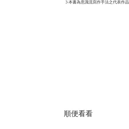
3‧本書為意識流寫作手法之代表作
▍問世90週年經典地位仍高踞不墜
二十世紀小說家當中，福克納與喬
一籌。很少看見他有兩部小說採取
在地理上、題材上，這個有限世界
──諾貝爾文學獎頒獎詞
福克納是一位與我靈魂息息相關的
小說家，當年他們的作品只要一出
的讀物，而是兩種完全截然不同的文
是海明威。
──《百年孤寂》作者賈西亞．馬奎
它有點像《奧德修斯返鄉》，但是
德》一樣，本書也透過主人翁（一
驗的一齣悲喜劇。外國評論咸認應
言，更能視為我們如今更為複雜的
順便看看
──中國翻譯家李文俊