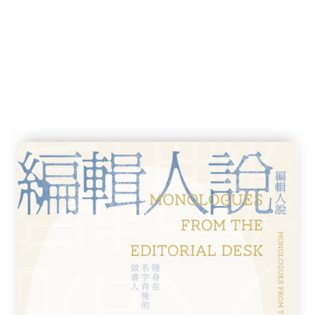
」（absurdism）和「後現代主義」的出
彌留之際》卻表現了福克納荒誕主義和後現代
到。
心靈作用。
下來，因為母親愛笛正瀕臨垂死之際，躺在床
母親趕製棺木，有的忙盤算是否該趁母親嚥下
邦德倫一家人答應愛笛，她死後，一定要由家
地裡去下葬。即便天氣如此炎熱，長達數天的
木抬上了騾車，展開浩浩蕩蕩的返鄉旅途。一
凶猛的溪流淹死，棺木中的屍臭甚至引來鄰居
許摔斷了腿、次子達爾精神失常、女兒杜葳‧
賺錢買來的馬遭到父親變賣……他們都有祕