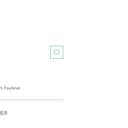
Faulkner
HER