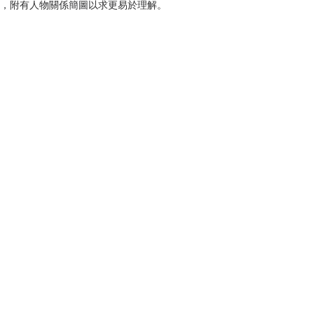
品，附有人物關係簡圖以求更易於理解。
伊斯同為偉大的實驗者，福克納可能甚至略勝
類似技巧，他似乎想憑藉著不斷創新，以達到
所不能給予他不斷擴充的廣度。
作家。我崇拜的大師是兩位極為不同的北美洲
版我一律沒放過，但我不是把它們當作互補性
學創作形式。一位是威廉·福克納，另一位則
斯
完全沒有「英雄色彩」，在框架上和《唐吉軻
個群體、一個家庭）的歷險，探討人類種種經
該視此書為關於人類忍受能力的一部原始預
這個社會的縮影。