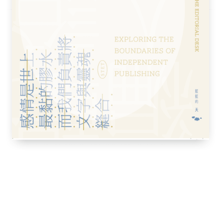
望，然而生死無情，苦難始終籠罩在邦德倫一
殘酷命運的奮力搏鬥，短短十天的旅程，同時
誕可笑的面向。本書在美國曾至少五度由不同
為舞台劇，並於二○一三年由詹姆斯．法蘭柯改
，分別由十五位角色自白，純熟的敘事技巧使
一。
繞著摯愛之人的臉龐，而每個摯愛之人給的道
亡只要一個人就能辦到。世界就是這樣終結
但明明我們總是這樣赤裸地進入產房，再頑