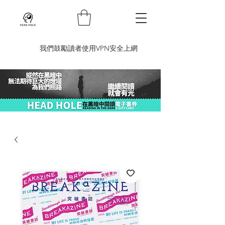
​我們鼓勵讀者使用VPN安全上網