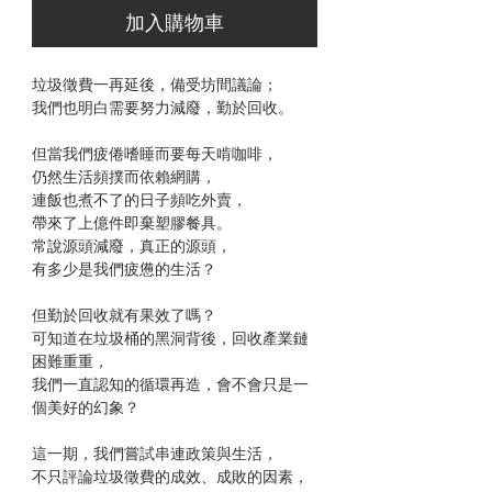
加入購物車
垃圾徵費一再延後，備受坊間議論；
我們也明白需要努力減廢，勤於回收。
但當我們疲倦嗜睡而要每天啃咖啡，
仍然生活頻撲而依賴網購，
連飯也煮不了的日子頻吃外賣，
帶來了上億件即棄塑膠餐具。
常說源頭減廢，真正的源頭，
有多少是我們疲憊的生活？
但勤於回收就有果效了嗎？
可知道在垃圾桶的黑洞背後，回收產業鏈
困難重重，
我們一直認知的循環再造，會不會只是一
個美好的幻象？
這一期，我們嘗試串連政策與生活，
不只評論垃圾徵費的成效、成敗的因素，