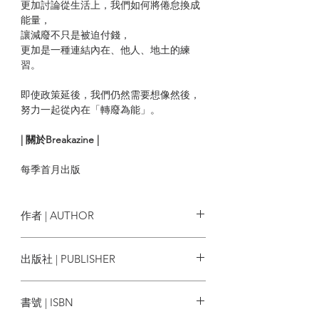
更加討論從生活上，我們如何將倦怠換成
能量，
讓減廢不只是被迫付錢，
更加是一種連結內在、他人、地土的練
習。
即使政策延後，我們仍然需要想像然後，
努力一起從內在「轉廢為能」。
| 關於Breakazine |
每季首月出版
以各種社會議題為切入
運用不同背景資料對議題作全面剖釋
走訪散落城市不同角落的生命故事 展現細
作者 | AUTHOR
緻的人文關懷
培養瞭解他人、真誠思辨的公民價值
Breakazine創作團隊
出版社 | PUBLISHER
突破出版社
書號 | ISBN