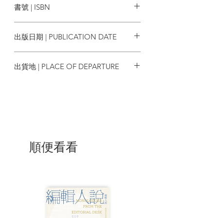
書號 | ISBN
《新潮》開始主筆專欄。雜誌專欄以二○○
九年出版的《音樂使人自由》續集為出發
9786263104747
點，回顧這十多年來的人生經歷：與癌症
出版日期 | PUBLICATION DATE
共存、參與震災活動、對戰爭及核能的觀
察，也講到旅行與創意，在工作上從能樂
2023/06/22
講到指揮，也有提到二○一九年來台灣參與
出貨地 | PLACE OF DEPARTURE
活動、研究原住民音樂的所見所聞。
台灣
♯
記錄生命最後一段日子的日記
坂本龍一曾說：「夏目漱石因為罹患胃潰
瘍而死的時候也才四十九歲。相比之下，
即使我在發現癌症時的二○一四年就以六十
二歲身亡，也算是非常長壽……我所尊敬
的音樂家們直到臨終前都持續寫著曲子。
順便看看
我希望能像敬愛的巴哈和德布西一樣創作
音樂，直至最後一刻。」書末收錄鈴木正
文代坂本龍一撰寫的後記，公開坂本龍一
大量手寫、打字的最後隻字片語，都能感
受得到其對音樂與生命的濃烈情感。