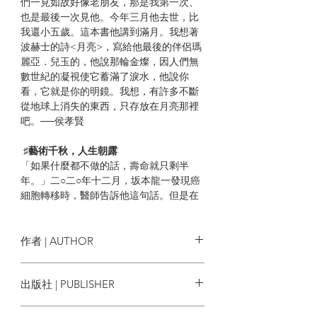
們一見如故好像老朋友，那是我第一次、
也是最後一次見他。今年三月他去世，比
我還小五歲。這本書他講到滿月。我想著
波赫士的詩<月亮>，寫給他最後的伴侶瑪
麗亞．兒玉的，他說那輪金燦，因人們無
數世紀的凝視使它蓄滿了淚水，他說你
看，它就是你的明鏡。我想，有許多不斷
從地球上消失的東西，只存放在月亮那裡
吧。──侯孝賢
♯
藝術千秋，人生朝露
「如果什麼都不做的話，壽命就只剩半
年。」二○二○年十二月，坂本龍一發現癌
細胞轉移時，醫師告訴他這句話。但是在
那一天來臨前，他還有些話必須要說。無
論是支撐著他創作活動與社會運動的哲學
思想、對坂本家歷史與家族的感情，還有
作者 | AUTHOR
關於自己離去後的世界……
坂本龍一
出版社 | PUBLISHER
♯
工作、思想回顧，親校參與的最後作品
二○二二年七月開始，由日本資深媒體人鈴
麥田出版
木正文採訪坂本龍一，在日本文學刊物