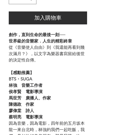
加入購物車
創作，直到生命的最後一刻──
世界級的音樂家．人生的精彩終章
從《音樂使人自由》到《我還能再看到幾
次滿月？》，以文字為樂器書寫留給後世
的決定性自傳。
【感動推薦】
BTS・SUGA
林強 音樂工作者
侯孝賢 電影導演
馬世芳 廣播人、作家
陳德政 作家
廖偉棠 詩人
蔡明亮 電影導演
因為音樂，因為電影，四年前的五月坂本
龍一來台北時，林強約我們一起吃飯，我