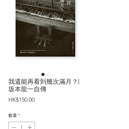
我還能再看到幾次滿月？|
坂本龍一自傳
價
HK$150.00
格
數量
*