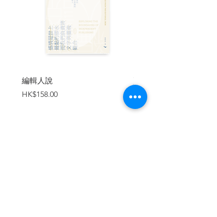
| 目錄 |
1 與癌共生
貝托魯奇與鮑爾斯／手術前／譫妄體驗／
被愛拯救／所謂朋友／懷疑時間／兒子帶
給我的歌／突如其來的破壞衝動／對於
〈戰場上的聖誕節〉的想法／雙親之死／
生命的本來面貌／死後的世界
編輯人說
賣書者言
價格
價格
HK$158.00
HK$188.00
2 給母親的輓歌
《音樂使人自由》／北極圈之旅／《out
of noise》／接受法國政府的表揚／搭乘臥
鋪巴士的巡迴／演奏從此改變的一夜／
「空即是色」的世界／電視節目的可能性
與極限／繩文時代的音樂／與大貫妙子的
加入購物車
回憶／如向日葵的母親／四季更迭
3 敵不過自然
與韓國的交流／東日本大地震／在受災地
體會到的無力感／More Trees的活動／孩
童音樂重建基金／夏季音樂節的事蹟／吉