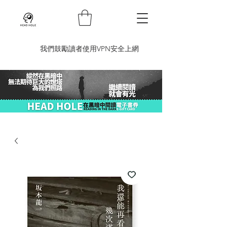
​我們鼓勵讀者使用VPN安全上網