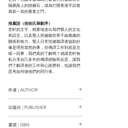
隔膜路上的踏腳石，成為打開香港手語發
展新一頁的重要之門。
推薦語（按姓氏筆劃序）
意軒的文字，精要地道出我們聾人的文化
和語言，以及聾人與健聽世界千絲萬縷的
關係和角力。聾人日常找健聽譯者協助好
像是理所當然的事，但傳譯工作到底是怎
樣一回事，我們真的了解嗎？感謝意軒無
私分享自己多年的傳譯經驗和反思，讓我
們了解譯者的工作和心路歷程，也讓我們
思考如何做他們的同行者。
──余安琳，聾人譯者、手語雙語共融教育
計劃聾人老師
作者 | AUTHOR
這是一本值得推薦的手語譯者入門，書中
具體收錄了作者對手語傳譯的思考及反
陳意軒
出版社 | PUBLISHER
省、手語譯者的具體工作、道德修養，以
及手語傳譯的實用教學和建議。這些真正
手民出版社
需要被看見、體會，讓手語群體社會得到
書號 | ISBN
共融的認知和接納。