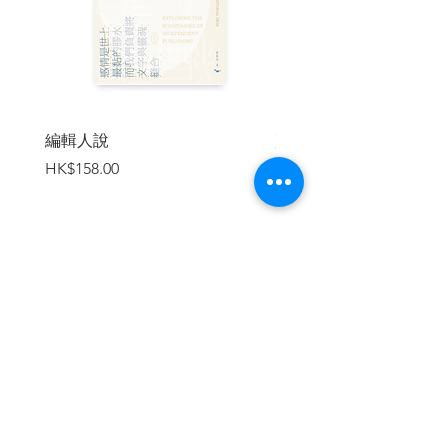
仍然記得意軒進行博士論文答辯的當晚，
我在 Zoom 上看直播，感覺相當激動！意
軒在全球唯一的手語大學獲得博士學位，
是多麼驕人的成績，更是多麼難得的貢
獻！
香港手語一直被忽略，未成為官方語言，
手語翻譯員的質素、培訓乃至專業地位，
編輯人說
賣書者言
一直處於邊緣，資源奇缺。以我所見，大
價格
價格
HK$158.00
HK$188.00
部份手語翻譯員要付出相當大的個人代
價，例如接受微薄的薪酬、克服巨大的工
作挑戰、承受不必要的專業壓力等等。所
以，選擇承擔起香港手語翻譯的學術研究
之舉，需要勇氣，更需要一股堅毅的精神
──意軒這樣做，將香港手語翻譯的經驗、
加入購物車
歷史、成果，推向世界，打破聾人與健聽
世界的隔膜，更為香港手語發展打開了學
術研究的新一頁，實在了不起！
這本書的背後，是夢想、承擔、愛與連
結，恭喜意軒，欣賞出版社的眼光，願更
多人因這本書而得到啟發！
──陳美紅，前香港嶺南大學、英國
Warwick大學翻譯研究教授