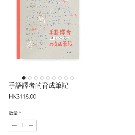
手語譯者的育成筆記
價
HK$118.00
格
數量
*