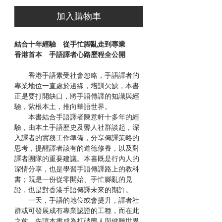
加入購物車
結合十年經驗 從手忙腳亂走到專業
香港首本 手語譯者心路歷程全公開
香港手語素受社會忽略，手語譯者的
專業地位一直處於邊緣，培訓欠缺，本書
正是要打開缺口，將手語傳譯的知識與經
驗，紥根本土，推向華語世界。
本書結合手語譯者陳意軒十多年的經
驗，由本土手語歷史及聾人社群談起，深
入譯者的實務工作準備，分享傳譯策略的
思考，提醒譯者該有的道德修養，以及對
譯者團隊的重要建議。本書既是行內人的
深情分享，也是學習手語傳譯路上的教科
書；既是一份從零開始、手忙腳亂的見
證，也是對香港手語傳譯未來的期許。
一天，手語的地位或會提升，譯者社
群或可發展成有專業認證的工種，而在此
之前，先讓本書成為打破聾人與健聽世界