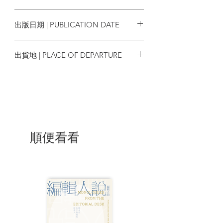
──林素然（Jenny），獨立聾人手語譯
9789887416234
者、香港手語聖經翻譯協會行政主任
出版日期 | PUBLICATION DATE
第一次認識Denise時，她才剛剛本科畢
2022/10
業。這些年來我們雖然共事的時間不多，
出貨地 | PLACE OF DEPARTURE
但我在旁見證了她把最初對手語的好奇及
興趣，逐步化成對聾人社群實質的投入、
香港
承諾和關懷。她是香港極少數擁有語言
學、聾人研究和手語翻譯學術訓練背景，
同時又熟悉香港及海外手語翻譯狀況的手
譯學者。Denise 在書中分享了她多年在不
同地方不同場景的翻譯經驗，以深入淺出
的方法，把翻譯理論和實踐扣連在一起，
順便看看
她對手譯的自省和思索，非一般手語翻譯
課程所能提供。我真誠向所有有志從事手
譯工作的人推薦這書。這本書也適合所有
在工作和生活層面上需要接觸聾社群的人
閲讀。
──施婉萍教授，香港中文大學語言學及現
代語言系副教授