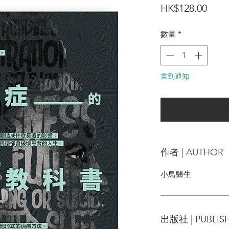
價
HK$128.00
格
數量
*
書到通知
可以訂
作者 | AUTHOR
小鳥醫生
出版社 | PUBLIS