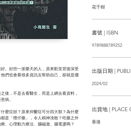
花千樹
書號 | ISBN
9789888789252
很好。好些一派樂天的人，原來歡笑背後深受
出版日期 | PUBLI
，他們也會看很多資訊去幫助自己，卻就是擺
2024/02
題之後，不是去看醫生，而是上網去看資料，
否患病。
出貨地 | PLACE 
有什麼症狀？原來抑鬱症可分四大類？為什麼
物都是「懵仔藥」，令人精神渙散？吃藥之外
香港
治療、心理動力療法、腦磁激、腦電盪嗎？