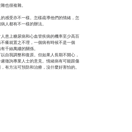
複雜也很複雜。
人的感受亦不一樣。怎樣疏導他們的情緒，怎
個病人都有不一樣的辦法。
常人患上糖尿病和心血管疾病的機率至少高百
痛不癢就置之不理，一個病有時候不是一個
病有千絲萬縷的關係。
可以自我調整和復原。但如果人長期不開心，
考慮徵詢專業人士的意見。情緒病有可能跟傷
醫，有方法可預防和治療，沒什麼好害怕的。