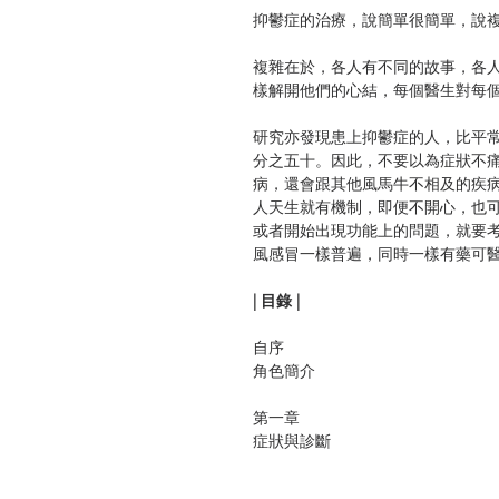
抑鬱症的治療，說簡單很簡單，說
複雜在於，各人有不同的故事，各
樣解開他們的心結，每個醫生對每
研究亦發現患上抑鬱症的人，比平
分之五十。因此，不要以為症狀不
病，還會跟其他風馬牛不相及的疾
人天生就有機制，即便不開心，也
或者開始出現功能上的問題，就要
風感冒一樣普遍，同時一樣有藥可
| 目錄 |
自序
角色簡介
第一章
症狀與診斷
抑鬱症狀可不止抑鬱