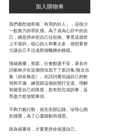
加入購物車
我們都想做那個「有用的好人」，這樣少
一點無力的罪疚感。為了成為心目中的自
己，總是拼命把自己往前推。畢竟這個世
上不堪的，噁心的人和事太多，很想要努
力讓自己不活成那個醜陋的模樣。
情緒困擾﹑喪親，社會動盪不安，著名作
詞家林夕在這個情況寫下了新詩集/散文合
集《拚命無恙》。在詩詞裏坦誠自己的軟
弱和不滿，練習跟這個狀態打交道。理解
和接受自己的限度，愈有想完成的事，反
而盡力愈放鬆拳頭。
不夠力氣行動，就先安靜記錄。珍惜心跳
的感覺，為了心還跳動而感恩。
因為很重視，才要更拼命保護自己。