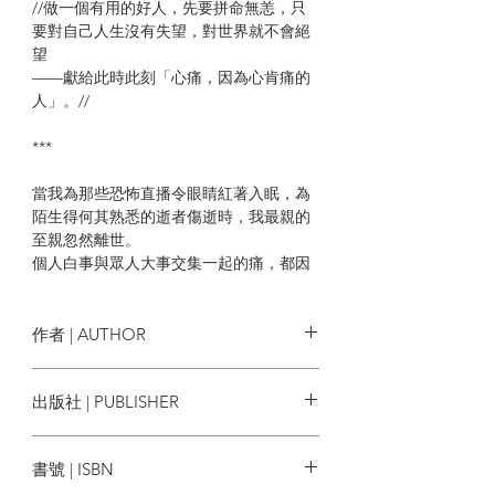
//做一個有用的好人，先要拼命無恙，只
要對自己人生沒有失望，對世界就不會絕
望
——獻給此時此刻「心痛，因為心肯痛的
人」。//
***
當我為那些恐怖直播令眼睛紅著入眠，為
陌生得何其熟悉的逝者傷逝時，我最親的
至親忽然離世。
個人白事與眾人大事交集一起的痛，都因
為愛。
愛，提醒我們曾如何死去活來，所以要努
作者 | AUTHOR
力過活，拼命做人。
在非常時代，更要保住生活日常。
林夕
出版社 | PUBLISHER
那麼，直到現在此刻，我痊癒了嗎？還沒
有，不著急，也不忍心痊癒。
亮光文化
書號 | ISBN
身為《拼命無恙》的作詞者，我會說，我
不會做個放下「她」的我。