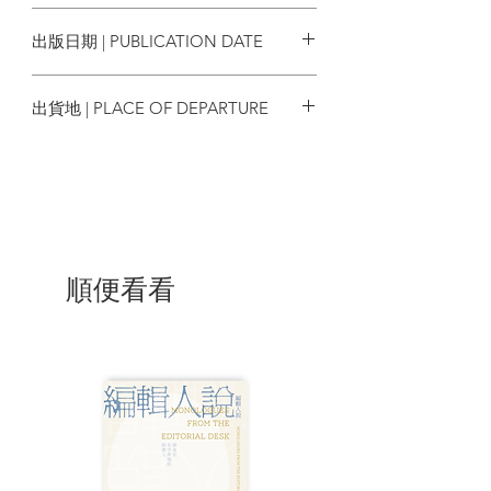
9786269544516
身為這《拼命無恙》這本書的作者，我記
出版日期 | PUBLICATION DATE
錄了「你的力量如何，你的日子也必如
何」的第一手體驗，也體會到「無力感」
2020/07
的力量、愛與痛並存共生的真相。
出貨地 | PLACE OF DEPARTURE
想保無邪之軀，還是必須好好過下去。
香港
| 作者簡介 |
林夕，
畢業於香港大學文學院，主修翻
譯，曾任港大中文系助教、快報編輯、亞
洲電視節目部創作主任／節目部副經理、
順便看看
音樂工廠創作總監／總經理、商業電台廣
告創作及製作部主管／商業電台創作顧問
／商業電台顧問。現全職寫字。