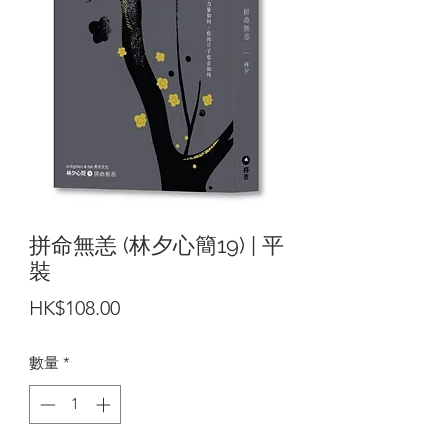
拼命無恙 (林夕心簡19) | 平
裝
價
HK$108.00
格
數量
*