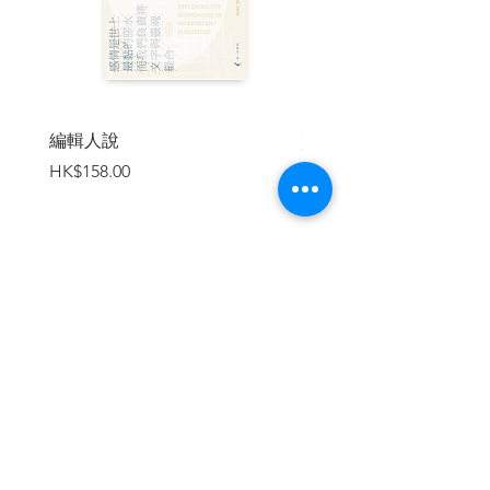
編輯人說
賣書者言
價格
價格
HK$158.00
HK$188.00
加入購物車
繼續瀏覽