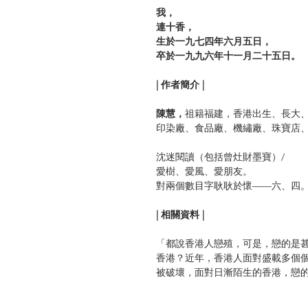
我，
連十香，
生於一九七四年六月五日，
卒於一九九六年十一月二十五日。
| 作者簡介 |
陳慧，
祖籍福建，香港出生、長大
印染廠、食品廠、機繡廠、珠寶店、電
沈迷閱讀（包括曾灶財墨寶）/
愛樹、愛風、愛朋友。
對兩個數目字耿耿於懷——六、四
| 相關資料 |
「都說香港人戀殖，可是，戀的是
香港？近年，香港人面對盛載多個
被破壞，面對日漸陌生的香港，戀
屬於自己的香港。」