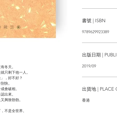
書號 | ISBN
9789629923389
出版日期 | PUBLI
2019/09
沒有冬天。
後就只剩下他一人。
逢」，好不好？
特別快。
出貨地 | PLACE 
會成會破相。
合認出來。
是又興致勃勃。
香港
下，不是全世界。