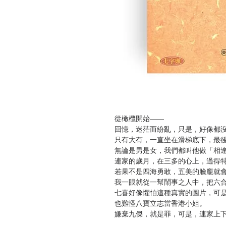
從橄欖開始——
回憶，迷茫而紛亂，只是，好像都
只有大有，一直坐在滑梯底下，最
無論是男是女，我們都叫他做「相
連家的歲月，在三多的心上，過得
若果不是四海勇敢，五美的臉龐就
我一眼就從一幫鬧事之人中，把六
七喜好像懼怕這種真實的圖片，可
也難怪八寶立志當香港小姐。
嫌棄九傑，就是罪，可是，連家上