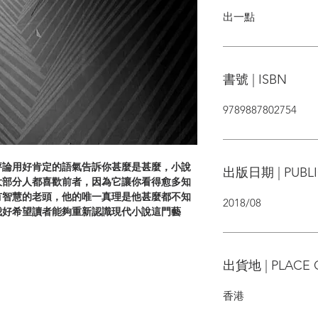
出一點
書號 | ISBN
9789887802754
評論用好肯定的語氣告訴你甚麼是甚麼，小說
出版日期 | PUBLI
大部分人都喜歡前者，因為它讓你看得愈多知
有智慧的老頭，他的唯一真理是他甚麼都不知
2018/08
我好希望讀者能夠重新認識現代小說這門藝
出貨地 | PLACE 
香港