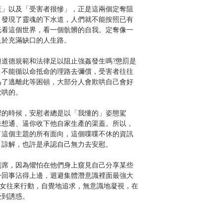
衰」以及「受害者很慘」，正是這兩個定奪阻
，發現了靈魂的下水道，人們就不能按照已有
光看這個世界，看一個骯髒的自我。定奪像一
足於充滿缺口的人生路。
道德規範和法律足以阻止強姦發生嗎?懲罰是
，不能循以命抵命的理路去彌償，受害者往往
為了逃離此等困頓，大部分人會欺哄自己會好
欺哄的。
裡的時候，安慰者總是以「我懂的」姿態駕
未想通、逼你收下他自家生產的渠蓋。所以，
了這個主題的所有面向，這個喋喋不休的資訊
。諒解，也許是承認自己無力去安慰。
割席，因為懼怕在他們身上窺見自己分享某些
一回事沾得上邊，迴避集體潛意識裡面最強大
女女往來行動，自覺地追求，無意識地凝視，在
受到誘惑。
封印之，有人試圖擺脫它的影響，有人極力想