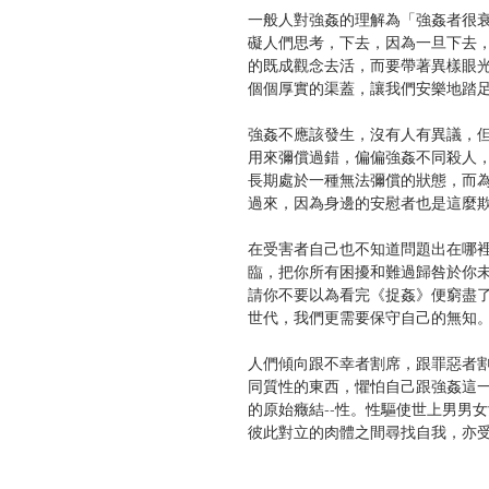
一般人對強姦的理解為「強姦者很
礙人們思考，下去，因為一旦下去
的既成觀念去活，而要帶著異樣眼
個個厚實的渠蓋，讓我們安樂地踏
強姦不應該發生，沒有人有異議，但
用來彌償過錯，偏偏強姦不同殺人
長期處於一種無法彌償的狀態，而
過來，因為身邊的安慰者也是這麼
在受害者自己也不知道問題出在哪
臨，把你所有困擾和難過歸咎於你
請你不要以為看完《捉姦》便窮盡
世代，我們更需要保守自己的無知
人們傾向跟不幸者割席，跟罪惡者
同質性的東西，懼怕自己跟強姦這
的原始癥結--性。性驅使世上男男
彼此對立的肉體之間尋找自我，亦
性的影響如此巨大，逼使人用禁忌