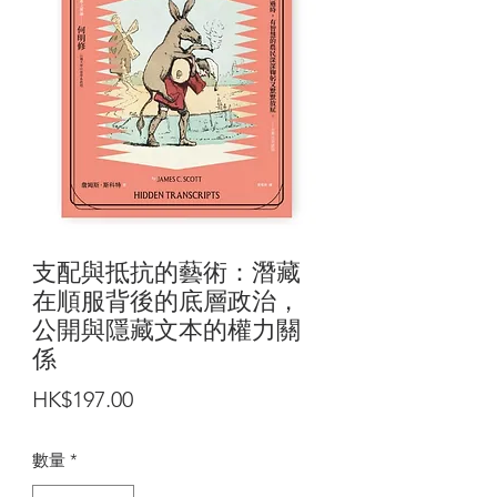
支配與抵抗的藝術：潛藏
在順服背後的底層政治，
公開與隱藏文本的權力關
係
價
HK$197.00
格
數量
*