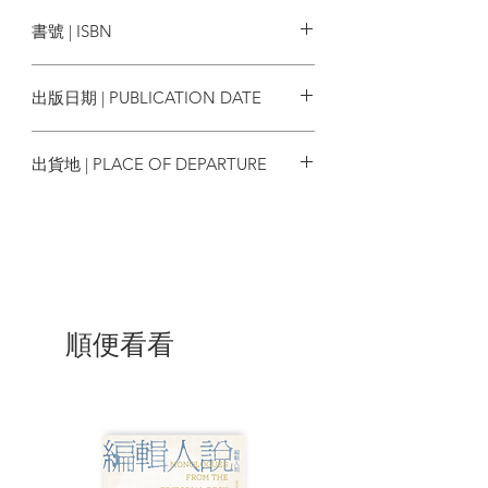
麥田出版
【專文導讀】
書號 | ISBN
何明修
台灣大學社會學系教授
9786263106574
本書作者博引文學、歷史、政治、民間文
出版日期 | PUBLICATION DATE
化的例子，剖析權力互動關係最複雜幽微
的一面，以此開闢出看待政治行為的新穎
2024/06/01
視角──「
隱藏文本
」。
出貨地 | PLACE OF DEPARTURE
演好形式上的服從，將所有反抗化無聲
台灣
息、藏進上位者眼光難以照進的角落再伺
機而發，這便是位居低處者的處世之道。
若僅從表面上的狀況解讀，將會缺失權力
關係中最具張力的部分，而忽略了從屬者
面對權威的策略與能動。
順便看看
支配群體與從屬群體之間永無止境的對
弈，使得雙方持續上演著「人前一套，人
後一套」的戲碼：檯面上，支配者巧妙地
宣示所擁有的統治地位，從屬者則壓下所
有想法、佯裝順服；檯面下，這些被壓抑
的話語，在支配群體難以察覺的地方於從