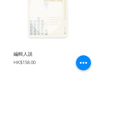
屬群體間形成一套具有共識的論述或肢體
表情，做為對權力關係的批判與抵抗。這
套從屬者的共有文本以各種巧妙的方式掩
護，在檯面下持續茁壯，等候適當時機躍
上舞台。
斯科特透過許多實例探討公開文本與隱藏
文本之間的連結與差異，同時亦對於從
屬、抵抗、反叛等各種觀念提供了原創性
編輯人說
賣書者言
的理解。
價格
價格
HK$158.00
HK$188.00
| 目錄 |
導讀 小人物的大歷史 何明修
前言
致謝
加入購物車
第一章 官方說法背後
第二章 支配、表演與幻想
第三章 公開文本作為得體的表演
第四章 虛假意識或過分讚譽？
第五章 為異議次文化創造社會空間
第六章 支配下的抗議：政治掩飾的藝術