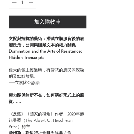
加入購物車
支配與抵抗的藝術：潛藏在順服背後的底
層政治，公開與隱藏文本的權力關係
Domination and the Arts of Resistance:
Hidden Transcripts
偉大的領主經過時，有智慧的農民深深鞠
躬又默默放屁。
──衣索比亞諺語
權力關係無所不在，如何演好形式上的服
從……
《反穀》《國家的視角》作者、2020年赫
緒曼獎（The Albert O. Hirschman
Prize）得主
詹姆斯．斯科特
社會科學經典之作