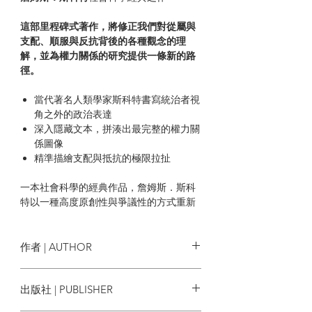
這部里程碑式著作，將修正我們對從屬與
支配、順服與反抗背後的各種觀念的理
解，並為權力關係的研究提供一條新的路
徑。
當代著名人類學家斯科特書寫統治者視
角之外的政治表達
深入隱藏文本，拼湊出最完整的權力關
係圖像
精準描繪支配與抵抗的極限拉扯
一本社會科學的經典作品，詹姆斯．斯科
特以一種高度原創性與爭議性的方式重新
去概念化支宰制與抵抗的關係，豐富了權
力概念的內涵，使得「底層政治」與「隱
藏文本」這些觀念成為我們討論統治技術
作者 | AUTHOR
時必備的理論詞彙。高度推薦給任何想要
思考權力如何運作的知識學徒。——
詹姆斯．斯科特 James C. Scott
林開
出版社 | PUBLISHER
世
台灣大學人類學博物館館長