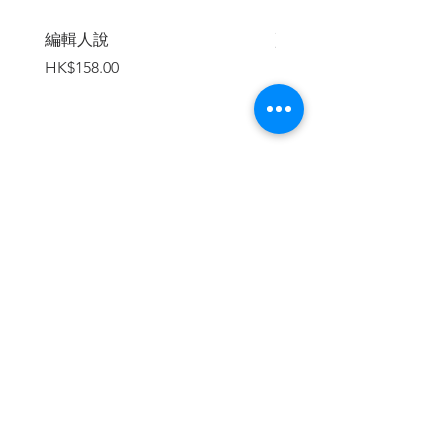
編輯人說
賣書者言
價格
價格
HK$158.00
HK$188.00
加入購物車
繼續瀏覽