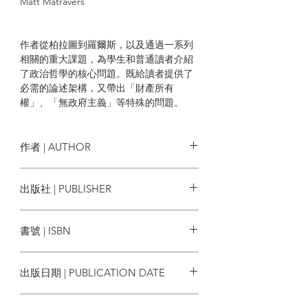
Matt Matravers
作者從柏拉圖到羅爾斯，以及通過一系列
相關的重大課題，為學生和普通讀者介紹
了政治哲學的核心問題。既給讀者提供了
必需的論述架構，又帶出「財產所有
權」、「無政府主義」等特殊的問題。
作者 | AUTHOR
喬納森．韋夫 Jonathan Wolff
出版社 | PUBLISHER
牛津大學出版社
書號 | ISBN
9780195937138
出版日期 | PUBLICATION DATE
2002