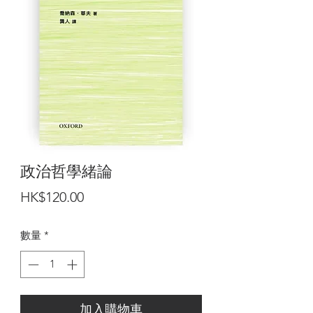
政治哲學緒論
價
HK$120.00
格
數量
*
加入購物車