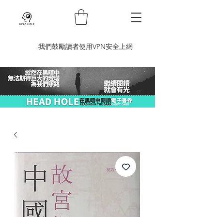
​我們鼓勵讀者使用VPN安全上網