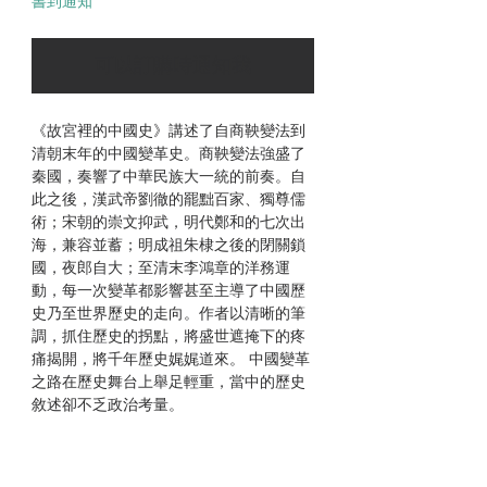
書到通知
可以訂購時通知我
《故宮裡的中國史》講述了自商鞅變法到
清朝末年的中國變革史。商鞅變法強盛了
秦國，奏響了中華民族大一統的前奏。自
此之後，漢武帝劉徹的罷黜百家、獨尊儒
術；宋朝的崇文抑武，明代鄭和的七次出
海，兼容並蓄；明成祖朱棣之後的閉關鎖
國，夜郎自大；至清末李鴻章的洋務運
動，每一次變革都影響甚至主導了中國歷
史乃至世界歷史的走向。作者以清晰的筆
調，抓住歷史的拐點，將盛世遮掩下的疼
痛揭開，將千年歷史娓娓道來。 中國變革
之路在歷史舞台上舉足輕重，當中的歷史
敘述卻不乏政治考量。