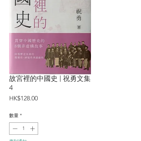
故宮裡的中國史 | 祝勇文集
4
價
HK$128.00
格
數量
*