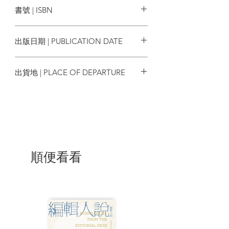
宮》等；歷史散文集《紙天堂：西方人與
書號 | ISBN
中國的歷史糾纏》、《反閱讀：革命時期
的身體史》、《遼寧大歷史》等；長篇歷
9789881437938
史小說《舊宮殿》、《血朝廷》。曾獲第
出版日期 | PUBLICATION DATE
三屆朱自清散文獎、第一、二屆郭沫若散
文獎、第九屆十月文學獎。擔任過多部中
2020/03
國大陸歷史紀錄片總撰稿人，並先後獲得
出貨地 | PLACE OF DEPARTURE
第二十一屆中國電視星光獎、第二十五和
二十六屆大眾電視金鷹獎優秀紀錄片獎、
香港
中國十佳紀錄片獎、中國紀錄片學院獎。
順便看看