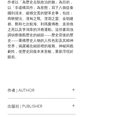
作者以「為歷史去除政治的魅」為目的，
以「非虛構寫作」為形態，寫下八個從秦
國到清末、縱橫交貫的變革史事，包括：
商鞅變法、漢匈之戰、澶淵之盟、金朝建
都、鄭和七次航海、利瑪竇傳教、袁崇煥
之死以及李鴻章的洋務運動。這些書寫強
調偵察微觀歷史的細節——歷史背後的歷
史——重構歷史人物的人性色彩及其精神
世界，揭露藏在細節裡的複雜、神秘與戲
劇性，使歷史回復本來形貌，重新浮現於
眼前。
| 作者簡介 |
祝勇，作家、學者、紀錄片工作者、中國
作者 | AUTHOR
藝術研究院博士。曾擔任美國加州大學柏
克萊分校駐校作家。已出版作品40多本，
祝勇
出版社 | PUBLISHER
包括故宮文化專著《在故宮尋找蘇東
坡》、《故宮的風花雪月》、《紙上的故
CUP出版