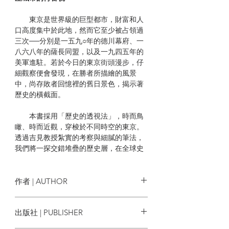
東京是世界級的巨型都市，財富和人
口高度集中於此地，然而它至少被占領過
三次──分別是一五九○年的德川幕府、一
八六八年的薩長同盟，以及一九四五年的
美軍進駐。若於今日的東京街頭漫步，仔
細觀察便會發現，在勝者所描繪的風景
中，尚存敗者回憶裡的舊日景色，揭示著
歷史的橫截面。
本書採用「歷史的透視法」，時而鳥
瞰、時而近觀，穿梭於不同時空的東京。
透過吉見教授紮實的考察與細膩的筆法，
我們將一探交錯堆疊的歷史層，在全球史
觀與家族史觀之間來回勘查，尋找隱藏在
東京各處的「敗者」記憶：從繩文人、渡
來人與德川幕府的權力更迭、薩長勝利後
作者 | AUTHOR
的擁幕派悲劇，到明治維新流民賭徒的身
影和紡織女工的辛酸等。作者還考察了自
吉見俊哉
出版社 | PUBLISHER
身家族史，體現個人與家庭如何嵌入時代
背景，亦探討「敗者」在東京的發展過程