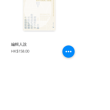
序章 何謂東京？勝者與敗者之間
第I部 江戶是片群島海──遠景
第1章 克里奧性質的在地秩序
第2章 死者的江戶以及外圍的莊嚴化
第II部 薩長的占領與敗者們──中景
第3章 彰義隊的怨念與記憶風景
編輯人說
賣書者言
第4章 賭徒與流民──在邊緣蠢動的敗者
價格
價格
HK$158.00
HK$188.00
第5章 占領軍與貧民窟的危險因素──近
代視角下的流民
1.東京與都市下層
2.描述貧民的視線
第6章 女工可以發言嗎？
1.被邊緣化的紡紗女工
加入購物車
2.逃走與抗爭，然後被馴化
3.女工之聲
第III部 最後的占領與家族史──近景
第7章 紐約、首爾、東京銀座──母親的
軌跡