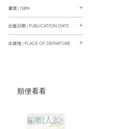
麥田出版
中，占據了何種重要位置。
書號 | ISBN
最後則將視野拉遠，藉諸多學者之觀
9786263108547
點，談到歷史上的敗者如何被認識、形
出版日期 | PUBLICATION DATE
塑，以及被占領的東京與後殖民主義的關
係，闡述東京被當作敗者看待的可能性。
2025/04/26
建立有別於「東京成長主義」的、多層次
出貨地 | PLACE OF DEPARTURE
且非線性敘事的東京城市史，發掘其於不
同立場、學科和視角下的別樣面貌。
台灣
▍每一次被占領，都伴隨著城市樣貌的轉
向
★被德川幕府占領後──成為人口達百萬的
水道與寺社之城
★薩長同盟占領後──東京成為天皇居所和
順便看看
全國鐵路網的中心
★美軍占領後──利用美軍設施舉辦一九六
四年的東京奧運會
| 目錄 |