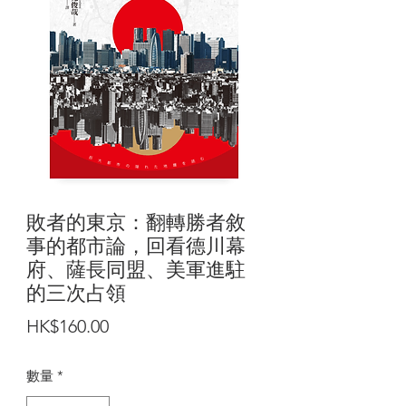
敗者的東京：翻轉勝者敘
事的都市論，回看德川幕
府、薩長同盟、美軍進駐
的三次占領
價
HK$160.00
格
數量
*