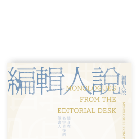
教授）
可分的部分，這句話基本上已經是老生常談。
式裝置、智慧語音助理、AI機器人，乃至於
然進入了「從搖籃到墳墓」盡皆數位╱數據化
化生活，更可說是數位╱數據化「生命」，也
的生活處境，如今，令我們成為我們所是的內
這正是本書想要探討的主題。
師的伊蓮．卡斯凱特，在前一本探討數位遺產
地帶著讀者思索數位科技如何衝擊人們的生命
特將心理學領域眾所周知的艾瑞克森的發展階
乍看之下，這個出發點似乎略嫌缺乏新意，但
，卡斯凱特成功地在經典與傳統的基礎上，提
與洞察的全新模型。透過這個全新模型，卡斯
階段所面對的，源自於各種資訊與數位科技使
可能重新找回控制自身生活與生命的方法。而
裡面不斷看到自己的生活與經驗，因而會在一
位人生。