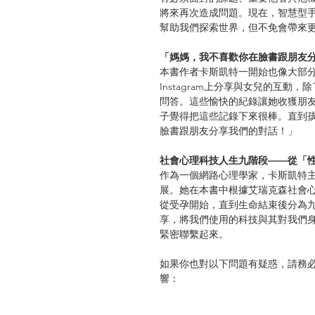
將來再次造成問題。現在，智慧型
幫助我們探索世界，但不免會帶來
「媽媽，我不喜歡你在臉書跟朋友
本書作者卡斯凱特一開始也像大部
Instagram上分享與女兒的互
問答。這些愉快的紀錄讓她收獲朋
子覺得把這些記錄下來很棒。直到
臉書跟朋友分享我們的對話！」
社會心理科技人生九階段——從「
作為一個網路心理學家，卡斯凱特
展。她在本書中根據艾瑞克森社會
從受孕開始，直到生命結束後分為
享，將我們使用的科技與其對我們
緊密聯繫起來。
如果你也對以下問題有疑惑，請務
響：
除了隱私，在臉書上「曬小孩」有