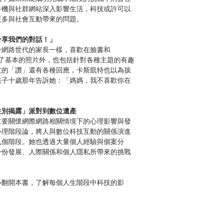
手機與社群網站深入影響生活，科技或許可以
更多與社會互動帶來的問題。
分享我們的對話！」
分網路世代的家長一樣，喜歡在臉書和
動，除了基本的照片外，也包括針對各種主題的有趣
友的「讚」還有各種回應，卡斯凱特也以為孩
孩子十歲那年告訴她：「媽媽，我不喜歡你在
性別揭露」派對到數位遺產
主要關懷網際網路相關情境下的心理影響與發
心理階段論，將人與數位科技互動的關係演進
九個階段。她也透過大量個人經驗與個案分
身份發展、人際關係和個人隱私所帶來的挑戰
必翻開本書，了解每個人生階段中科技的影
什麼其他隱憂？