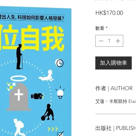
價
HK$170.00
格
數量
*
加入購物車
作者 | AUTHOR
艾蓮・卡斯凱特 Elaine
出版社 | PUBLIS