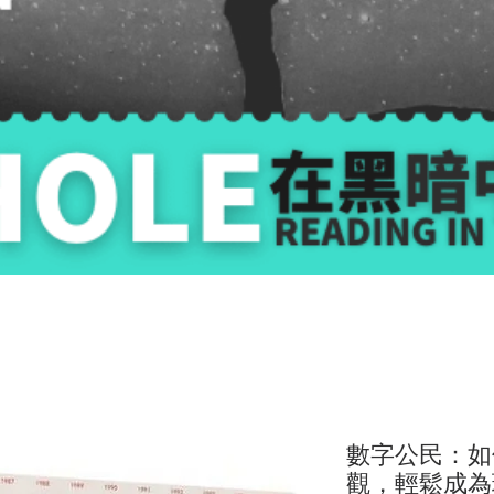
數字公民：如
觀，輕鬆成為