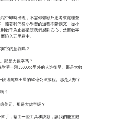
過程中即時出現，不需仰賴額外思考來處理並
字，隨著我們從小學習的過程不斷擴充，從小
後到數千為止都還讓我們感到安心，然而數字
，而陷入五里霧中。
掌握它的意義嗎？
鎊。那是大數字嗎？
天線對著一顆35800公里外的人造衛星。那是大數
一段邁向冥王星的50億公里旅程。那是大數字
字嗎？
4億美元。那是大數字嗎？
身幫手，藉由一些工具和訣竅，讓我們能直觀
魯‧艾略特透過許多案例和準則，幫助我們搞
拉回凡間，成為我們可以理解、掌握的數字。