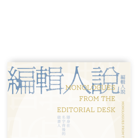
實驗室創辦人
字的人來說，這本書簡單又出色。《數字可以
每個案例都與某個眾所周知的事實相應。每章
讀者掌握身高、距離、體重和財富等概念。
 Sawyer）
―歐洲數學學會Adhemar Bultheel
引人注目的珍聞，提供豐富多樣的數字範例，
示出識數能力和讀寫能力何以為一體之兩面。
David Hand）
學。艾略特以新的方式為數學提供了解釋，並
畫的傑米‧格里芬（Jamie A.Griffin）