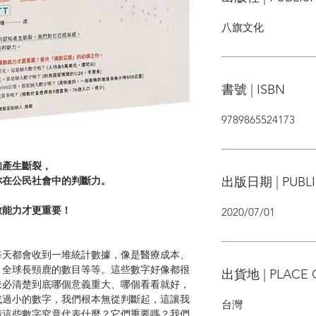
八旗文化
書號 | ISBN
9789865524173
知產生斷裂，
出版日期 | PUBLI
你在公民社會中的判斷力。
數能力才更重要！
2020/07/01
每天都會收到一堆統計數據，像是醫療成本、
、全球長頸鹿的數目等等。這些數字好像都很
出貨地 | PLACE 
未必清楚到底哪個意義重大、哪個看看就好，
或過小的數字，我們根本無從判斷起，這讓我
台灣
清這些數字究竟代表什麼？它們重要嗎？我們