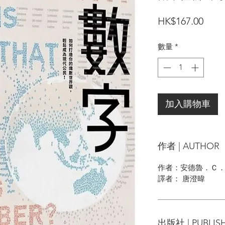
價
HK$167.00
格
數量
*
加入購物車
作者 | AUTHOR
作者：安德魯．Ｃ．Ａ．艾略
譯者： 唐澄暐
出版社 | PUBLIS