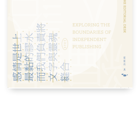
時，尋找地標
」數到「海裡有多少魚？」
生活產生連結
一張圖
化的數字
吃
落凡間