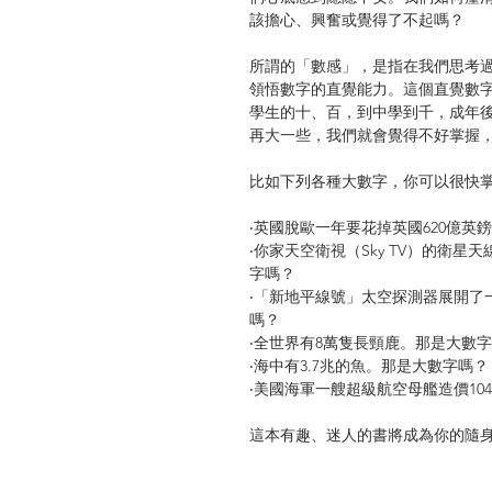
該擔心、興奮或覺得了不起嗎？
所謂的「數感」，是指在我們思考
領悟數字的直覺能力。這個直覺數
學生的十、百，到中學到千，成年
再大一些，我們就會覺得不好掌握
比如下列各種大數字，你可以很快
‧英國脫歐一年要花掉英國620億英
‧你家天空衛視（Sky TV）的衛星
字嗎？
‧「新地平線號」太空探測器展開了
嗎？
‧全世界有8萬隻長頸鹿。那是大數
‧海中有3.7兆的魚。那是大數字嗎？
‧美國海軍一艘超級航空母艦造價10
這本有趣、迷人的書將成為你的隨
地掌握數字的規模與意義。作者安德
懂這些數字、瞭解比例，將大數字