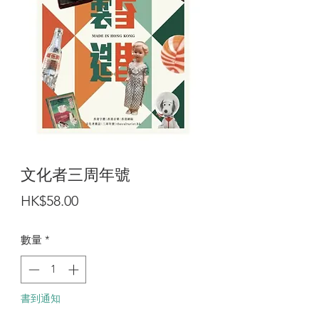
文化者三周年號
價
HK$58.00
格
數量
*
書到通知