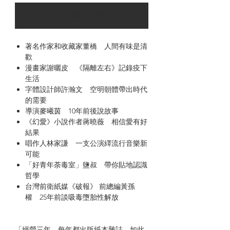
可以訂購時通知我
著名作家和收藏家董橋 人間有味是清
歡
漫畫家謝曬皮 《隔離左右》記錄疫下
生活
字體設計師許瀚文 空明朝體帶出時代
的需要
導演麥曦茵 10年前後說故事
《幻愛》小說作者蔣曉薇 相信愛有好
結果
唱作人林家謙 一支公演繹流行音樂新
可能
「好青年荼毒室」鹽叔 帶你貼地認識
哲學
台灣前衛紙媒《破報》 前總編黃孫
權 25年前談吸毒墮胎性解放
「經營三年，每年都出版紙本雜誌，如此