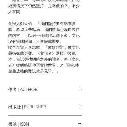
經濟情況下仍然堅持，是咪傻的？」不少
人在問。
創辦人鄭天儀：「我們堅持要有紙本實
體，希望這些點滴、我們曾嘔心瀝血製作
的內容，可以另一種載體流傳下來，文化
沒有賞味限期，只會變成歷史。
聯合創辦人李志敏：「做媒體難，做文化
藝術媒體更難。《文化者》選擇印製紙
本，嘗試尋找網絡之外的讀者，將《文化
者》從網絡延伸至實體世界，3年間的3本
越趨成熟的雜誌就是見證。」
經過連日以來的趕稿、設計、排版及校
對，《文化者》3周年號終於誕生！每本售
作者 | AUTHOR
價港幣58元，設有雙封面，分別為：香港
製造、作家董橋。內容豐富精彩，橫跨7大
文化者
出版社 | PUBLISHER
主題，超過25篇深度人物專訪，包括香港
製造、本地音樂、電影、作家訪問、字體
文化者
保育及設計、網絡世界及台灣文藝。更獨
書號 | ISBN
家附上4頁從未曝光的王家衛電影「#春光