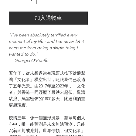
加入購物車
"I've been absolutely terrified every
moment of my life - and I've never let it
keep me from doing a single thing I
wanted to do."
— Georgia O'Keeffe
五年了，從未想過當初玩票式按下鍵盤掣
讓「文化者」橫空出世，眨眼我們已渡過
了五年光景。由2017年至2023年，「文化
者」與香港一同經歷了最跌宕起伏、驚濤
駭浪、烏雲密佈的1800多天，比達利的畫
更超現實。
疫情三年，像一個無形風暴，籠罩每個人
心中，唯一能預測是未來無法預測，只能
沉着面對或應對。世界停頓，但文化者」