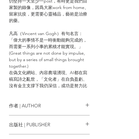
仍堅持一天至少一post，有時更是我們自
家製的錄像，因爲大家work from home、
留家抗疫，更需要心靈補品，藝術是治療
的藥。
凡高（Vincent van Gogh）有句名言：
「偉大的事情不是一時衝動能夠完成的，
而需要一系列小事的累積才能實現。」
(Great things are not done by impulse,
but by a series of small things brought
together.)
在偽文化網站、內容農場湧現、AI都在寫
稿寫詩之亂世，「文化者」在自負盈虧、
沒有金主支撐下我仍深信，成功是努力比
同別人做好一點點的總和，而累積的堅持
最終總有回饋。
作者 | AUTHOR
過去一年，「文化者」團隊務實工作之
餘，也作了不少新嘗試。
總編輯 | 鄭天儀 Tinny Cheng
出版社 | PUBLISHER
採訪 | 鄭天儀 鄭思珩 余靖 陳恩慈 Kurt
除了當不少文化活動的傳媒夥伴，我們繼
Lee 關卓懷 馬如風
The Culturist Limited
續策劃了多個展覽，包括與「顯影
撰文 | 鄭天儀 鄭思珩 余靖 陳恩慈 Kurt