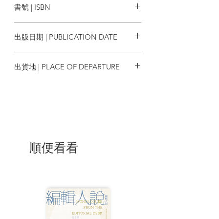
書號 | ISBN
PhotogStory」共同籌劃的邱良紀念展《百
Lee 關卓懷 馬如風 陳行 何兆彬 黃子翔
變香江》，重現舊生活點滴；葉蘊儀首場
佟傑
N/A
個人藝術展覽《線線•私語），以藝術向巾
編輯 | 鄭思珩
出版日期 | PUBLICATION DATE
幗致敬；香港藝術家迪嘉（Tik Ka）睽違
攝影 | 鄭天儀 鄭思珩 余靖 陳恩慈 廖偉
五年後的個展《望著天一片⋯⋯》，藉由
洛 Kurt Lee 關卓懷 黑羊 古本森 陳昶達
2023
尋覓曾經令我們悸動的臉孔，抗衡急促改
朱小豐
出貨地 | PLACE OF DEPARTURE
雙的時代。另外我們亦在今年首次參與出
影片剪接 | 余靖 陳恩慈 廖偉洛 Kurt Lee
版，替廣彩藝術家林斷山明推出新書《尋
黑羊 古本森 陳昶達 朱小豐
香港
道問藝》及舉行個展，回顧香港精彩的廣
校對 | 鄭思珩 陳嘉瑩
彩歷史及其工藝價值。
美術設計 | 古本森
「記錄這兩年發生的事。」關錦鵬和張繼
聰不約而同地說的這番話，彷彿道出疫後
電影創作人的心聲。在這香港電影復甦之
順便看看
年，鏡頭照見疫後彼此的內心與社會。重
新在大銀幕前相見的觀眾們、新題材新導
演的百花齊放，在在開關電影的「窄
路」，在影壇烙下多部「攻心」之作，又
如「百愛天后」鄭秀文「入五」之時卸下
過去的金鐘罩，無償參演導演賈勝根的處
男作《流水落花》，不求突破但求做好角