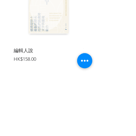
色，卻從中找回自己。
城市巨輪之下，每次突如其來的告別總格
外令人惋惜。「捉緊時間——不要再等十
多年，充分利用這個好地方，別要將其浪
費。」去年年初，分域碼頭連同海軍商場
關閉，近70年的歷史隨之告終；志記鎅木
廠面臨收地，碩果僅存的工種亦劃上句
號。在這以外，今年還寫下多篇悼詞，見
編輯人說
賣書者言
證多間小店與歷史地標燈滅人散。無法捉
價格
價格
HK$158.00
HK$188.00
緊時間，但願能以文字和鏡頭紀錄昔日風
光。
幸而，隨疫情而起伏的動蕩日子，仍不斷
看見新的創作湧現。「展示自己最真誠的
作品，就是世界共通的語言。」畫家黃進
加入購物車
曦的一句話，也是許多藝術家持續投身創
作的原因。於是林偉而在疫下閉關，畫下
想像國度；林嵐透過物料講述香港故事，
坦言「我做到死了，但我死都要做！」；
與Dear Jane和陳蕾在艱難的時勢談愛，又
聽per se以音樂面對末日。