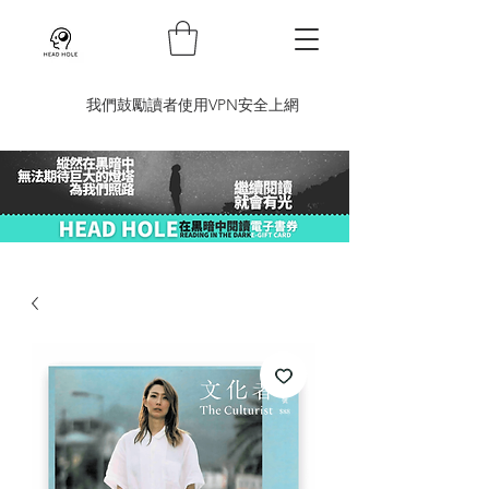
​我們鼓勵讀者使用VPN安全上網