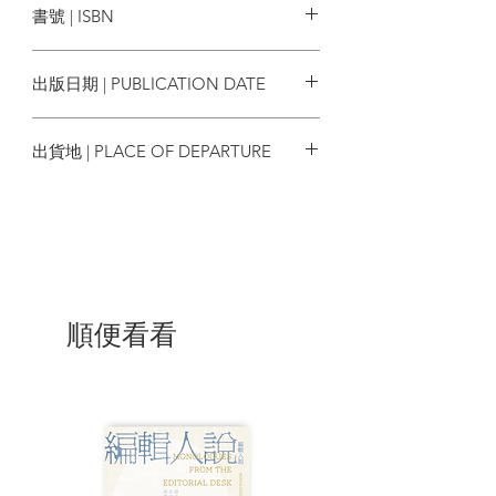
書號 | ISBN
海而來。
珩 馬如風 蔡詠愉 熊天賜 陳行 佟傑 月
巴氏 Apus
N/A
獨具特色的文化底蘊才是值得投放資源勘
編輯 | 鄭思珩 陳以璇
出版日期 | PUBLICATION DATE
探的寶藏，而非人云亦云的追隨乍現曇
攝影 | 何兆彬 古本森 鄭思珩 余靖 廖偉
花。我們不一定要搶Taylor Swift來開演唱
洛 陳樂恩 蔡詠愉 熊天賜 朱小豐
2024
會、美斯來「射波」，「評彈」是江南生
影片剪接 | 古本森 余靖 廖偉洛 朱小豐
出貨地 | PLACE OF DEPARTURE
活的窗口；「崑曲」是古老戲曲及美學的
校對 | 何兆彬 馬召其
結晶；芭蕾舞是肢體線條審美精髓；八九
美術設計 | 古本森 陳景文
香港
十年代百花齊放的港產片不就是世一風
項目經理 | 陳以璇
景？作為中西文化交匯中心，香港的美
食、電影、建築、表演都能滲透自家本
色。
疫後復常的日子，《文化者》銳意增強內
順便看看
容，因而有更多難忘的採訪經歷。像今年
的封面人物藝術家奈良美智，就耐心地跟
我們分享了作為「身價最高的日本藝術
家」是如何煉成的。「當我做出比我預期
更好的作品時，我會感到非常自信。那不
是向人展示的自信，而是感覺自己存在是
有理由而獲得的自信。」奈良一矢中的，