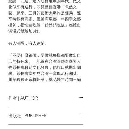
聽說「九運」進入眩目璀璨的年代。做文
化似乎有運行，即見整個香港「忽然文
藝」起來。三月的藝術大爆炸是梗局，連
平時銅臭商家、屋邨商場都一年四季文藝
掛帥，很快連吃個「黯然銷魂飯」都推出
沉浸式體驗加5蚊。
有人清醒，有人迷茫。
「不要什麼都做，要做就每樣都要做出自
己的特色來。」記得在台灣跟傳奇商界人
物嚴長壽聊到文化發展，他脫口就拋出關
鍵。嚴長壽當年見台灣一窩風流行湘菜、
川菜獨缺正宗杭州菜，就花幾年時間三顧
草蘆請「香港天香樓」飄洋過海到台北，
派師傳到香港拜師學藝，一方面將台灣食
材融入原本菜色，同時在味覺與視覺上做
作者 | AUTHOR
出時尚的變革，卻不忘杭州菜文化中「淡
中有味、餘韻無窮」的精神，最後憑推陳
總編輯 | Tinny Cheng
出版社 | PUBLISHER
出新的東坡肉、千炸響鈴、龍井蝦仁、叫
採訪 | 鄭天儀 何兆彬 Candy Chin 鄭思
化雞、佛跳牆、火胴神仙鴨、蟹黃魚翅等
珩 蔡詠愉
The Culturist Limited
菜式來吸引來自四面八方的美食家慕名跨
撰文 | 鄭天儀 何兆彬 Candy Chin 鄭思