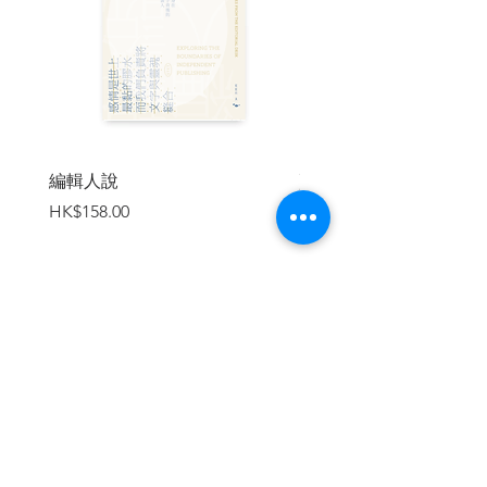
死物，若不用新的方法保存下來，很快就
成為沒有回憶的失傳空憶。」
以為9Gag 創辦人 Ray Chan醉心搞 Gag，
原來唸法律他認真得很，一席話真誠又勵
志：「當初同人講我做互聯網分享搞笑
圖，無人覺得可以謀生，但現在至少我幾
十個同事都有飯開，最重要是知道自己想
編輯人說
賣書者言
做什麼，再努力做好自己想做的事。」把
價格
價格
HK$158.00
HK$188.00
無聊事認真做，能打出一片天。
多年尋覓，終於找到在漫畫界退隱廿年復
出的戇男，見證他搬完磚就去簽名會，那
種熱血令我不得不為他寫一篇深情人訪。
深深記得他吐出杜牧的《赤壁》一句：
加入購物車
「折戟沉沙鐵未銷。」
沒有人生而英勇，所謂英雄就是平凡人做
了不平凡的選擇和堅持。
在這個大大時代，當一顆螺絲力量微小，