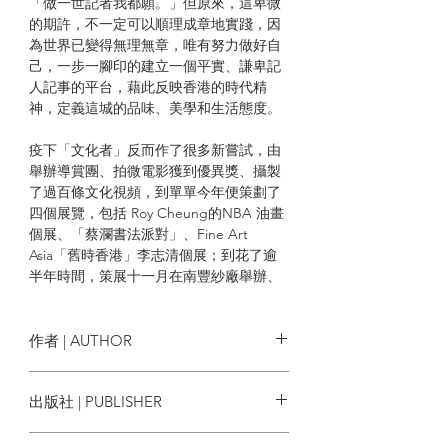
「做一世記者我都願。」但原來，這卑微
的期許，不一定可以順理成章地實踐，因
為世界已變得無理無章，唯有努力做好自
己，一步一腳印的建立一個平實、謙卑記
人記事的平台，藉此反映香港的時代精
神，定義這城的品味、美學和生活態度。
疫下「文化者」反而作了很多新嘗試，由
舉辦導賞團、拍微電影獲到優異獎、攝製
了過百條文化視頻，到單單今年便策劃了
四個展覽，包括 Roy Cheung的NBA 油畫
個展、「蔡瀾書法派對」、Fine Art
Asia「舊時香港」李志清個展；到花了逾
半年時間，策展十一月在南豐紗廠舉辦、
有關香港手工西裝發展史的「土生洋相」
Foreign Fabric Local Looks, A Hong
Kong Suit Story 。對文化者團隊而言，都
作者 | AUTHOR
是非常寶貴的經驗和回憶，亦作為我們送
給香港的小禮物。
總編輯丨鄭天儀
出版社 | PUBLISHER
採訪 | 鄭天儀 熊天賜 陳昶達 余日— 張
與此同時，今年很不情願的寫了幾篇悼
美珠 湯珮然 廖偉洛 余靖 陳恩慈 鄭思珩
The Culturist Limited
文，訪問仍然不斷，許多被訪者的心聲仍
編輯 | 熊天賜 陳昶達 張美珠