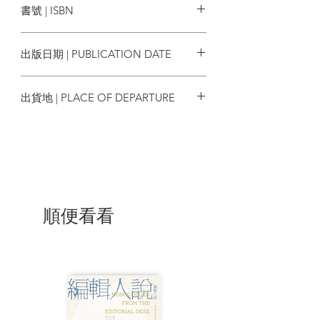
書號 | ISBN
不時迴盪心靈，部分都記錄於這本年刊
攝影 | 陳昶達 熊天賜 張美珠 湯珮然 余
中。
日一 廖偉洛 陳恩慈 余靖
N/A
影片剪接 | 陳昶達 熊天賜 廖偉洛 陳恩
出版日期 | PUBLICATION DATE
「筆尖擦過紙張時，兩者接觸的實在感，
慈 余靖
就是當時香港給我的感覺。」談起香港，
校對 | 鄭天儀 鄭思珩
2022
畫家李志清一席話最令我動容，這也是我
美術設計 | 周詠彤 陳君彦
出貨地 | PLACE OF DEPARTURE
們堅持每年出一本年刊為自己做年度表現
評核（appraisal）的原因。
香港
導演陳果又講了一句：「諷刺時弊是香港
電影仍然擁有的價值，你如果現在不談，
將來不知道甚麼時候就沒了。」林家棟慢
煮七年監製電影《殺出個黃昏》，講老人
問題，他拍着心口說：「從來我唔識去計
順便看看
算，我淨係知我要做囉！」啟發我們對的
事就鳩衝去做，跟時間競賽。
羅家英在全城隔離期間邀請資深與新晉名
伶與樂師合作，「活化」他半世紀前筆錄
的古腔曲譜，記錄幾近絕跡之官話古腔，
重新演譯「牌子曲」，他說：「工尺譜是