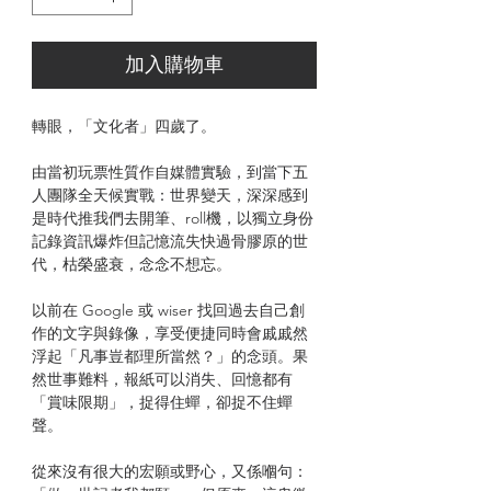
加入購物車
轉眼，「文化者」四歲了。
由當初玩票性質作自媒體實驗，到當下五
人團隊全天候實戰：世界變天，深深感到
是時代推我們去開筆、roll機，以獨立身份
記錄資訊爆炸但記憶流失快過骨膠原的世
代，枯榮盛衰，念念不想忘。
以前在 Google 或 wiser 找回過去自己創
作的文字與錄像，享受便捷同時會戚戚然
浮起「凡事豈都理所當然？」的念頭。果
然世事難料，報紙可以消失、回憶都有
「賞味限期」，捉得住蟬，卻捉不住蟬
聲。
從來沒有很大的宏願或野心，又係嗰句：